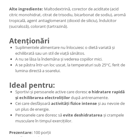
Alte ingrediente:
Maltodextrină, corector de aciditate (acid
citric monohidrat, citrat de trisodiu, bicarbonat de sodiu), aromă
tropicală, agent antiaglomerant (dioxid de siliciu), îndulcitor
(sucraloză), colorant (tartrazină).
Atenționări
Suplimentele alimentare nu înlocuiesc o dietă variată și
echilibrată sau un stil de viață sănătos.
A nu se lăsa la îndemâna și vederea copiilor mici.
A se păstra într-un loc uscat, la temperaturi sub 25°C, ferit de
lumina directă a soarelui.
Ideal pentru:
Sportivi și persoanele active care doresc
o hidratare rapidă
și echilibrarea electroliților
după antrenamente.
Cei care desfășoară
activități fizice intense
și au nevoie de
un plus de energie.
Persoanele care doresc să
evite deshidratarea
și crampele
musculare în timpul exercițiilor.
Prezentare:
100 porții