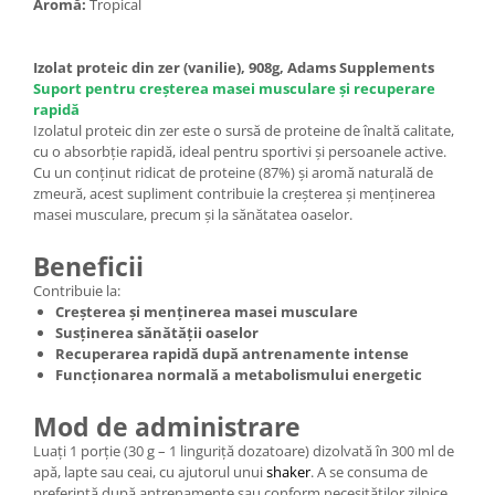
Aromă:
Tropical
Izolat proteic din zer (vanilie), 908g, Adams Supplements
Suport pentru creșterea masei musculare și recuperare
rapidă
Izolatul proteic din zer este o sursă de proteine de înaltă calitate,
cu o absorbție rapidă, ideal pentru sportivi și persoanele active.
Cu un conținut ridicat de proteine (87%) și aromă naturală de
zmeură, acest supliment contribuie la creșterea și menținerea
masei musculare, precum și la sănătatea oaselor.
Beneficii
Contribuie la:
Creșterea și menținerea masei musculare
Susținerea sănătății oaselor
Recuperarea rapidă după antrenamente intense
Funcționarea normală a metabolismului energetic
Mod de administrare
Luați 1 porție (30 g – 1 linguriță dozatoare) dizolvată în 300 ml de
apă, lapte sau ceai, cu ajutorul unui
shaker
. A se consuma de
preferință după antrenamente sau conform necesităților zilnice.