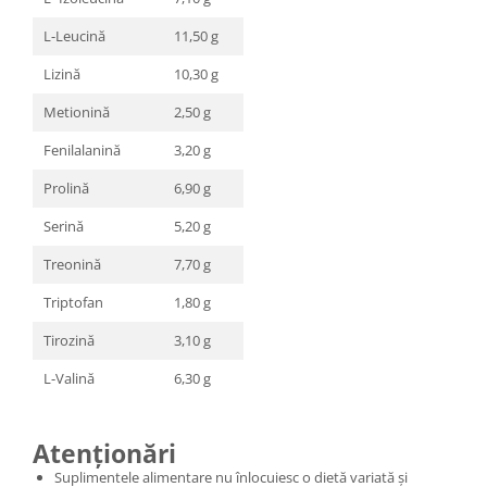
L-Leucină
11,50 g
Lizină
10,30 g
Metionină
2,50 g
Fenilalanină
3,20 g
Prolină
6,90 g
Serină
5,20 g
Treonină
7,70 g
Triptofan
1,80 g
Tirozină
3,10 g
L-Valină
6,30 g
Atenționări
Suplimentele alimentare nu înlocuiesc o dietă variată și