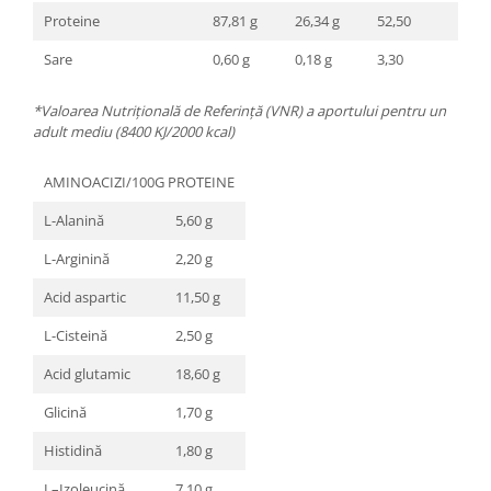
Proteine
87,81 g
26,34 g
52,50
Sare
0,60 g
0,18 g
3,30
*Valoarea Nutrițională de Referință (VNR) a aportului pentru un
adult mediu (8400 KJ/2000 kcal)
AMINOACIZI/100G PROTEINE
L-Alanină
5,60 g
L-Arginină
2,20 g
Acid aspartic
11,50 g
L-Cisteină
2,50 g
Acid glutamic
18,60 g
Glicină
1,70 g
Histidină
1,80 g
L–Izoleucină
7,10 g