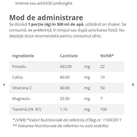
intense sau activități prelungite
Mod de administrare
Se dizolvă
1 porție (4g) în 500 ml de apă
, utilizând un shaker. Se
consumă, de preferință, în timpul sau după activitatea fizică. Nu
depășiți doza recomandată pentru consumul zilnic.
Ingrediente
Cantitate
%VNR*
Potasiu
433.00
mg
22
Calciu
80.00
mg
10
Vitamina C
40.00
mg
50
Magneziu
25.50
mg
7
Tiamină (Vit. B1)
1.10
mg
100
* (VNR) *Valori Nutritionale de referinta cf.Reg.nr. 1169/2011
** Valoarea Nutritionale de referinta nu este stabilita