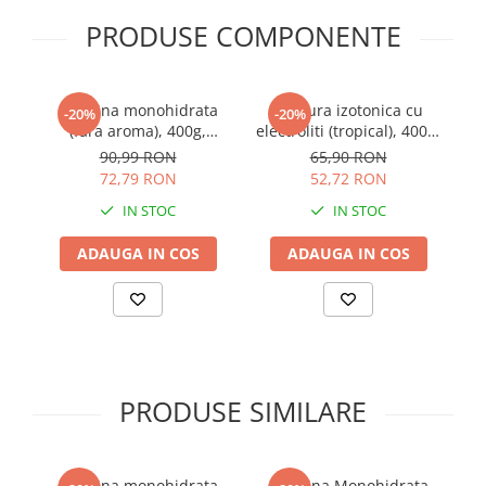
Sistemul circulator
PRODUSE COMPONENTE
Sistemul muscular
Sistemul nervos
Creatina monohidrata
Bautura izotonica cu
-20%
-20%
Sistemul osos
(fara aroma), 400g,
electroliti (tropical), 400g,
(
Adams Supplements
Adams Supplements
Somn
90,99 RON
65,90 RON
72,79 RON
52,72 RON
Stres
IN STOC
IN STOC
Tiroida
ADAUGA IN COS
ADAUGA IN COS
Tulburari hormonale
Urinare
PRODUSE SIMILARE
Creatina monohidrata
Creatina Monohidrata