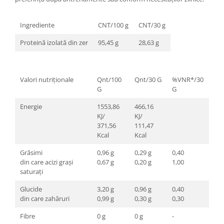
Ingrediente
CNT/100 g
CNT/30 g
Proteină izolată din zer
95,45 g
28,63 g
Valori nutriționale
Qnt/100
Qnt/30 G
%VNR*/30
G
G
Energie
1553,86
466,16
KJ/
KJ/
371,56
111,47
Kcal
Kcal
Grăsimi
0,96 g
0,29 g
0,40
din care acizi grași
0,67 g
0,20 g
1,00
saturați
Glucide
3,20 g
0,96 g
0,40
din care zahăruri
0,99 g
0,30 g
0,30
Fibre
0 g
0 g
-