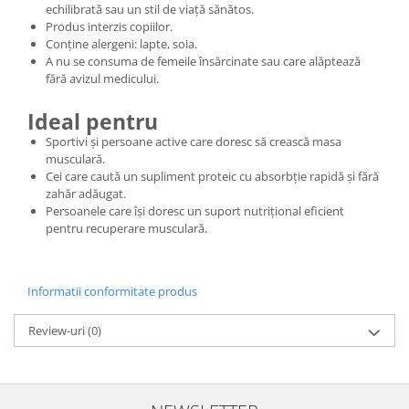
echilibrată sau un stil de viață sănătos.
Produs interzis copiilor.
Conține alergeni: lapte, soia.
A nu se consuma de femeile însărcinate sau care alăptează
fără avizul medicului.
Ideal pentru
Sportivi și persoane active care doresc să crească masa
musculară.
Cei care caută un supliment proteic cu absorbție rapidă și fără
zahăr adăugat.
Persoanele care își doresc un suport nutrițional eficient
pentru recuperare musculară.
Informatii conformitate produs
Review-uri
(0)