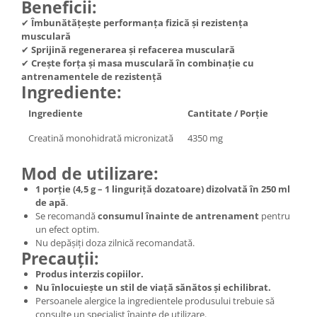
Beneficii:
✔
Îmbunătățește performanța fizică și rezistența
musculară
✔
Sprijină regenerarea și refacerea musculară
✔
Crește forța și masa musculară în combinație cu
antrenamentele de rezistență
Ingrediente:
Ingrediente
Cantitate / Porție
Creatină monohidrată micronizată
4350 mg
Mod de utilizare:
1 porție (4,5 g – 1 linguriță dozatoare) dizolvată în 250 ml
de apă
.
Se recomandă
consumul înainte de antrenament
pentru
un efect optim.
Nu depășiți doza zilnică recomandată.
Precauții:
Produs interzis copiilor.
Nu înlocuiește un stil de viață sănătos și echilibrat.
Persoanele alergice la ingredientele produsului trebuie să
consulte un specialist înainte de utilizare.