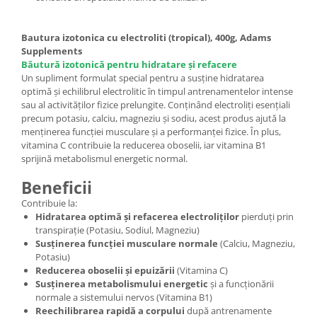
Bautura izotonica cu electroliti (tropical), 400g, Adams
Supplements
Băutură izotonică pentru hidratare și refacere
Un supliment formulat special pentru a susține hidratarea
optimă și echilibrul electrolitic în timpul antrenamentelor intense
sau al activităților fizice prelungite. Conținând electroliți esențiali
precum potasiu, calciu, magneziu și sodiu, acest produs ajută la
menținerea funcției musculare și a performanței fizice. În plus,
vitamina C contribuie la reducerea oboselii, iar vitamina B1
sprijină metabolismul energetic normal.
Beneficii
Contribuie la:
Hidratarea optimă și refacerea electroliților
pierduți prin
transpirație (Potasiu, Sodiul, Magneziu)
Susținerea funcției musculare normale
(Calciu, Magneziu,
Potasiu)
Reducerea oboselii și epuizării
(Vitamina C)
Susținerea metabolismului energetic
și a funcționării
normale a sistemului nervos (Vitamina B1)
Reechilibrarea rapidă a corpului
după antrenamente