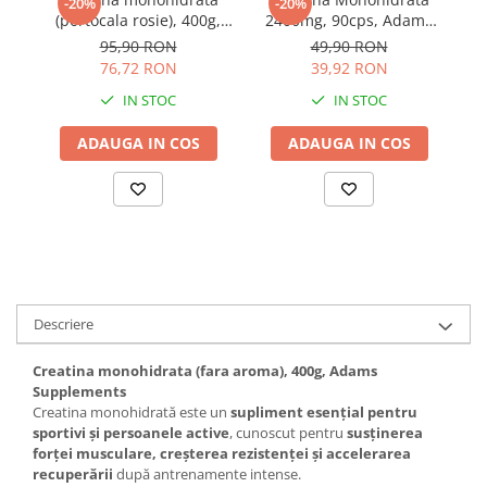
-20%
-20%
(portocala rosie), 400g,
2400mg, 90cps, Adams
Adams Supplements
Supplements
95,90 RON
49,90 RON
76,72 RON
39,92 RON
IN STOC
IN STOC
ADAUGA IN COS
ADAUGA IN COS
Descriere
Creatina monohidrata (fara aroma), 400g, Adams
Supplements
Creatina monohidrată este un
supliment esențial pentru
sportivi și persoanele active
, cunoscut pentru
susținerea
forței musculare, creșterea rezistenței și accelerarea
recuperării
după antrenamente intense.