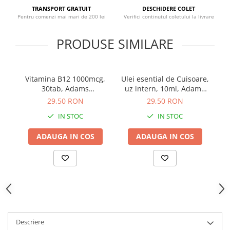
Sistemul circulator
TRANSPORT GRATUIT
DESCHIDERE COLET
Pentru comenzi mai mari de 200 lei
Verifici continutul coletului la livrare
Sistemul muscular
PRODUSE SIMILARE
Sistemul nervos
Sistemul osos
Somn
Vitamina B12 1000mcg,
Ulei esential de Cuisoare,
B
Stres
30tab, Adams
uz intern, 10ml, Adams
Supplements
Supplements
29,50 RON
29,50 RON
Tiroida
IN STOC
IN STOC
Tulburari hormonale
Urinare
ADAUGA IN COS
ADAUGA IN COS
Descriere