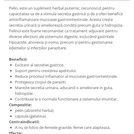
Pelin, este un supliment herbal puternic, recunoscut pentru
capacitatea sa de a stimula secreția gastrică și de a oferi beneficii
antiinflamatoare mucoasei gastrointestinale. Acesta crește
secreția urinară și ameliorează condiții precum guta și hidropizia.
Pelinul este foarte recomandat ca tratament adjuvant pentru
diverse afecțiuni ale sistemului digestiv, incluzând gastritele
hipoacide, anorexia și voma, precum și pentru gestionarea
edemelor și infecțiilor parazitare.
Beneficii:
Excitant al secretiei gastrice.
Suport pentru cresterea apetitului.
Reduce procesul inflamator al mucoasei gastrointestinale.
Protejeaza corpul de paraziti.
Mareste secretia urinara, aducand o ameliorare in guta,
hidropizie.
Contribuie la o normala functionare a sistemului imunitar.
Compozitie:
pelin (absinthii herba)
capsula (gelatina).
Contraindicatii:
A nu se folosi de femeile gravide, femei care alapteaza.
Efecte: