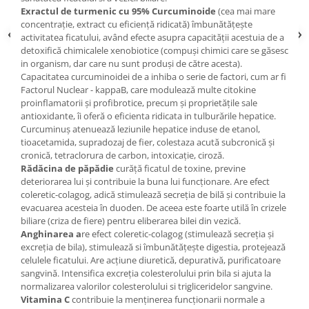
Exractul de turmenic cu 95% Curcuminoide
(cea mai mare
concentrație, extract cu eficiență ridicată)
îmbunătățește
activitatea ficatului, având efecte asupra capacității acestuia de a
detoxifică chimicalele xenobiotice (compuși chimici care se găsesc
in organism, dar care nu sunt produși de către acesta).
Capacitatea curcuminoidei de a inhiba o serie de factori, cum ar fi
Factorul Nuclear - kappaB, care modulează multe citokine
proinflamatorii și profibrotice, precum și proprietățile sale
antioxidante, îi oferă o eficienta ridicata in tulburările hepatice.
Curcuminuș atenuează leziunile hepatice induse de etanol,
tioacetamida, supradozaj de fier, colestaza acută subcronică și
cronică, tetraclorura de carbon, intoxicație, ciroză.
Rădăcina de păpădie
curăță ficatul de toxine, previne
deteriorarea lui și contribuie la buna lui funcționare. Are efect
coleretic-colagog, adică stimulează secreția de bilă și contribuie la
evacuarea acesteia în duoden. De aceea este foarte utilă în crizele
biliare (criza de fiere) pentru eliberarea bilei din vezică.
Anghinarea a
re efect coleretic-colagog (stimulează secreția și
excreția de bila), stimulează si îmbunătățește digestia, protejează
celulele ficatului. Are acțiune diuretică, depurativă, purificatoare
sangvină. Intensifica excreția colesterolului prin bila si ajuta la
normalizarea valorilor colesterolului si trigliceridelor sangvine.
Vitamina C
contribuie la menținerea funcționarii normale a