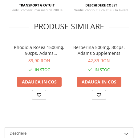
Sistemul circulator
TRANSPORT GRATUIT
DESCHIDERE COLET
Pentru comenzi mai mari de 200 lei
Verifici continutul coletului la livrare
Sistemul muscular
PRODUSE SIMILARE
Sistemul nervos
Sistemul osos
Somn
Rhodiola Rosea 1500mg,
Berberina 500mg, 30cps,
B
Stres
90cps, Adams
Adams Supplements
Supplements
89,90 RON
42,89 RON
Tiroida
IN STOC
IN STOC
Tulburari hormonale
Urinare
ADAUGA IN COS
ADAUGA IN COS
Descriere