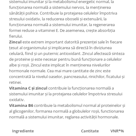
sistemului imunitar și la metabolismul energetic normal, la
funcționarea normală a sistemului nervos, la menținerea
sănătății psihice. Contribuie la protejarea celulelor împotriva
stresului oxidativ, la reducerea oboselii și extenuării, la
funcționarea normală a sistemului imunitar, la regenerarea
formei reduse a vitaminei E. De asemenea, crește absorbția
fierului.
Zincul
este extrem important datorită prezenței sale în fiecare
țesut al organismului și implicarea să directă în diviziunea
celulară, fiind și un puternic antioxidant. Zincul afectează sinteza
de proteine și este necesar pentru bună funcționare a celulelor
albe și roșii. Zincul este implicat în menținerea nivelurilor
hormonale normale. Cea mai mare cantitate de zinc este
concentrată la nivelul oaselor, pancreasului, rinichilor, ficatului și
retinei.
Vitamina C și zincul
contribuie la funcționarea normală a
sistemului imunitar și la protejarea celulelor împotriva stresului
oxidativ.
Vitamina
B6
contribuie la metabolismul normal al proteinelor și
al glicogenilor, formarea normală a globulelor roșii, functionarea
normală a sistemului imunitar, reglarea activității hormonale.
Ingrediente
Cantitate
VNR*%