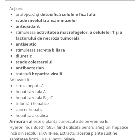
Acțiuni:
protejează
și detoxifică celulele ficatului
scade nivelul transaminazelor
antioxidant
stimulează
activitatea macrofagelor, a celulelor T și a
factorului de necroza tumorală
antiseptic
stimulează
secreția
biliara
diuretic
scade colesterolul
antibacterian
tratează
hepatita virală
Adjuvant în:
ciroza hepatică
hepatita virala A
hepatita virala B și C
tulburări hepatice
cancer hepatic
hepatita alcoolică
Armurariul
este o planta cunoscuta de pe vremea lui
Hyeronimus Bosch (595), fiind utilizata pentru afecțiuni hepatice
încă din secolul al XVIII-lea. Extractul acestei plante susține
sănătatea ficatului si a vezicii biliare.