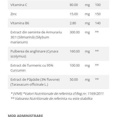
Vitamina C
80.00
mg
100
Zinc
15.00
mg
150
Vitamina B6
2.80
mg
140
Extract din seminte de Armurariu
300.00
mg
**
30:1 (Silimarină) (Silybum
marianum)
Pulberea de anghinare (Cynara
160.00
mg
**
scolymus)
Extract de Turmenic cu 95%
100.00
mg
**
Curcumin
Extract de Păpădie (3% flavone)
50.00
mg
**
(Taraxacum officinale L.)
* (VNR) *Valori Nutritionale de referinta cf.Reg.nr. 1169/2011
** Valoarea Nutritionale de referinta nu este stabilita
MOD ADMINISTRARE