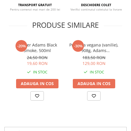
Sistemul circulator
TRANSPORT GRATUIT
DESCHIDERE COLET
Pentru comenzi mai mari de 200 lei
Verifici continutul coletului la livrare
Sistemul muscular
PRODUSE SIMILARE
Sistemul nervos
Sistemul osos
Somn
Shaker Adams Black
Proteina vegana (vanilie),
Rh
-20%
-30%
Stres
Smoke, 500ml
908g, Adams
Supplements
24,50 RON
183,50 RON
Tiroida
19,60 RON
129,00 RON
Tulburari hormonale
IN STOC
IN STOC
Urinare
ADAUGA IN COS
ADAUGA IN COS