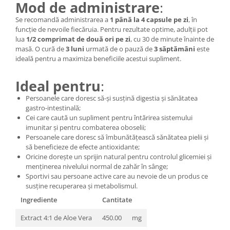
Mod de administrare
:
Se recomandă administrarea a
1 până la 4 capsule pe zi
, în
funcție de nevoile fiecăruia. Pentru rezultate optime, adulții pot
lua
1/2 comprimat de două ori pe zi
, cu 30 de minute înainte de
masă. O cură de
3 luni
urmată de o pauză de
3 săptămâni
este
ideală pentru a maximiza beneficiile acestui supliment.
Ideal pentru
:
Persoanele care doresc să-și susțină digestia și sănătatea
gastro-intestinală;
Cei care caută un supliment pentru întărirea sistemului
imunitar și pentru combaterea oboselii;
Persoanele care doresc să îmbunătățească sănătatea pielii și
să beneficieze de efecte antioxidante;
Oricine dorește un sprijin natural pentru controlul glicemiei și
menținerea nivelului normal de zahăr în sânge;
Sportivi sau persoane active care au nevoie de un produs ce
susține recuperarea și metabolismul.
Ingrediente
Cantitate
Extract 4:1 de Aloe Vera
450.00
mg