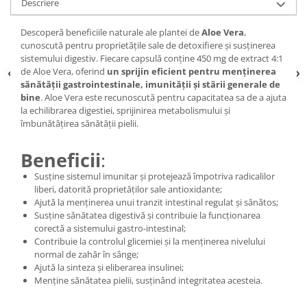
Descriere
Descoperă beneficiile naturale ale plantei de
Aloe Vera
,
cunoscută pentru proprietățile sale de detoxifiere și susținerea
sistemului digestiv. Fiecare capsulă conține 450 mg de extract 4:1
de Aloe Vera, oferind
un sprijin eficient pentru menținerea
sănătății gastrointestinale, imunității și stării generale de
bine
. Aloe Vera este recunoscută pentru capacitatea sa de a ajuta
la echilibrarea digestiei, sprijinirea metabolismului și
îmbunătățirea sănătății pielii.
Beneficii
:
Susține sistemul imunitar și protejează împotriva radicalilor
liberi, datorită proprietăților sale antioxidante;
Ajută la menținerea unui tranzit intestinal regulat și sănătos;
Susține sănătatea digestivă și contribuie la funcționarea
corectă a sistemului gastro-intestinal;
Contribuie la controlul glicemiei și la menținerea nivelului
normal de zahăr în sânge;
Ajută la sinteza și eliberarea insulinei;
Menține sănătatea pielii, susținând integritatea acesteia.