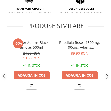
Sistemul circulator
TRANSPORT GRATUIT
DESCHIDERE COLET
Sistemul muscular
Pentru comenzi mai mari de 200 lei
Verifici continutul coletului la livrare
Sistemul nervos
PRODUSE SIMILARE
Sistemul osos
Somn
Shaker Adams Black
Rhodiola Rosea 1500mg,
Pr
Stres
-20%
Smoke, 500ml
90cps, Adams
Tiroida
Supplements
24,50 RON
89,90 RON
Tulburari hormonale
19,60 RON
IN STOC
IN STOC
Urinare
ADAUGA IN COS
ADAUGA IN COS