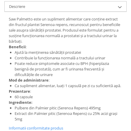
Descriere
Saw Palmetto este un supliment alimentar care conține extract
din fructul plantei Serenoa repens, recunoscut pentru beneficiile
sale asupra sănătății prostatei. Produsul este formulat pentru a
susține funcționarea normală a prostatei și a tractului urinar la
bărbați.
Beneficii
:
Ajută la menținerea sănătății prostatei
Contribuie la funcționarea normală a tractului urinar
Poate reduce simptomele asociate cu BPH (hiperplazia
benignă de prostată), cum ar fi urinarea frecventă și
dificultățile de urinare
Mod de administrare
:
Ca supliment alimentar, luați 1 capsulă pe zi cu suficientă apă.
Prezentare
:
60 capsule
Ingrediente:
Pulbere din Palmier pitic (Serenoa Repens) 495mg
Extract din Palmier pitic (Serenoa Repens) cu 25% acizi grași
5mg
Informatii conformitate produs