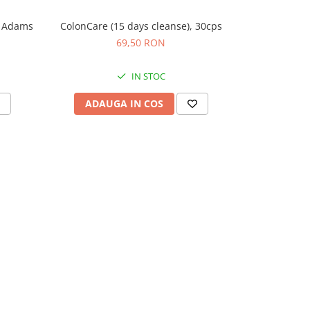
, Adams
ColonCare (15 days cleanse), 30cps
Detox&
69,50 RON
IN STOC
ADAUGA IN COS
ADAU