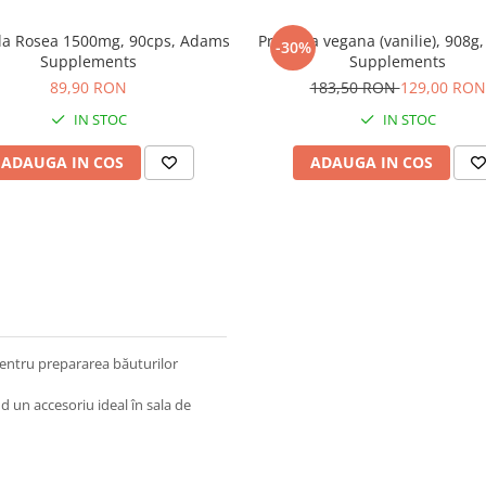
la Rosea 1500mg, 90cps, Adams
Proteina vegana (vanilie), 908g
-30%
Supplements
Supplements
89,90 RON
183,50 RON
129,00 RON
IN STOC
IN STOC
ADAUGA IN COS
ADAUGA IN COS
pentru prepararea băuturilor
nd un accesoriu ideal în sala de