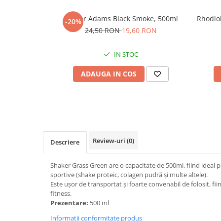
Sistemul circulator
Shaker Adams Black Smoke, 500ml
Rhodio
-20%
Sistemul muscular
24,50 RON
19,60 RON
Sistemul nervos
Sistemul osos
IN STOC
Somn
ADAUGA IN COS
Stres
Tiroida
Tulburari hormonale
Urinare
Review-uri
(0)
Descriere
Shaker Grass Green are o capacitate de 500ml, fiind ideal 
sportive (shake proteic, colagen pudră și multe altele).
Este ușor de transportat și foarte convenabil de folosit, fii
fitness.
Prezentare:
500 ml
Informatii conformitate produs