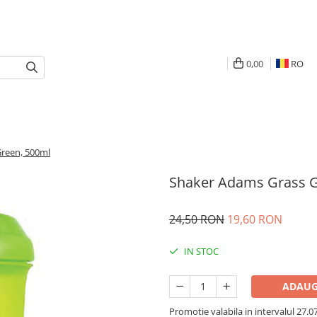
0,00
RO
reen, 500ml
Shaker Adams Grass G
24,50 RON
19,60 RON
IN STOC
ADAUG
Promotie valabila in intervalul 27.07 