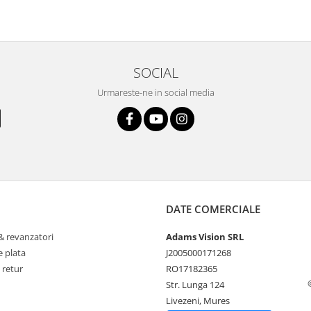
SOCIAL
Urmareste-ne in social media
DATE COMERCIALE
& revanzatori
Adams Vision SRL
 plata
J2005000171268
 retur
RO17182365
Str. Lunga 124
Livezeni, Mures