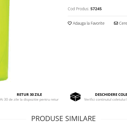
Cod Produs:
57245
Adauga la Favorite
Cere 
RETUR 30 ZILE
DESCHIDERE COL
Ai 30 de zile la dispozitie pentru retur
Verifici continutul coletului 
PRODUSE SIMILARE