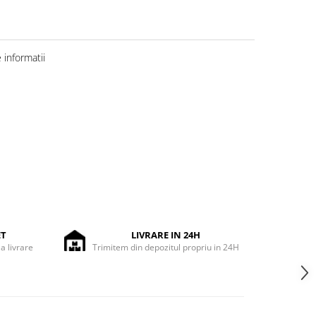
informatii
ET
LIVRARE IN 24H
la livrare
Trimitem din depozitul propriu in 24H