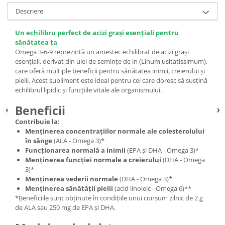
Descriere
Un echilibru perfect de acizi grași esențiali pentru
sănătatea ta
Omega 3-6-9 reprezintă un amestec echilibrat de acizi grași
esențiali, derivat din ulei de semințe de in (Linum usitatissimum),
care oferă multiple beneficii pentru sănătatea inimii, creierului și
pielii. Acest supliment este ideal pentru cei care doresc să susțină
echilibrul lipidic și funcțiile vitale ale organismului.
Beneficii
Contribuie la:
Menținerea concentrațiilor normale ale colesterolului
în sânge
(ALA - Omega 3)*
Funcționarea normală a inimii
(EPA și DHA - Omega 3)*
Menținerea funcției normale a creierului
(DHA - Omega
3)*
Menținerea vederii normale
(DHA - Omega 3)*
Menținerea sănătății pielii
(acid linoleic - Omega 6)**
*Beneficiile sunt obținute în condițiile unui consum zilnic de 2 g
de ALA sau 250 mg de EPA și DHA.