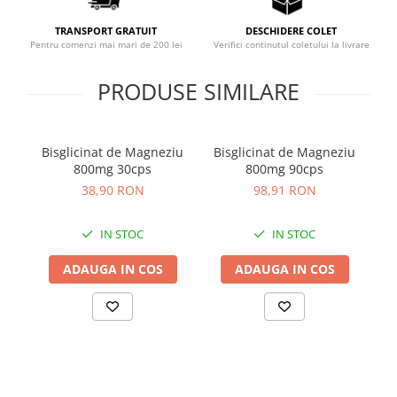
Sistemul circulator
TRANSPORT GRATUIT
DESCHIDERE COLET
Sistemul muscular
Pentru comenzi mai mari de 200 lei
Verifici continutul coletului la livrare
Sistemul nervos
PRODUSE SIMILARE
Sistemul osos
Somn
Bisglicinat de Magneziu
Bisglicinat de Magneziu
Stres
800mg 30cps
800mg 90cps
(5
Tiroida
38,90 RON
98,91 RON
Tulburari hormonale
IN STOC
IN STOC
Urinare
ADAUGA IN COS
ADAUGA IN COS