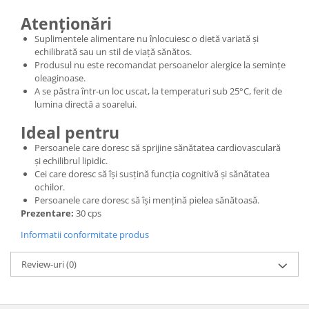
Atenționări
Suplimentele alimentare nu înlocuiesc o dietă variată și
echilibrată sau un stil de viață sănătos.
Produsul nu este recomandat persoanelor alergice la semințe
oleaginoase.
A se păstra într-un loc uscat, la temperaturi sub 25°C, ferit de
lumina directă a soarelui.
Ideal pentru
Persoanele care doresc să sprijine sănătatea cardiovasculară
și echilibrul lipidic.
Cei care doresc să își susțină funcția cognitivă și sănătatea
ochilor.
Persoanele care doresc să își mențină pielea sănătoasă.
Prezentare:
30 cps
Informatii conformitate produs
Review-uri
(0)