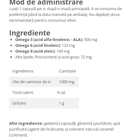
Mod de administrare
Luați 1 capsulă pe zi, după o masă principală. A se consuma de
preferință până la data marcată pe ambalaj. Nu depășiți doza
recomandată pentru consumul zilnic.
Ingrediente
Omega 3 (acid alfa-linolenic - ALA):
500 mg
Omega 6 (acid linoleic):
123 mg
Omega 9 (acid oleic):
140 mg
Alte lipide, fitonutrienți și acizi grași: 72 mg
Ingrediente
Cantitate
Ulei din seminţe de in
1000 mg
Total calorii
9 cal
Grăsimi
1 g
Alte ingrediente:
gelatină (
capsulă
), glicerină (
purtător
), apă
purificată (
agent de încărcare
), și colorant natural caramel
(
colorant
).