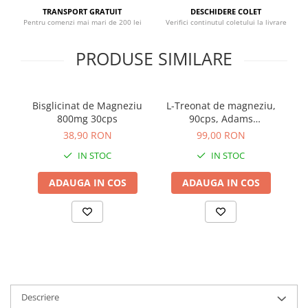
Sistemul circulator
TRANSPORT GRATUIT
DESCHIDERE COLET
Pentru comenzi mai mari de 200 lei
Verifici continutul coletului la livrare
Sistemul muscular
PRODUSE SIMILARE
Sistemul nervos
Sistemul osos
Somn
Bisglicinat de Magneziu
L-Treonat de magneziu,
V
Stres
800mg 30cps
90cps, Adams
Supplements
38,90 RON
99,00 RON
Tiroida
IN STOC
IN STOC
Tulburari hormonale
Urinare
ADAUGA IN COS
ADAUGA IN COS
Descriere