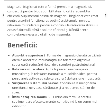
Magneziul bisglicinat este o formă premium a magneziului,
cunoscută pentru biodisponibilitatea ridicată și absorbția
eficientă. Suplimentul nostru de magneziu bisglicinat este creat
pentru a sprijini funcționarea optimă a sistemului nervos,
relaxarea musculară și pentru a contribui la reducerea stresului.
Această formulă oferă o soluție eficientă și blândă pentru
completarea necesarului zilnic de magneziu.
Beneficii:
Absorbție superioară
: Forma de magneziu chelată cu glicină
oferă o absorbție îmbunătățită și o toleranță digestivă
superioară, reducând riscul de disconfort gastrointestinal.
Relaxare musculară
: Ajută la prevenirea crampelor
musculare și la relaxarea naturală a mușchilor, ideal pentru
persoanele active sau cele care suferă de tensiune musculară.
Susținerea sistemului nervos
: Contribuie la menținerea
unei funcții nervoase sănătoase și la reducerea stărilor de
stres.
Îmbunătățirea somnului
: Glicina din formula acestui
supliment are efecte calmante, contribuind la un somn mai
odihnitor.