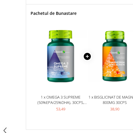
Sistemul circulator
Pachetul de Bunastare
Sistemul muscular
Sistemul nervos
Sistemul osos
Somn
Stres
Tiroida
Tulburari hormonale
Urinare
1 x OMEGA 3 SUPREME
1 x BISGLICINAT DE MAGN
(50%EPA/25%DHA), 30CPS,
800MG 30CPS
ADAMS SUPPLEMENTS
53,49
38,90