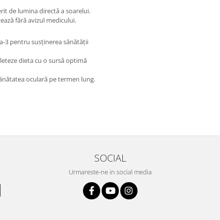
rit de lumina directă a soarelui.
ează fără avizul medicului.
-3 pentru susținerea sănătății
leteze dieta cu o sursă optimă
 sănătatea oculară pe termen lung.
SOCIAL
Urmareste-ne in social media