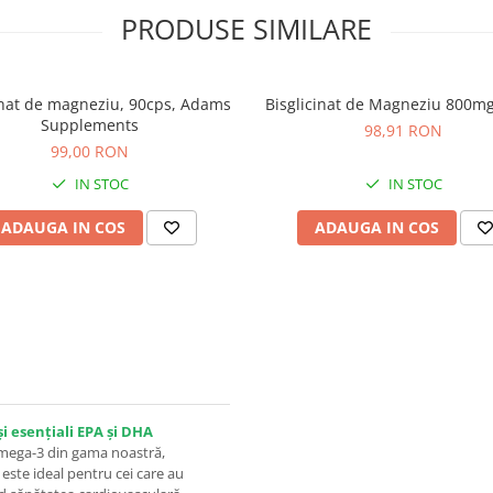
PRODUSE SIMILARE
nat de magneziu, 90cps, Adams
Bisglicinat de Magneziu 800m
Supplements
98,91 RON
99,00 RON
IN STOC
IN STOC
ADAUGA IN COS
ADAUGA IN COS
 esențiali EPA și DHA
mega-3 din gama noastră,
este ideal pentru cei care au