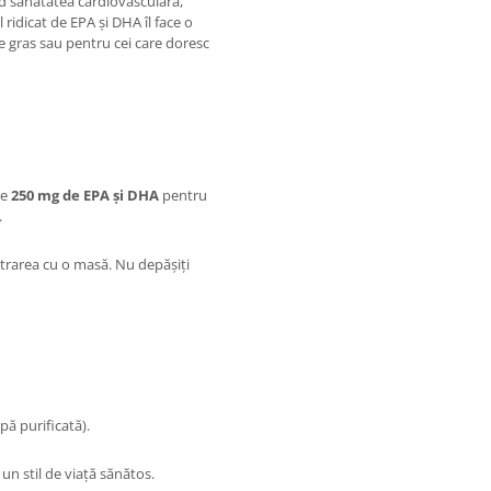
d sănătatea cardiovasculară,
 ridicat de EPA și DHA îl face o
e gras sau pentru cei care doresc
de
250 mg de EPA și DHA
pentru
.
rarea cu o masă. Nu depășiți
pă purificată).
un stil de viață sănătos.