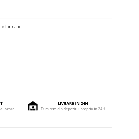
informatii
ET
LIVRARE IN 24H
la livrare
Trimitem din depozitul propriu in 24H