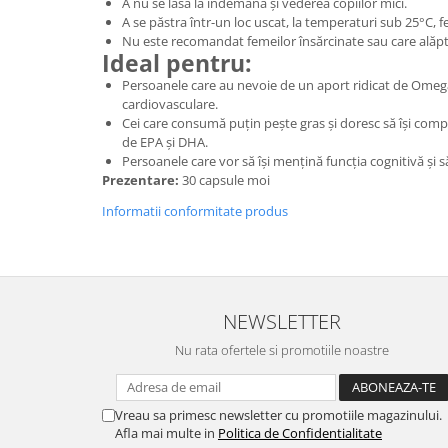
A nu se lăsa la îndemâna și vederea copiilor mici.
A se păstra într-un loc uscat, la temperaturi sub 25°C, fe
Nu este recomandat femeilor însărcinate sau care alăpt
Ideal pentru:
Persoanele care au nevoie de un aport ridicat de Omega
cardiovasculare.
Cei care consumă puțin pește gras și doresc să își comp
de EPA și DHA.
Persoanele care vor să își mențină funcția cognitivă și
Prezentare:
30 capsule moi
Informatii conformitate produs
NEWSLETTER
Nu rata ofertele si promotiile noastre
Vreau sa primesc newsletter cu promotiile magazinului.
Afla mai multe in
Politica de Confidentialitate