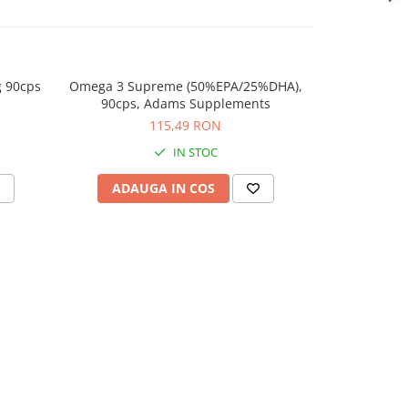
g 90cps
Omega 3 Supreme (50%EPA/25%DHA),
Vitamina D3 
90cps, Adams Supplements
115,49 RON
IN STOC
ADAUGA IN COS
ADAU