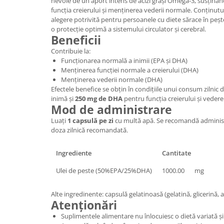
nevoie de un aport intens de acizi grași Omega-3, susținân
funcția creierului și menținerea vederii normale. Conținutul
alegere potrivită pentru persoanele cu diete sărace în peșt
o protecție optimă a sistemului circulator și cerebral.
Beneficii
Contribuie la:
Funcționarea normală a inimii (EPA și DHA)
Menținerea funcției normale a creierului (DHA)
Menținerea vederii normale (DHA)
Efectele benefice se obțin în condițiile unui consum zilnic 
inimă și
250 mg de DHA
pentru funcția creierului și vedere
Mod de administrare
Luați
1 capsulă pe zi
cu multă apă. Se recomandă administ
doza zilnică recomandată.
Ingrediente
Cantitate
Ulei de peste (50%EPA/25%DHA)
1000.00
mg
Alte ingredinente: capsulă gelatinoasă (gelatină, glicerină, a
Atenționări
Suplimentele alimentare nu înlocuiesc o dietă variată și 