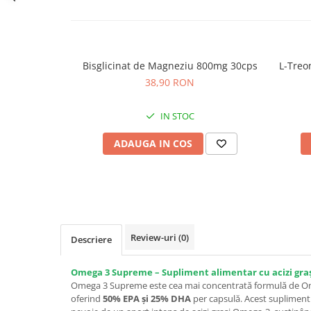
Bisglicinat de Magneziu 800mg 30cps
L-Treo
38,90 RON
IN STOC
ADAUGA IN COS
Review-uri
(0)
Descriere
Omega 3 Supreme – Supliment alimentar cu acizi grași
Omega 3 Supreme este cea mai concentrată formulă de O
oferind
50% EPA și 25% DHA
per capsulă. Acest supliment 