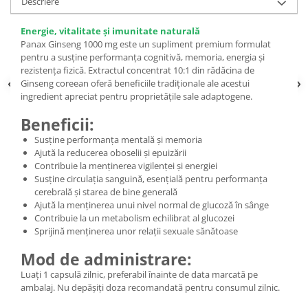
Descriere
Energie, vitalitate și imunitate naturală
Panax Ginseng 1000 mg este un supliment premium formulat
pentru a susține performanța cognitivă, memoria, energia și
rezistența fizică. Extractul concentrat 10:1 din rădăcina de
Ginseng coreean oferă beneficiile tradiționale ale acestui
ingredient apreciat pentru proprietățile sale adaptogene.
Beneficii:
Susține performanța mentală și memoria
Ajută la reducerea oboselii și epuizării
Contribuie la menținerea vigilenței și energiei
Susține circulația sanguină, esențială pentru performanța
cerebrală și starea de bine generală
Ajută la menținerea unui nivel normal de glucoză în sânge
Contribuie la un metabolism echilibrat al glucozei
Sprijină menținerea unor relații sexuale sănătoase
Mod de administrare:
Luați 1 capsulă zilnic, preferabil înainte de data marcată pe
ambalaj. Nu depășiți doza recomandată pentru consumul zilnic.