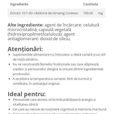
Ingrediente
Cantitate
Extract 10:1 din rădăcină de Ginseng Coreean
100.00
mg
Alte ingrediente:
agent de încărcare: celuloză
microcristalină; capsulă vegetală
(hidroxipropilmetilceluloză); agent
antiaglomerant: dioxid de siliciu.
Atenționări:
Suplimentele alimentare nu înlocuiesc o dietă variată și un stil
de viață sănătos.
Nu se recomandă femeilor însărcinate sau care alăptează,
copiilor și persoanelor alergice la oricare dintre ingredientele
produsului.
A se păstra la temperatura camerei, ferit de lumină și
umiditate, în ambalajul original.
Ideal pentru:
Persoanele care doresc să își îmbunătățească energia și
vitalitatea zilnică
Cei care au nevoie de susținere cognitivă și memorie mai bună