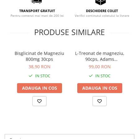
Sistemul circulator
TRANSPORT GRATUIT
DESCHIDERE COLET
Sistemul muscular
Pentru comenzi mai mari de 200 lei
Verifici continutul coletului la livrare
Sistemul nervos
PRODUSE SIMILARE
Sistemul osos
Somn
Bisglicinat de Magneziu
L-Treonat de magneziu,
B
Stres
800mg 30cps
90cps, Adams
Tiroida
Supplements
38,90 RON
99,00 RON
Tulburari hormonale
IN STOC
IN STOC
Urinare
ADAUGA IN COS
ADAUGA IN COS