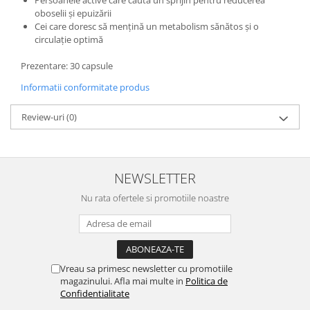
Persoanele active care caută un sprijin pentru reducerea
oboselii și epuizării
Cei care doresc să mențină un metabolism sănătos și o
circulație optimă
Prezentare: 30 capsule
Informatii conformitate produs
Review-uri
(0)
NEWSLETTER
Nu rata ofertele si promotiile noastre
Vreau sa primesc newsletter cu promotiile
magazinului. Afla mai multe in
Politica de
Confidentialitate