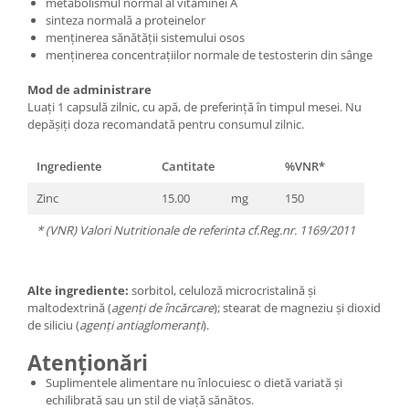
metabolismul normal al vitaminei A
sin­teza normală a proteinelor
menținerea sănătății sistemului osos
menținerea concentrațiilor normale de testosterin din sânge
Mod de administrare
Luați 1 capsulă zilnic, cu apă, de preferință în timpul mesei. Nu
depășiți doza recomandată pentru consumul zilnic.
Ingrediente
Cantitate
%VNR*
Zinc
15.00
mg
150
* (VNR) Valori Nutritionale de referinta cf.Reg.nr. 1169/2011
Alte ingrediente:
sorbitol, celuloză microcristalină și
maltodextrină (
agenți de încărcare
); stearat de magneziu și dioxid
de siliciu (
agenți antiaglomeranți
).
Atenționări
Suplimentele alimentare nu înlocuiesc o dietă variată și
echilibrată sau un stil de viață sănătos.