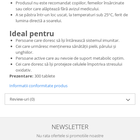
Produsul nu este recomandat copiilor, femeilor însărcinate
sau celor care alăptează fără avizul medicului.
A se păstra într-un loc uscat, la temperaturi sub 25°C, ferit de
lumina directă a soarelui.
Ideal pentru
Persoane care doresc să își întărească sistemul imunitar.
Cei care urmăresc menținerea sănătății pielii, părului și
unghiilor.
Persoane active care au nevoie de suport metabolic optim.
Cei care doresc să își protejeze celulele împotriva stresului
oxidativ.
Prezentare:
300 tablete
Informatii conformitate produs
Review-uri
(0)
NEWSLETTER
Nu rata ofertele si promotiile noastre