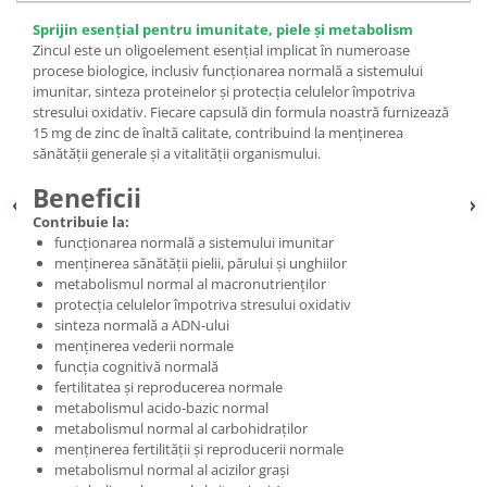
Sprijin esențial pentru imunitate, piele și metabolism
Zincul este un oligoelement esențial implicat în numeroase
procese biologice, inclusiv funcționarea normală a sistemului
imunitar, sinteza proteinelor și protecția celulelor împotriva
stresului oxidativ. Fiecare capsulă din formula noastră furnizează
15 mg de zinc de înaltă calitate, contribuind la menținerea
sănătății generale și a vitalității organismului.
Beneficii
Contribuie la:
funcționarea normală a sistemului imunitar
menținerea sănătății pielii, părului și unghiilor
metabolismul normal al macronutrienților
protecția celulelor împotriva stresului oxidativ
sin­teza normală a ADN-ului
menținerea vederii normale
funcția cognitivă normală
fertilitatea și reproducerea normale
metabolismul acido-bazic normal
metabolismul normal al carbohidraților
menținerea fertilității și reproducerii normale
metabolismul normal al acizilor grași