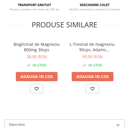
Sistemul circulator
TRANSPORT GRATUIT
DESCHIDERE COLET
Pentru comenzi mai mari de 200 lei
Verifici continutul coletului la livrare
Sistemul muscular
PRODUSE SIMILARE
Sistemul nervos
Sistemul osos
Somn
Bisglicinat de Magneziu
L-Treonat de magneziu,
B
Stres
800mg 30cps
90cps, Adams
Supplements
38,90 RON
99,00 RON
Tiroida
IN STOC
IN STOC
Tulburari hormonale
Urinare
ADAUGA IN COS
ADAUGA IN COS
Descriere