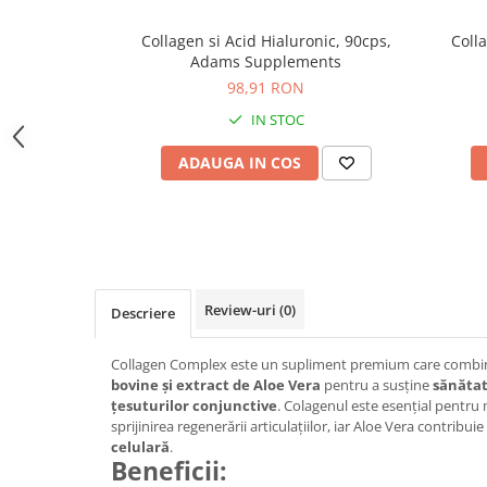
Sistemul circulator
Collagen si Acid Hialuronic, 90cps,
Colla
Sistemul muscular
Adams Supplements
Sistemul nervos
98,91 RON
Sistemul osos
IN STOC
Somn
ADAUGA IN COS
Stres
Tiroida
Tulburari hormonale
Urinare
Review-uri
(0)
Descriere
Collagen Complex este un supliment premium care comb
bovine și extract de Aloe Vera
pentru a susține
sănătate
țesuturilor conjunctive
. Colagenul este esențial pentru me
sprijinirea regenerării articulațiilor, iar Aloe Vera contribuie
celulară
.
Beneficii: