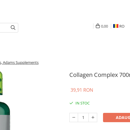
0,00
RO
ps, Adams Supplements
Collagen Complex 700
39,91 RON
IN STOC
ADAUG