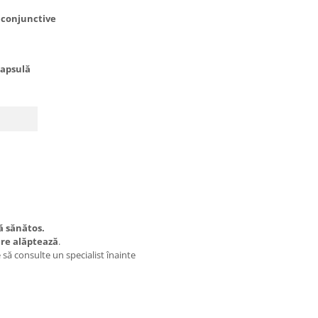
r conjunctive
Capsulă
ță sănătos.
are alăptează
.
 să consulte un specialist înainte