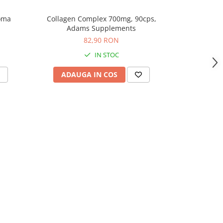
oma
Collagen Complex 700mg, 90cps,
Collagen 
Adams Supplements
Ada
82,90 RON
IN STOC
ADAUGA IN COS
ADAU