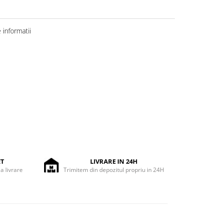
informatii
ET
LIVRARE IN 24H
la livrare
Trimitem din depozitul propriu in 24H