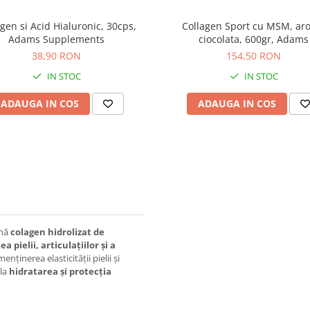
gen si Acid Hialuronic, 30cps,
Collagen Sport cu MSM, ar
Adams Supplements
ciocolata, 600gr, Adams
38,90 RON
154,50 RON
IN STOC
IN STOC
ADAUGA IN COS
ADAUGA IN COS
ină
colagen hidrolizat de
a pielii, articulațiilor și a
nținerea elasticității pielii și
 la
hidratarea și protecția