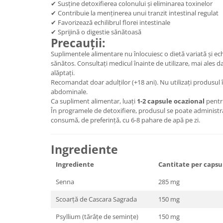
✔ Susține detoxifierea colonului și eliminarea toxinelor
✔ Contribuie la menținerea unui tranzit intestinal regulat
✔ Favorizează echilibrul florei intestinale
✔ Sprijină o digestie sănătoasă
Precauții:
Suplimentele alimentare nu înlocuiesc o dietă variată și echi
sănătos. Consultați medicul înainte de utilizare, mai ales d
alăptați.
Recomandat doar adulților (+18 ani). Nu utilizați produsul 
abdominale.
Ca supliment alimentar, luați
1-2 capsule ocazional
pentru
În programele de detoxifiere, produsul se poate administra 
consumă, de preferință, cu 6-8 pahare de apă pe zi.
Ingrediente
Ingrediente
Cantitate per capsu
Senna
285 mg
Scoarță de Cascara Sagrada
150 mg
Psyllium (tărâțe de semințe)
150 mg