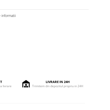
informatii
ET
LIVRARE IN 24H
la livrare
Trimitem din depozitul propriu in 24H