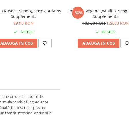
la Rosea 1500mg, 90cps, Adams
Proteina vegana (vanilie), 908g
-30%
Supplements
Supplements
89,90 RON
183,50 RON
129,00 RON
IN STOC
IN STOC
ADAUGA IN COS
ADAUGA IN COS
sține procesul natural de
 Formula combină ingrediente
ănătății intestinale, precum
un tranzit intestinal optim și la