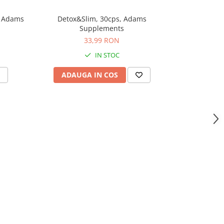
, Adams
Detox&Slim, 30cps, Adams
Potent9, 10
Supplements
33,99 RON
IN STOC
ADAUGA IN COS
ADAU