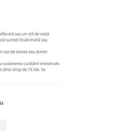
librată sau un stil de viață
acă sunteți însărcinată sau
în caz de diaree sau dureri
 susținerea curățării intestinale.
zilnic timp de 15 zile. Se
lă