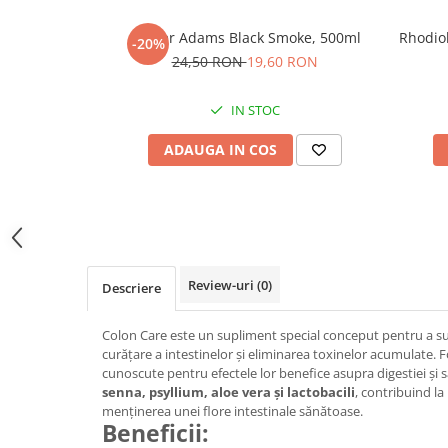
Sistemul circulator
Shaker Adams Black Smoke, 500ml
Rhodio
-20%
Sistemul muscular
24,50 RON
19,60 RON
Sistemul nervos
Sistemul osos
IN STOC
Somn
ADAUGA IN COS
Stres
Tiroida
Tulburari hormonale
Urinare
Review-uri
(0)
Descriere
Colon Care este un supliment special conceput pentru a su
curățare a intestinelor și eliminarea toxinelor acumulate.
cunoscute pentru efectele lor benefice asupra digestiei și s
senna, psyllium, aloe vera și lactobacili
, contribuind la 
menținerea unei flore intestinale sănătoase.
Beneficii: