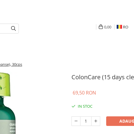
0,00
RO
eanse), 30cps
ColonCare (15 days cle
69,50 RON
IN STOC
ADAUG