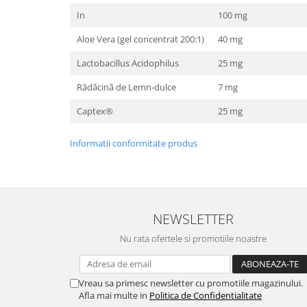
In
100 mg
Aloe Vera (gel concentrat 200:1)
40 mg
Lactobacillus Acidophilus
25 mg
Rădăcină de Lemn-dulce
7 mg
Captex®
25 mg
Informatii conformitate produs
NEWSLETTER
Nu rata ofertele si promotiile noastre
Vreau sa primesc newsletter cu promotiile magazinului.
Afla mai multe in
Politica de Confidentialitate