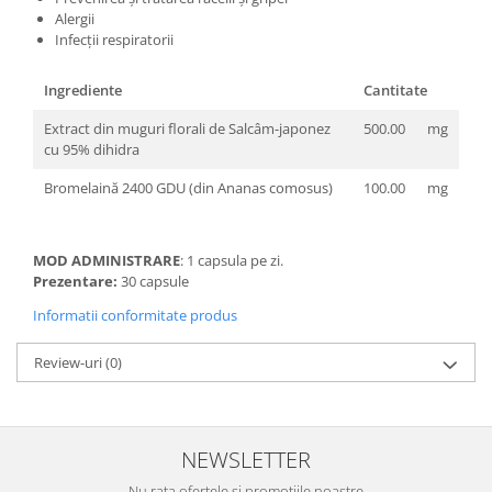
Alergii
Infecții respiratorii
Ingrediente
Cantitate
Extract din muguri florali de Salcâm-japonez
500.00
mg
cu 95% dihidra
Bromelaină 2400 GDU (din Ananas comosus)
100.00
mg
MOD ADMINISTRARE
: 1 capsula pe zi.
Prezentare:
30 capsule
Informatii conformitate produs
Review-uri
(0)
NEWSLETTER
Nu rata ofertele si promotiile noastre