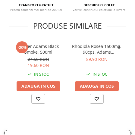
Sistemul circulator
TRANSPORT GRATUIT
DESCHIDERE COLET
Pentru comenzi mai mari de 200 lei
Verifici continutul coletului la livrare
Sistemul muscular
PRODUSE SIMILARE
Sistemul nervos
Sistemul osos
Somn
Shaker Adams Black
Rhodiola Rosea 1500mg,
Pr
-20%
Stres
Smoke, 500ml
90cps, Adams
Supplements
24,50 RON
89,90 RON
Tiroida
19,60 RON
Tulburari hormonale
IN STOC
IN STOC
Urinare
ADAUGA IN COS
ADAUGA IN COS