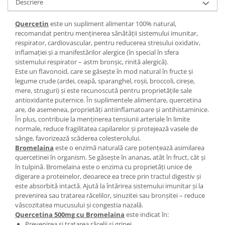
Descriere
Quercetin
este un supliment alimentar 100% natural,
recomandat pentru menținerea sănătății sistemului imunitar,
respirator, cardiovascular, pentru reducerea stresului oxidativ,
inflamației și a manifestărilor alergice (în special în sfera
sistemului respirator – astm bronșic, rinită alergică).
Este un flavonoid, care se găsește în mod natural în fructe și
legume crude (ardei, ceapă, sparanghel, roșii, broccoli, cireșe,
mere, struguri) și este recunoscută pentru proprietățile sale
antioxidante puternice. În suplimentele alimentare, quercetina
are, de asemenea, proprietăți antiinflamatoare și antihistaminice.
În plus, contribuie la menținerea tensiunii arteriale în limite
normale, reduce fragilitatea capilarelor și protejează vasele de
sânge, favorizează scăderea colesterolului.
Bromelaina
este o enzimă naturală care potenţează asimilarea
quercetinei în organism. Se găsește în ananas, atât în fruct, cât și
în tulpină. Bromelaina este o enzima cu proprietăți unice de
digerare a proteinelor, deoarece ea trece prin tractul digestiv și
este absorbită intactă. Ajută la întărirea sistemului imunitar și la
prevenirea sau tratarea răcelilor, sinuzitei sau bronșitei – reduce
vâscozitatea mucusului și congestia nazală.
Quercetina 500mg cu Bromelaina
este indicat în:
Prevenirea și tratarea răcelii și gripei