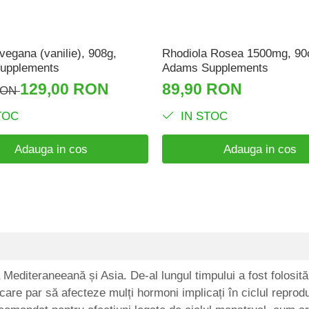
vegana (vanilie), 908g,
Rhodiola Rosea 1500mg, 90
upplements
Adams Supplements
129,00 RON
89,90 RON
RON
TOC
IN STOC
Adauga in cos
Adauga in cos
Mediteraneeană și Asia. De-al lungul timpului a fost folosit
care par să afecteze mulți hormoni implicați în ciclul reprod