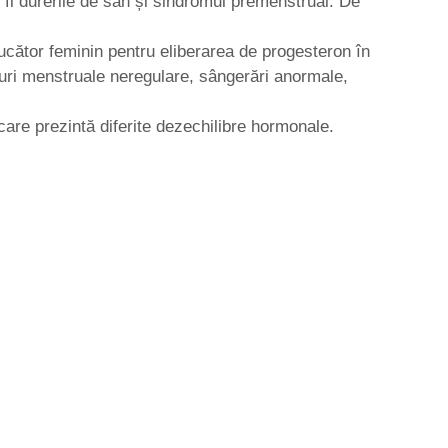
fi durerile de sân și sindromul premenstrual. De
ucător feminin pentru eliberarea de progesteron în
cluri menstruale neregulare, sângerări anormale,
are prezintă diferite dezechilibre hormonale.