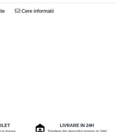
te
Cere informatii
OLET
LIVRARE IN 24H
 la livrare
Trimitem din depozitul propriu in 24H