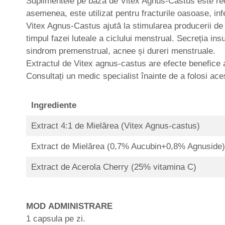
Suplimentele pe bază de Vitex Agnus-Castus este reco
asemenea, este utilizat pentru fracturile oasoase, in
Vitex Agnus-Castus ajută la stimularea producerii de
timpul fazei luteale a ciclului menstrual. Secreția in
sindrom premenstrual, acnee și dureri menstruale.
Extractul de Vitex agnus-castus are efecte benefice 
Consultați un medic specialist înainte de a folosi ace
Ingrediente
Extract 4:1 de Mielărea (Vitex Agnus-castus)
Extract de Mielărea (0,7% Aucubin+0,8% Agnuside)
Extract de Acerola Cherry (25% vitamina C)
MOD ADMINISTRARE
1 capsula pe zi.