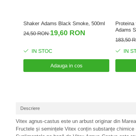
Shaker Adams Black Smoke, 500ml
Proteina 
Adams S
19,60 RON
24,50 RON
183,50 
IN STOC
IN S
Adauga in cos
Descriere
Vitex agnus-castus este un arbust originar din Marea 
Fructele și semințele Vitex conțin substanțe chimice 