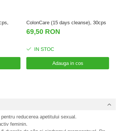
cps,
ColonCare (15 days cleanse), 30cps
Detox&
Supple
69,50 RON
33,9
IN STOC
IN 
Adauga in cos
ă pentru reducerea apetitului sexual.
uctiv feminin.