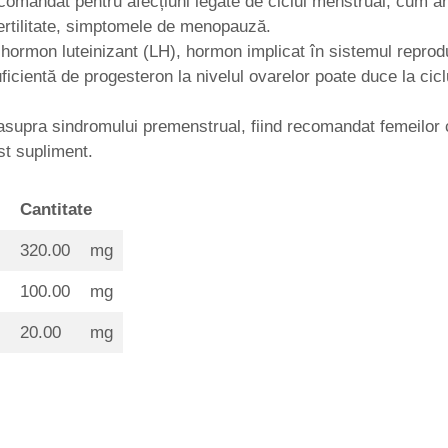
mandat pentru afecțiuni legate de ciclul menstrual, cum ar 
fertilitate, simptomele de menopauză.
 hormon luteinizant (LH), hormon implicat în sistemul reprod
suficientă de progesteron la nivelul ovarelor poate duce la ci
asupra sindromului premenstrual, fiind recomandat femeilor c
st supliment.
Cantitate
320.00
mg
100.00
mg
20.00
mg