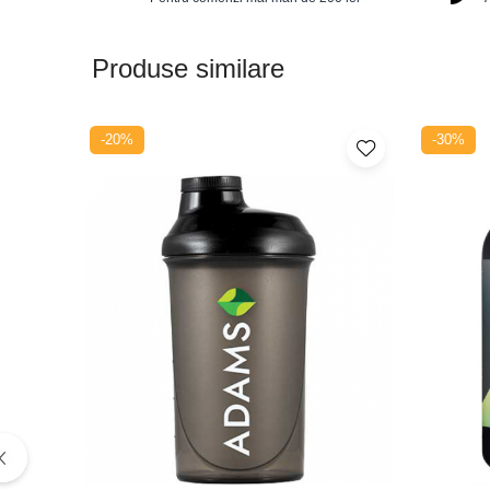
Protector hepatic
Renale
Produse similare
Sanatatea ochilor
Sistemul circulator
-20%
-30%
Sistemul muscular
Sistemul nervos
Sistemul osos
Somn
Stres
Tiroida
Tulburari hormonale
Urinare