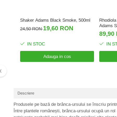
Shaker Adams Black Smoke, 500ml
Rhodiola
Adams S
19,60 RON
24,50 RON
89,90
IN STOC
IN S
Adauga in cos
Descriere
Produsele pe bază de brânca-ursului se înscriu printre
Între plantele românești, brânca-ursului ocupă un rol