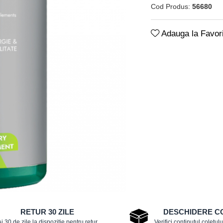
Cod Produs:
56680
Adauga la Favori
RETUR 30 ZILE
DESCHIDERE C
i 30 de zile la dispozitie pentru retur
Verifici continutul coletului