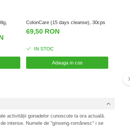
08g,
ColonCare (15 days cleanse), 30cps
Detox&
Supple
69,50 RON
ON
33,9
IN STOC
IN 
Adauga in cos
le activității gonadelor cunoscute la ora actuală.
rem de intense. Numele de "ginseng-românesc" i se