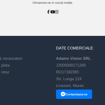
Urmareste-ne in social media
DATE COMERCIALE
& revanzatori
Adams Vision SRL
 plata
J2005000171268
 retur
RO17182365
Str. Lunga 124
Livezeni, Mures
Contacteaza-ne