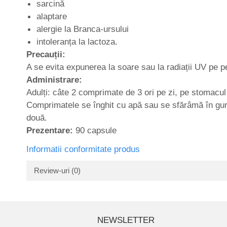
sarcină
alaptare
alergie la Branca-ursului
intoleranța la lactoza.
Precauții:
A se evita expunerea la soare sau la radiații UV pe pe
Administrare:
Adulți: câte 2 comprimate de 3 ori pe zi, pe stomacul
Comprimatele se înghit cu apă sau se sfărâmă în gură 
două.
Prezentare:
90 capsule
Informatii conformitate produs
Review-uri
(0)
NEWSLETTER