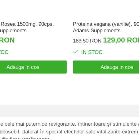
 Rosea 1500mg, 90cps,
Proteina vegana (vanilie), 9
upplements
Adams Supplements
 RON
129,00 R
183,50 RON
TOC
IN STOC
Adauga in cos
Adauga in cos
 cele mai puternice revigorante, întineritoare și stimulente a
 deosebit, datorat în special efectelor sale vitalizante ext