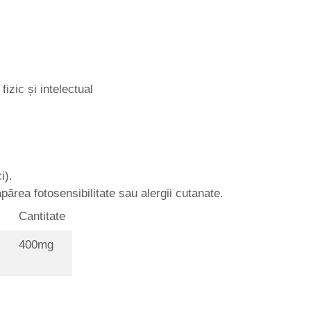
izic și intelectual
i).
apărea fotosensibilitate sau alergii cutanate.
Cantitate
400mg