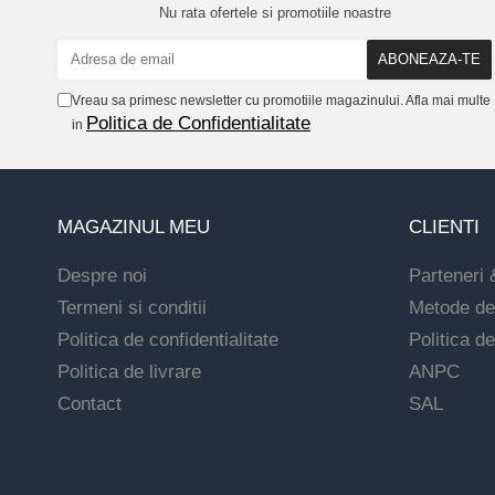
Nu rata ofertele si promotiile noastre
Vreau sa primesc newsletter cu promotiile magazinului. Afla mai multe
Politica de Confidentialitate
in
MAGAZINUL MEU
CLIENTI
Despre noi
Parteneri 
Termeni si conditii
Metode de
Politica de confidentialitate
Politica de
Politica de livrare
ANPC
Contact
SAL