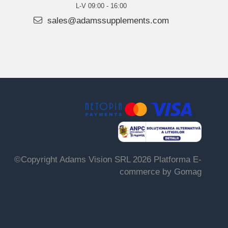
L-V 09:00 - 16:00
sales@adamssupplements.com
©Copyright Adams Vision SRL 2026
Platforma E-
commerce by Gomag