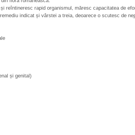
e din flora româneasca.
i reîntineresc rapid organismul, măresc capacitatea de efort 
remediu indicat și vârstei a treia, deoarece o scutesc de nepl
ale
enal și genital)