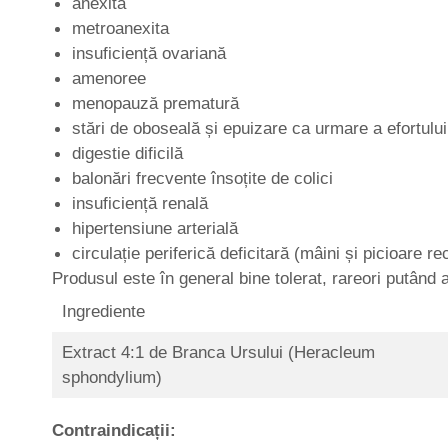
anexita
metroanexita
insuficiență ovariană
amenoree
menopauză prematură
stări de oboseală și epuizare ca urmare a efortului f
digestie dificilă
balonări frecvente însoțite de colici
insuficiență renală
hipertensiune arterială
circulație periferică deficitară (mâini și picioare rec
Produsul este în general bine tolerat, rareori putând 
Ingrediente
Extract 4:1 de Branca Ursului (Heracleum
sphondylium)
Contraindicații: