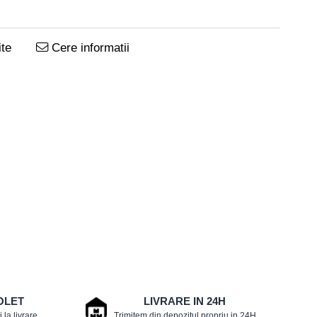
te
Cere informatii
OLET
LIVRARE IN 24H
 la livrare
Trimitem din depozitul propriu in 24H