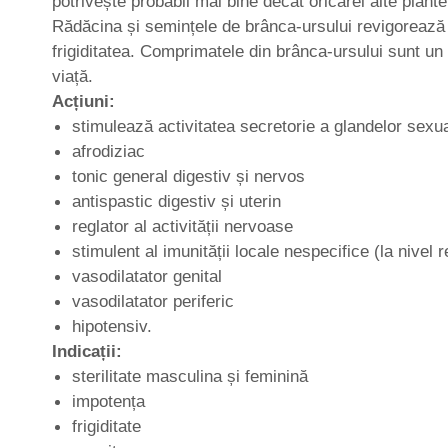
potrivește probabil mai bine decât oricărei alte plant
Rădăcina și semințele de brânca-ursului revigorează ș
frigiditatea. Comprimatele din brânca-ursului sunt un 
viață.
Acțiuni:
stimulează activitatea secretorie a glandelor sexu
afrodiziac
tonic general digestiv și nervos
antispastic digestiv și uterin
reglator al activității nervoase
stimulent al imunității locale nespecifice (la nivel r
vasodilatator genital
vasodilatator periferic
hipotensiv.
Indicații:
sterilitate masculina și feminină
impotența
frigiditate