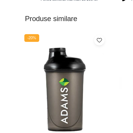
Protector hepatic
Renale
Produse similare
Sanatatea ochilor
Sistemul circulator
-20%
Sistemul muscular
Sistemul nervos
Sistemul osos
Somn
Stres
Tiroida
Tulburari hormonale
Urinare