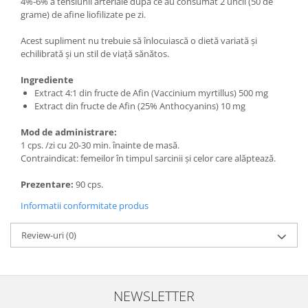
4%-6% a tensiunii arteriale după ce au consumat 2 uncii (50 de
grame) de afine liofilizate pe zi.
Acest supliment nu trebuie să înlocuiască o dietă variată și
echilibrată și un stil de viață sănătos.
Ingrediente
Extract 4:1 din fructe de Afin (Vaccinium myrtillus) 500 mg
Extract din fructe de Afin (25% Anthocyanins) 10 mg
Mod de administrare:
1 cps. /zi cu 20-30 min. înainte de masă.
Contraindicat: femeilor în timpul sarcinii și celor care alăptează.
Prezentare:
90 cps.
Informatii conformitate produs
Review-uri
(0)
NEWSLETTER