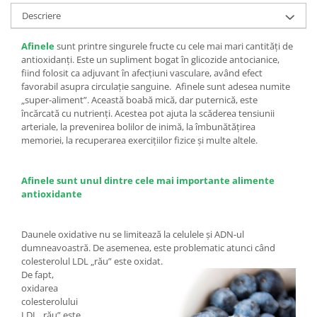
Descriere
Afinele
sunt printre singurele fructe cu cele mai mari cantități de
antioxidanți. Este un supliment bogat în glicozide antocianice,
fiind folosit ca adjuvant în afecțiuni vasculare, având efect
favorabil asupra circulație sanguine. Afinele sunt adesea numite
„super-aliment”. Această boabă mică, dar puternică, este
încărcată cu nutrienți. Acestea pot ajuta la scăderea tensiunii
arteriale, la prevenirea bolilor de inimă, la îmbunătățirea
memoriei, la recuperarea exercițiilor fizice și multe altele.
Afinele sunt unul dintre cele mai importante alimente
antioxidante
Daunele oxidative nu se limitează la celulele și ADN-ul
dumneavoastră. De asemenea, este problematic atunci când
colesterolul LDL „rău” este oxidat.
De fapt,
oxidarea
colesterolului
LDL „rău” este