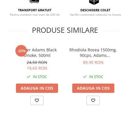
Sistemul circulator
TRANSPORT GRATUIT
DESCHIDERE COLET
Sistemul muscular
Pentru comenzi mai mari de 200 lei
Verifici continutul coletului la livrare
Sistemul nervos
PRODUSE SIMILARE
Sistemul osos
Somn
Shaker Adams Black
Rhodiola Rosea 1500mg,
Pr
Stres
-20%
Smoke, 500ml
90cps, Adams
Tiroida
Supplements
24,50 RON
89,90 RON
Tulburari hormonale
19,60 RON
IN STOC
IN STOC
Urinare
ADAUGA IN COS
ADAUGA IN COS