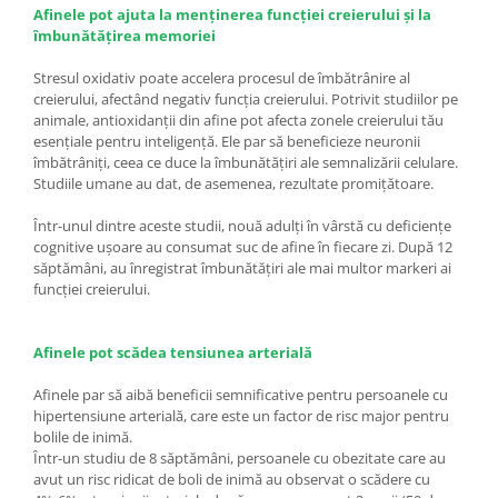
Afinele pot ajuta la menținerea funcției creierului și la
îmbunătățirea memoriei
Stresul oxidativ poate accelera procesul de îmbătrânire al
creierului, afectând negativ funcția creierului. Potrivit studiilor pe
animale, antioxidanții din afine pot afecta zonele creierului tău
esențiale pentru inteligență. Ele par să beneficieze neuronii
îmbătrâniți, ceea ce duce la îmbunătățiri ale semnalizării celulare.
Studiile umane au dat, de asemenea, rezultate promițătoare.
Într-unul dintre aceste studii, nouă adulți în vârstă cu deficiențe
cognitive ușoare au consumat suc de afine în fiecare zi. După 12
săptămâni, au înregistrat îmbunătățiri ale mai multor markeri ai
funcției creierului.
Afinele pot scădea tensiunea arterială
Afinele par să aibă beneficii semnificative pentru persoanele cu
hipertensiune arterială, care este un factor de risc major pentru
bolile de inimă.
Într-un studiu de 8 săptămâni, persoanele cu obezitate care au
avut un risc ridicat de boli de inimă au observat o scădere cu