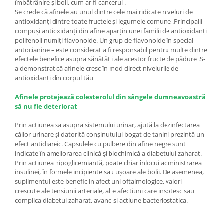
îmbătrânire și boli, cum ar fi cancerul .
Se crede că afinele au unul dintre cele mai ridicate niveluri de
antioxidanți dintre toate fructele și legumele comune .Principalii
compuși antioxidanți din afine aparțin unei familii de antioxidanți
polifenoli numiți flavonoide. Un grup de flavonoide în special –
antocianine – este considerat a fi responsabil pentru multe dintre
efectele benefice asupra sănătății ale acestor fructe de pădure .S-
a demonstrat că afinele cresc în mod direct nivelurile de
antioxidanți din corpul tău
Afinele protejează colesterolul din sângele dumneavoastră
să nu fie deteriorat
Prin acțiunea sa asupra sistemului urinar, ajută la dezinfectarea
căilor urinare și datorită conșinutului bogat de tanini prezintă un
efect antidiareic. Capsulele cu pulbere din afine negre sunt
indicate în ameliorarea clinică şi biochimică a diabetului zaharat.
Prin acţiunea hipoglicemiantă, poate chiar înlocui administrarea
insulinei, în formele incipiente sau uşoare ale bolii. De asemenea,
suplimentul este benefic in afectiuni oftalmologice, valori
crescute ale tensiunii arteriale, alte afectiuni care insotesc sau
complica diabetul zaharat, avand si actiune bacteriostatica.