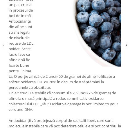
un pas crucial
în procesul de
boli de inimă .
Antioxidanții
din afine sunt
strâns legați
de nivelurile
reduse de LDL
oxidat. Acest
lucru face ca
afinele să fie
foarte bune
pentru inima
ta. O porție zilnică de 2 uncii (50 de grame) de afine liofilizate a
scăzut oxidarea LDL cu 28% în decurs de 8 săptămâni la
persoanele cu obezitate.
Un alt studiu a stabilit că consumul a 2,5 uncii (75 de grame) de
afine la o masă principală a redus semnificativ oxidarea
colesterolului LDL „rău”.Oxidative damage is not limited to your
cells and DNA.
Antioxidanții vă protejează corpul de radicalii liberi, care sunt
molecule instabile care vă pot deteriora celulele și pot contribui la