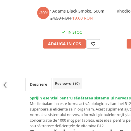
Sistemul circulator
Shaker Adams Black Smoke, 500ml
Rhodio
-20%
Sistemul muscular
24,50 RON
19,60 RON
Sistemul nervos
Sistemul osos
IN STOC
Somn
ADAUGA IN COS
Stres
Tiroida
Tulburari hormonale
Urinare
Review-uri
(0)
Descriere
Sprijin esențial pentru sănătatea sistemului nervos 
Metilcobalamina este forma activă biologic a vitaminei B1
superioară și eficiența sa în organism. Acest supliment ajut
normale a sistemului nervos, a formării globulelor roșii și
concentrație de 1000 mcg per tabletă, este ideal pentru pe
sau să trateze deficiențele de vitamina B12.