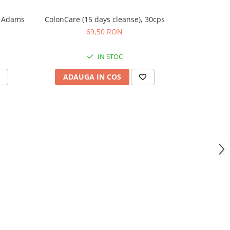
, Adams
ColonCare (15 days cleanse), 30cps
Detox&
69,50 RON
IN STOC
ADAUGA IN COS
ADAU