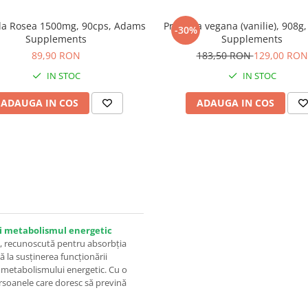
la Rosea 1500mg, 90cps, Adams
Proteina vegana (vanilie), 908g
-30%
Supplements
Supplements
89,90 RON
183,50 RON
129,00 RON
IN STOC
IN STOC
ADAUGA IN COS
ADAUGA IN COS
și metabolismul energetic
2, recunoscută pentru absorbția
ă la susținerea funcționării
 a metabolismului energetic. Cu o
rsoanele care doresc să prevină