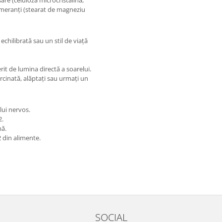
șare (celuloză microcristalină,
lomeranți (stearat de magneziu
echilibrată sau un stil de viață
rit de lumina directă a soarelui.
ărcinată, alăptați sau urmați un
lui nervos.
2.
nă.
 din alimente.
SOCIAL