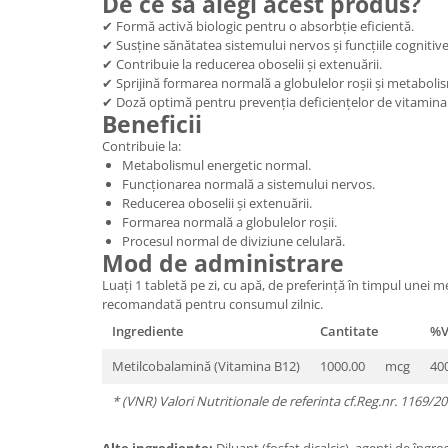
De ce să alegi acest produs?
✔ Formă activă biologic pentru o absorbție eficientă.
✔ Susține sănătatea sistemului nervos și funcțiile cognitive
✔ Contribuie la reducerea oboselii și extenuării.
✔ Sprijină formarea normală a globulelor roșii și metabolis
✔ Doză optimă pentru prevenția deficiențelor de vitamina
Beneficii
Contribuie la:
Metabolismul energetic normal.
Funcționarea normală a sistemului nervos.
Reducerea oboselii și extenuării.
Formarea normală a globulelor roșii.
Procesul normal de diviziune celulară.
Mod de administrare
Luați 1 tabletă pe zi, cu apă, de preferință în timpul unei 
recomandată pentru consumul zilnic.
Ingrediente
Cantitate
%V
Metilcobalamină (Vitamina B12)
1000.00
mcg
40
* (VNR) Valori Nutritionale de referinta cf.Reg.nr. 1169/2