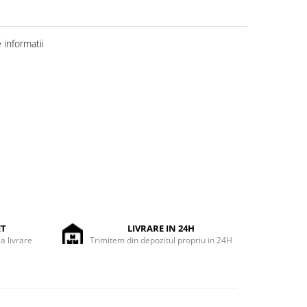
informatii
ET
LIVRARE IN 24H
la livrare
Trimitem din depozitul propriu in 24H