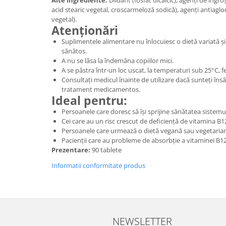
Alte ingrediente:
Diluant (fosfat dicalcic), agenți de îngro
acid stearic vegetal, croscarmeloză sodică), agenți antiag
vegetal).
Atenționări
Suplimentele alimentare nu înlocuiesc o dietă variată și 
sănătos.
A nu se lăsa la îndemâna copiilor mici.
A se păstra într-un loc uscat, la temperaturi sub 25°C, fe
Consultați medicul înainte de utilizare dacă sunteți îns
tratament medicamentos.
Ideal pentru:
Persoanele care doresc să își sprijine sănătatea sistemu
Cei care au un risc crescut de deficiență de vitamina B1
Persoanele care urmează o dietă vegană sau vegetaria
Pacienții care au probleme de absorbție a vitaminei B12
Prezentare:
90 tablete
Informatii conformitate produs
NEWSLETTER