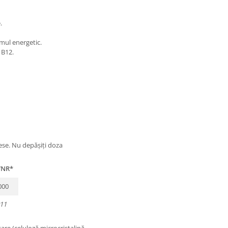
.
mul energetic.
 B12.
mese. Nu depășiți doza
NR*
000
011