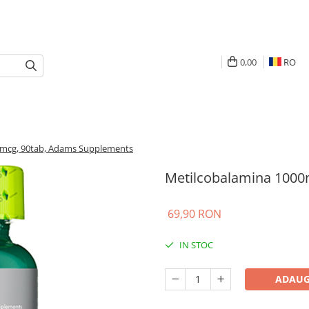
0,00
RO
0mcg, 90tab, Adams Supplements
Metilcobalamina 1000
69,90 RON
IN STOC
ADAUG