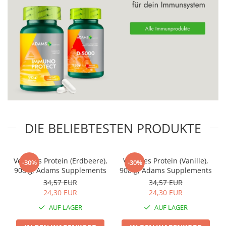
DIE BELIEBTESTEN PRODUKTE
Veganes Protein (Erdbeere),
Veganes Protein (Vanille),
-30%
-30%
908 g, Adams Supplements
908 g, Adams Supplements
34,57 EUR
34,57 EUR
24,30 EUR
24,30 EUR
AUF LAGER
AUF LAGER