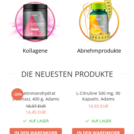
Prostata
Schilddrüse
Schlaf
Speicher
Stress
Kollagene
Abnehmprodukte
Urinieren
Verdauung
Wechseljahre
DIE NEUESTEN PRODUKTE
Wohlbefinden & Langlebigkeit
Kreatinmonohydrat
L-Citruline 500 mg, 90
-20%
(Ananas), 400 g, Adams
Kapseln, Adams
18,07 EUR
10,93 EUR
14,45 EUR
AUF LAGER
AUF LAGER
IN DEN WARENKORB
IN DEN WARENKORB