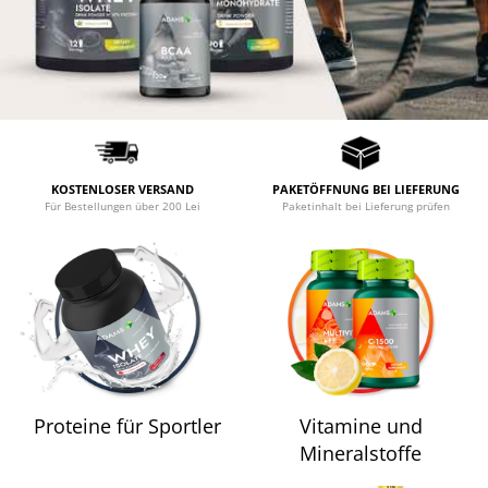
Hepatobiliär
L-Arginin
Herzerkrankungen
Sonstiges
Zubehör
Hormonstörungen
Shaker
Immunität
Flakons
Knochensystem
Sporttaschen
Kreislaufsystem
Proteinriegel
KOSTENLOSER VERSAND
PAKETÖFFNUNG BEI LIEFERUNG
Leberschutz
Für Bestellungen über 200 Lei
Paketinhalt bei Lieferung prüfen
Andere Riegel
Leichte Verdauung
Migräne
Muskelkrämpfe
Muskelsystem
Nervensystem
Nieren
Proteine für Sportler
Vitamine und
Okulare
Mineralstoffe
Potenz