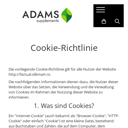
Sport & Fitness
Nahrungsergänzungsmittel
Kollagen
Erkrankungen
Proteine
Abnehmen
Instant-Kollagenpulver
Protect-Sortiment
Gainer
Für ihn
Kollagen-Kapseln
Akne
Cookie-Richtlinie
Vegane Proteine
Für Sie
Anti-Aging, Schönheit
WPC - Molkenproteinkonzentrat
Kräuterextrakte
Anämie
WPI - Molkenprotein-Isolat
Liposomale
Cholesterin
Nahrungsergänzungsmittel für
Die vorliegende Cookie-Richtlinie gilt für alle Nutzer der Website
Nahrungsergänzungsmittel
http://factual.silkmart.ro.
Sportler
Diabetes
Vitamine und Mineralstoffe
Die nachfolgenden Informationen dienen dazu, die Nutzer dieser
Isotonische Getränke
Entgiftung
Website über das Setzen, die Verwendung und die Verwaltung
Ätherische Öle
Kreatin
von Cookies im Rahmen der Nutzung dieser Website zu
Fruchtbarkeit
informieren.
Fatburner
Gelenkbeschwerden
1. Was sind Cookies?
Vor dem Training
Grippe und Erkältung
Aminosäuren
Ein "Internet-Cookie" (auch bekannt als "Browser-Cookie", "HTTP-
Haare, Haut und Nägel
Cookie" oder einfach "Cookie") ist eine kleine Datei, bestehend
BCAA
aus Buchstaben und Zahlen, die auf dem Computer, dem