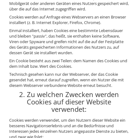
Hepatobiliär
L-Arginin
Mobilgerät oder anderen Geräten eines Nutzers gespeichert wird,
über die auf das Internet zugegriffen wird.
Herzerkrankungen
Sonstiges
Cookies werden auf Anfrage eines Webservers an einen Browser
Zubehör
Hormonstörungen
installiert (z. B. Internet Explorer, Firefox, Chrome).
Shaker
Immunität
Einmal installiert, haben Cookies eine bestimmte Lebensdauer
Flakons
und bleiben "passiv", das heißt, sie enthalten keine Software,
Knochensystem
Viren oder Spyware und greifen nicht auf die auf der Festplatte
Sporttaschen
des Geräts gespeicherten Informationen des Nutzers zu, auf
Kreislaufsystem
Proteinriegel
dessen Gerät sie installiert wurden.
Leberschutz
Ein Cookie besteht aus zwei Teilen: dem Namen des Cookies und
Andere Riegel
dem Inhalt bzw. Wert des Cookies.
Leichte Verdauung
Technisch gesehen kann nur der Webserver, der das Cookie
Migräne
gesendet hat, erneut darauf zugreifen, wenn ein Nutzer die mit
diesem Webserver verbundene Website erneut besucht.
Muskelkrämpfe
2. Zu welchen Zwecken werden
Muskelsystem
Cookies auf dieser Website
Nervensystem
verwendet:
Nieren
Cookies werden verwendet, um den Nutzern dieser Website ein
Okulare
besseres Navigationserlebnis und an die Bedürfnisse und
Interessen jedes einzelnen Nutzers angepasste Dienste zu bieten,
Potenz
und zwar wie folgt: