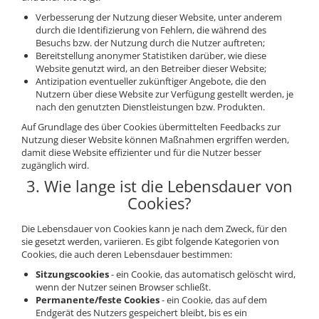
Prostata
Verbesserung der Nutzung dieser Website, unter anderem
durch die Identifizierung von Fehlern, die während des
Schilddrüse
Besuchs bzw. der Nutzung durch die Nutzer auftreten;
Bereitstellung anonymer Statistiken darüber, wie diese
Schlaf
Website genutzt wird, an den Betreiber dieser Website;
Speicher
Antizipation eventueller zukünftiger Angebote, die den
Nutzern über diese Website zur Verfügung gestellt werden, je
Stress
nach den genutzten Dienstleistungen bzw. Produkten.
Urinieren
Auf Grundlage des über Cookies übermittelten Feedbacks zur
Nutzung dieser Website können Maßnahmen ergriffen werden,
Verdauung
damit diese Website effizienter und für die Nutzer besser
zugänglich wird.
Wechseljahre
3. Wie lange ist die Lebensdauer von
Wohlbefinden & Langlebigkeit
Cookies?
Die Lebensdauer von Cookies kann je nach dem Zweck, für den
sie gesetzt werden, variieren. Es gibt folgende Kategorien von
Cookies, die auch deren Lebensdauer bestimmen:
Sitzungscookies
- ein Cookie, das automatisch gelöscht wird,
wenn der Nutzer seinen Browser schließt.
Permanente/feste Cookies
- ein Cookie, das auf dem
Endgerät des Nutzers gespeichert bleibt, bis es ein