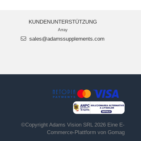
KUNDENUNTERSTÜTZUNG
Array
sales@adamssupplements.com
©Copyright Adams Vision SRL 2026
Eine E-
Commerce-Plattform von Gomag