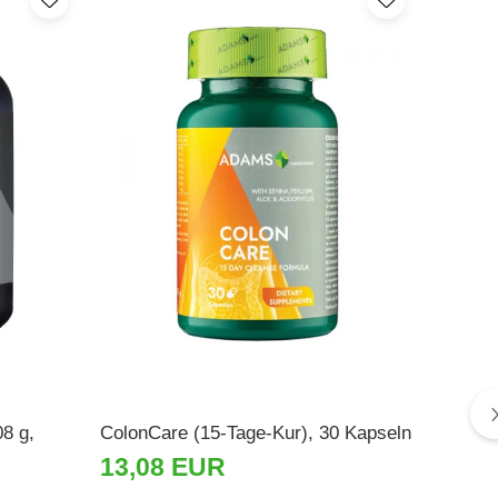
08 g,
ColonCare (15-Tage-Kur), 30 Kapseln
Detox 
Supple
13,08 EUR
6,40