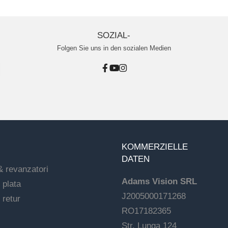
SOZIAL-
Folgen Sie uns in den sozialen Medien
KOMMERZIELLE
DATEN
& revanzatori
Adams Vision SRL
 plata
J2005000171268
 retur
RO17182365
Str. Lunga 124