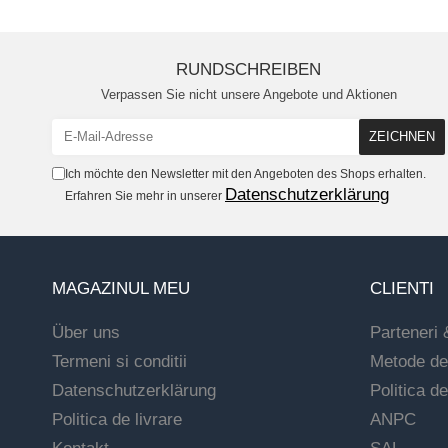
RUNDSCHREIBEN
Verpassen Sie nicht unsere Angebote und Aktionen
Ich möchte den Newsletter mit den Angeboten des Shops erhalten.
Datenschutzerklärung
Erfahren Sie mehr in unserer
MAGAZINUL MEU
CLIENTI
Über uns
Parteneri 
Termeni si conditii
Metode de
Datenschutzerklärung
Politica de
Politica de livrare
ANPC