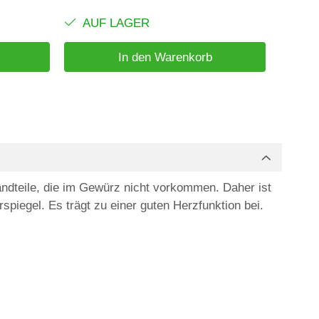
AUF LAGER
AUF
In den Warenkorb
tandteile, die im Gewürz nicht vorkommen. Daher ist
rspiegel. Es trägt zu einer guten Herzfunktion bei.