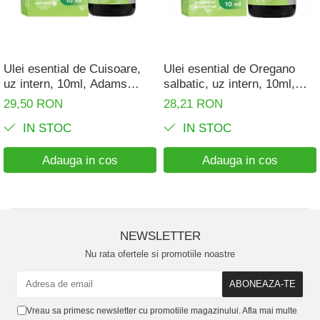
Digestie
BCAA
Digestie usoara
L-Arginina
Fertilitate
Altele
Ulei esential de Cuisoare,
Ulei esential de Oregano
Gripa si raceala
uz intern, 10ml, Adams
salbatic, uz intern, 10ml,
Accesorii
Supplements
Adams Supplements
29,50 RON
28,21 RON
Hepato-biliare
Shakere
IN STOC
IN STOC
Flacoane
Imunitate
Genti de sport
Memorie
Adauga in cos
Adauga in cos
Batoane Proteice
Menopauza
Alte batoane
Migrene
Par, piele si unghii
NEWSLETTER
Nu rata ofertele si promotiile noastre
Potenta
Probleme articulare
Prostata
Vreau sa primesc newsletter cu promotiile magazinului. Afla mai multe