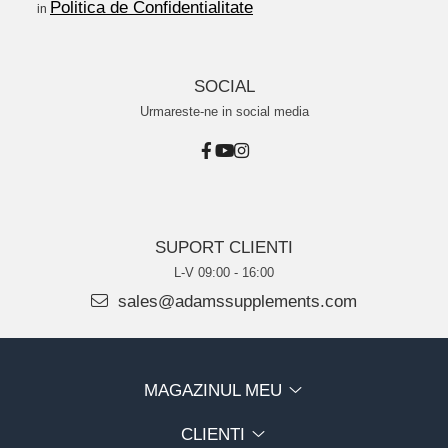
Politica de Confidentialitate
in
Protector hepatic
Renale
SOCIAL
Sanatatea ochilor
Urmareste-ne in social media
Sistemul circulator
Sistemul muscular
Sistemul nervos
Sistemul osos
SUPORT CLIENTI
Somn
L-V 09:00 - 16:00
Stres
sales@adamssupplements.com
Tiroida
Tulburari hormonale
MAGAZINUL MEU
Urinare
CLIENTI