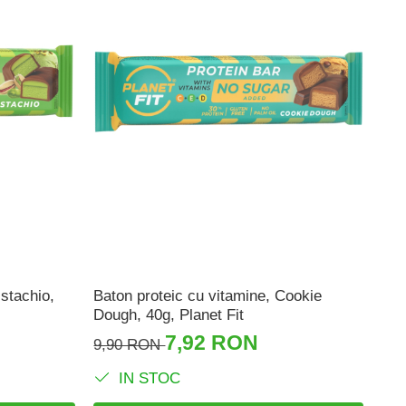
istachio,
Baton proteic ​​cu vitamine, Cookie
Dough, 40g, Planet Fit
7,92 RON
9,90 RON
IN STOC