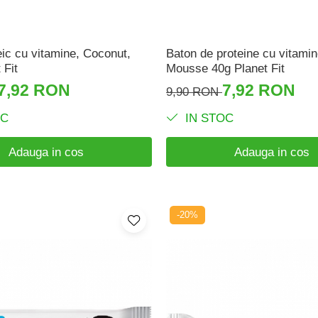
ic ​​cu vitamine, Coconut,
Baton de proteine ​​cu vitam
 Fit
Mousse 40g Planet Fit
7,92 RON
7,92 RON
9,90 RON
OC
IN STOC
Adauga in cos
Adauga in cos
-20%