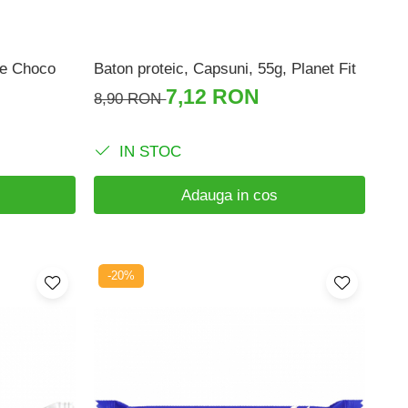
ine Choco
Baton proteic, Capsuni, 55g, Planet Fit
7,12 RON
8,90 RON
IN STOC
Adauga in cos
-20%