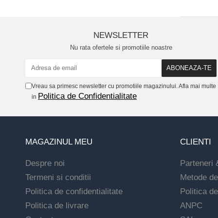
NEWSLETTER
Nu rata ofertele si promotiile noastre
Vreau sa primesc newsletter cu promotiile magazinului. Afla mai multe
Politica de Confidentialitate
in
MAGAZINUL MEU
CLIENTI
Despre noi
Parteneri 
Termeni si conditii
Metode de
Politica de confidentialitate
Politica de
Politica de livrare
ANPC