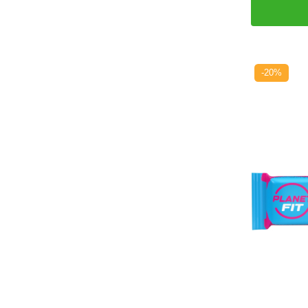
Protector hepatic
Renale
Sanatatea ochilor
-20%
Sistemul circulator
Sistemul muscular
Sistemul nervos
Sistemul osos
Somn
Stres
Tiroida
Tulburari hormonale
Urinare