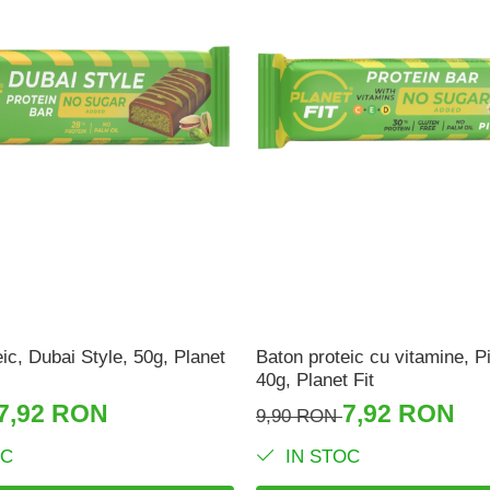
ic, Dubai Style, 50g, Planet
Baton proteic cu vitamine, P
40g, Planet Fit
7,92 RON
7,92 RON
9,90 RON
OC
IN STOC