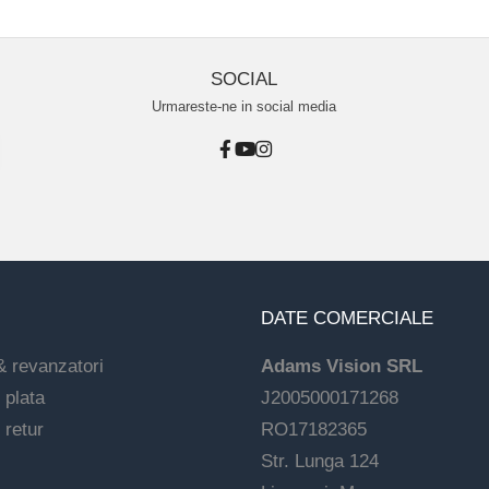
SOCIAL
Urmareste-ne in social media
DATE COMERCIALE
& revanzatori
Adams Vision SRL
 plata
J2005000171268
 retur
RO17182365
Str. Lunga 124