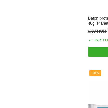
Baton prote
40g, Planet
9,90 RON
IN ST
-20%