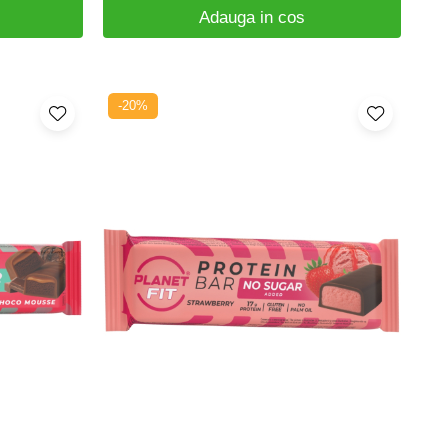
Adauga in cos
-20%