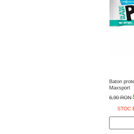
Baton prote
Maxsport
6,90 RON
STOC 