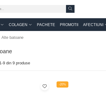
COLAGEN
PACHETE
PROMOTII
AFECTIUNI
/
Alte batoane
toane
1-
9
din
9
produse
-20%