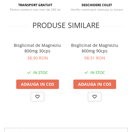
Sistemul circulator
TRANSPORT GRATUIT
DESCHIDERE COLET
Pentru comenzi mai mari de 200 lei
Verifici continutul coletului la livrare
Sistemul muscular
PRODUSE SIMILARE
Sistemul nervos
Sistemul osos
Somn
Bisglicinat de Magneziu
Bisglicinat de Magneziu
V
Stres
800mg 30cps
800mg 90cps
38,90 RON
98,91 RON
Tiroida
Tulburari hormonale
IN STOC
IN STOC
Urinare
ADAUGA IN COS
ADAUGA IN COS