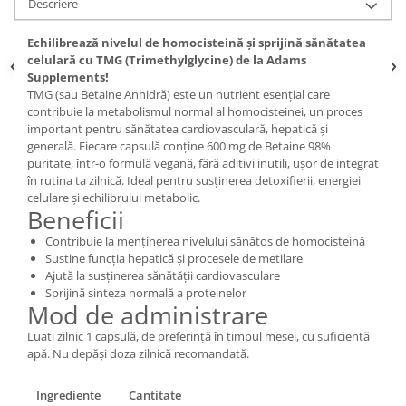
Descriere
Echilibrează nivelul de homocisteină și sprijină sănătatea
celulară cu TMG (Trimethylglycine) de la Adams
Supplements!
TMG (sau Betaine Anhidră) este un nutrient esențial care
contribuie la metabolismul normal al homocisteinei, un proces
important pentru sănătatea cardiovasculară, hepatică și
generală. Fiecare capsulă conține 600 mg de Betaine 98%
puritate, într-o formulă vegană, fără aditivi inutili, ușor de integrat
în rutina ta zilnică. Ideal pentru susținerea detoxifierii, energiei
celulare și echilibrului metabolic.
Beneficii
Contribuie la menținerea nivelului sănătos de homocisteină
Sustine funcția hepatică și procesele de metilare
Ajută la susținerea sănătății cardiovasculare
Sprijină sinteza normală a proteinelor
Mod de administrare
Luati zilnic 1 capsulă, de preferință în timpul mesei, cu suficientă
apă. Nu depăși doza zilnică recomandată.
Ingrediente
Cantitate