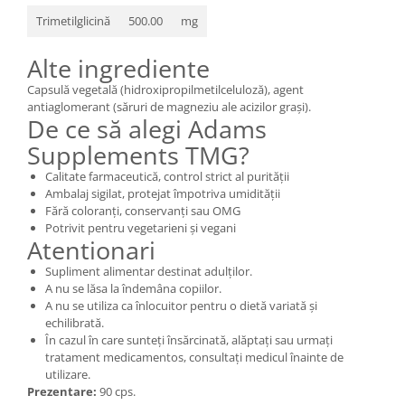
Trimetilglicină
500.00
mg
Alte ingrediente
Capsulă vegetală (hidroxipropilmetilceluloză), agent
antiaglomerant (săruri de magneziu ale acizilor grași).
De ce să alegi Adams
Supplements TMG?
Calitate farmaceutică, control strict al purității
Ambalaj sigilat, protejat împotriva umidității
Fără coloranți, conservanți sau OMG
Potrivit pentru vegetarieni și vegani
Atentionari
Supliment alimentar destinat adulților.
A nu se lăsa la îndemâna copiilor.
A nu se utiliza ca înlocuitor pentru o dietă variată şi
echilibrată.
În cazul în care sunteți însărcinată, alăptați sau urmați
tratament medicamentos, consultați medicul înainte de
utilizare.
Prezentare:
90 cps.