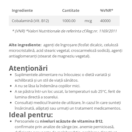
Ingrediente
Cantitate
%VNR*
Cobalamină (Vit. B12)
1000.00
mcg
40000
* (VNR) *Valori Nutritionale de referinta cf.Reg.nr. 1169/2011
Alte ingrediente:
agenți de îngroșare (fosfat dicalcic, celuloză
microcristalină, acid stearic vegetal, croscarmeloză sodică), agenți
antiaglomeranți (stearat de magneziu vegetal).
Atenționări
Suplimentele alimentare nu înlocuiesc o dietă variată și
echilibrată și un stil de viață sănătos.
A nu se lăsa la îndemâna copiilor mici.
A se păstra într-un loc uscat, la temperaturi sub 25°C, ferit de
lumina directă a soarelui.
Consultați medicul înainte de utilizare, în cazul în care sunteți
însărcinată, alăptați sau urmați un tratament medicamentos.
Ideal pentru:
Persoanele cu
niveluri scăzute de vitamina B12
,
confirmate prin analize de sânge (ex. anemie pernicioasă,