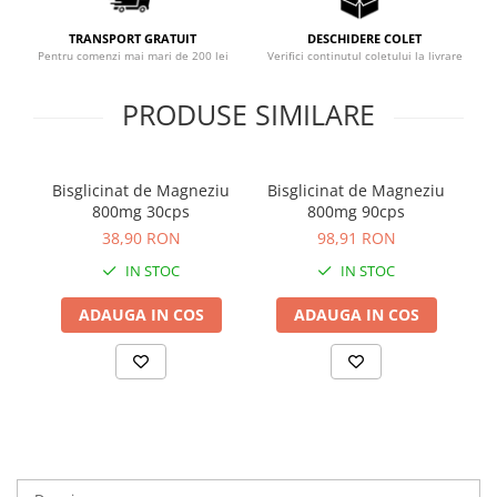
Sistemul circulator
TRANSPORT GRATUIT
DESCHIDERE COLET
Sistemul muscular
Pentru comenzi mai mari de 200 lei
Verifici continutul coletului la livrare
Sistemul nervos
PRODUSE SIMILARE
Sistemul osos
Somn
Bisglicinat de Magneziu
Bisglicinat de Magneziu
V
Stres
800mg 30cps
800mg 90cps
Tiroida
38,90 RON
98,91 RON
Tulburari hormonale
IN STOC
IN STOC
Urinare
ADAUGA IN COS
ADAUGA IN COS