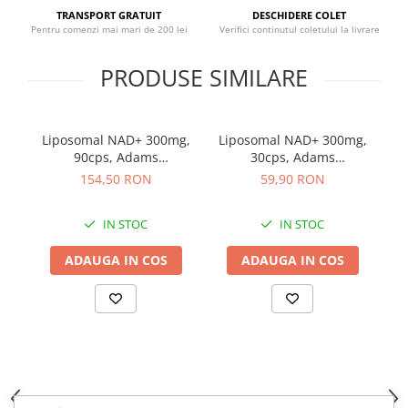
Sistemul circulator
TRANSPORT GRATUIT
DESCHIDERE COLET
Pentru comenzi mai mari de 200 lei
Verifici continutul coletului la livrare
Sistemul muscular
PRODUSE SIMILARE
Sistemul nervos
Sistemul osos
Somn
Liposomal NAD+ 300mg,
Liposomal NAD+ 300mg,
Stres
90cps, Adams
30cps, Adams
C
Supplements
Supplements
154,50 RON
59,90 RON
Tiroida
Tulburari hormonale
IN STOC
IN STOC
Urinare
ADAUGA IN COS
ADAUGA IN COS