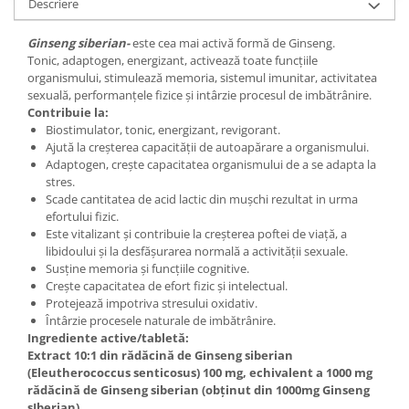
Descriere
Ginseng siberian-
este cea mai activă formă de Ginseng.
Tonic, adaptogen, energizant, activează toate funcțiile
organismului, stimulează memoria, sistemul imunitar, activitatea
sexuală, performanțele fizice și intârzie procesul de imbătrânire.
Contribuie la:
Biostimulator, tonic, energizant, revigorant.
Ajută la creșterea capacității de autoapărare a organismului.
Adaptogen, crește capacitatea organismului de a se adapta la
stres.
Scade cantitatea de acid lactic din mușchi rezultat in urma
efortului fizic.
Este vitalizant și contribuie la creșterea poftei de viață, a
libidoului și la desfășurarea normală a activității sexuale.
Susține memoria și funcțiile cognitive.
Crește capacitatea de efort fizic și intelectual.
Protejează impotriva stresului oxidativ.
Întârzie procesele naturale de imbătrânire.
Ingrediente active/tabletă:
Extract 10:1 din rădăcină de Ginseng siberian
(Eleutherococcus senticosus) 100 mg, echivalent a 1000 mg
rădăcină de Ginseng siberian (obținut din 1000mg Ginseng
sIberian)