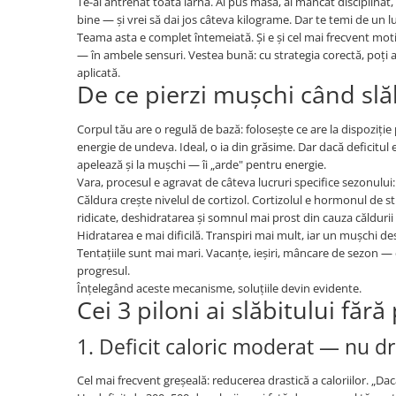
Te-ai antrenat toată iarna. Ai pus masă, ai mâncat disciplinat
Sistemul circulator
bine — și vrei să dai jos câteva kilograme. Dar te temi de un luc
Teama asta e complet întemeiată. Și e și cel mai frecvent motiv
Sistemul muscular
— în ambele sensuri. Vestea bună: cu strategia corectă, poți 
Sistemul nervos
aplicată.
De ce pierzi mușchi când slă
Sistemul osos
Somn
Corpul tău are o regulă de bază: folosește ce are la dispoziți
energie de undeva. Ideal, o ia din grăsime. Dar dacă deficitul
Stres
apelează și la mușchi — îi „arde" pentru energie.
Tiroida
Vara, procesul e agravat de câteva lucruri specifice sezonului:
Căldura crește nivelul de cortizol. Cortizolul e hormonul de 
Tulburari hormonale
ridicate, deshidratarea și somnul mai prost din cauza căldurii 
Urinare
Hidratarea e mai dificilă. Transpiri mai mult, iar un mușchi de
Tentațiile sunt mai mari. Vacanțe, ieșiri, mâncare de sezon — 
progresul.
Înțelegând aceste mecanisme, soluțiile devin evidente.
Cei 3 piloni ai slăbitului fă
1. Deficit caloric moderat — nu d
Cel mai frecvent greșeală: reducerea drastică a caloriilor. „D