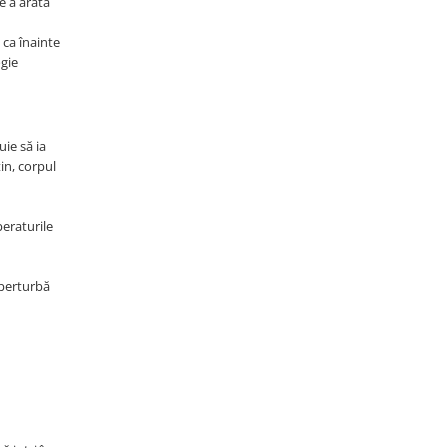
e a arăta
 ca înainte
ogie
uie să ia
in, corpul
eraturile
 perturbă