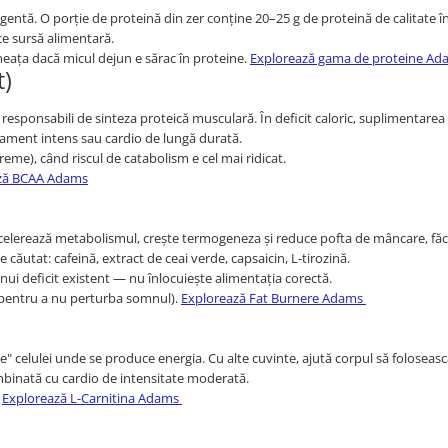
gentă. O porție de proteină din zer conține 20–25 g de proteină de calitate în
ce sursă alimentară.
eața dacă micul dejun e sărac în proteine.
Explorează gama de proteine Ad
t)
 responsabili de sinteza proteică musculară. În deficit caloric, suplimentare
enament intens sau cardio de lungă durată.
eme), când riscul de catabolism e cel mai ridicat.
ză BCAA Adams
celerează metabolismul, crește termogeneza și reduce pofta de mâncare, fă
 căutat: cafeină, extract de ceai verde, capsaicin, L-tirozină.
nui deficit existent — nu înlocuiește alimentația corectă.
 pentru a nu perturba somnul).
Explorează Fat Burnere Adams
le" celulei unde se produce energia. Cu alte cuvinte, ajută corpul să foloseas
mbinată cu cardio de intensitate moderată.
.
Explorează L-Carnitina Adams