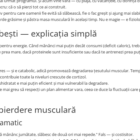
, ai urmat programul. Și acum vine vara — cu plaja, cu vacanțele, cu dorința d
ru: că o să pierzi tot ce ai construit.
 pentru care oamenii fie evită să slăbească, fie o fac greșit și ajung mai slabi
arde grăsime și păstra masa musculară în același timp. Nu e magie — e fiziol
bești — explicația simplă
e pentru energie. Când mănânci mai puțin decât consumi (deficit caloric), treb
 e prea mare, dacă proteinele sunt insuficiente sau dacă te antrenezi prea puț
stres — și e catabolic, adică promovează degradarea țesutului muscular. Temp
contribuie toate la niveluri crescute de cortizol.
shidratat e mai puțin eficient și mai vulnerabil la degradare.
e mai greu să respecți un plan alimentar vara, ceea ce duce la fluctuații care
ră pierdere musculară
ramatic
acă mănânc jumătate, slăbesc de două ori mai repede." Fals — și costisitor.