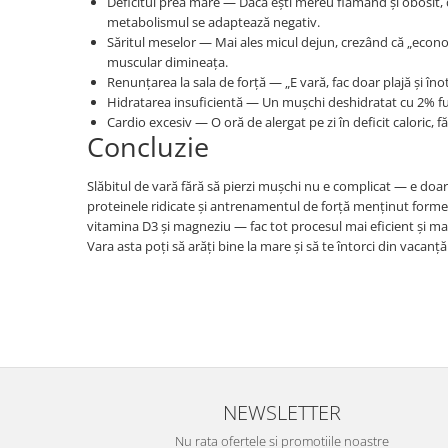
Deficitul prea mare — Dacă ești mereu flămând și obosit, de
metabolismul se adaptează negativ.
Săritul meselor — Mai ales micul dejun, crezând că „econom
muscular dimineața.
Renunțarea la sala de forță — „E vară, fac doar plajă și îno
Hidratarea insuficientă — Un mușchi deshidratat cu 2% fun
Cardio excesiv — O oră de alergat pe zi în deficit caloric,
Concluzie
Slăbitul de vară fără să pierzi mușchi nu e complicat — e doar
proteinele ridicate și antrenamentul de forță menținut formea
vitamina D3 și magneziu — fac tot procesul mai eficient și ma
Vara asta poți să arăți bine la mare și să te întorci din vacanță
NEWSLETTER
Nu rata ofertele si promotiile noastre