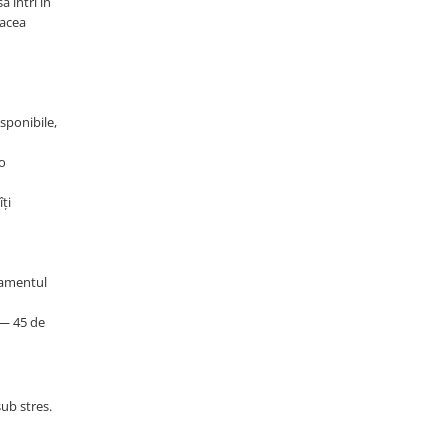
 intri în
 acea
isponibile,
 o
ți
enamentul
 — 45 de
ub stres.