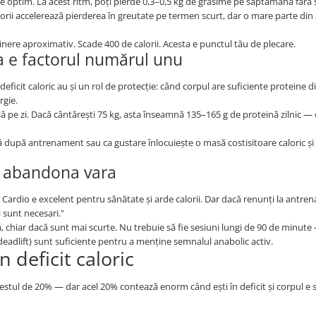
te optim. La acest ritm, poți pierde 0,3–0,5 kg de grăsime pe săptămână fără să
orii accelerează pierderea în greutate pe termen scurt, dar o mare parte din
nere aproximativ. Scade 400 de calorii. Acesta e punctul tău de plecare.
ta e factorul numărul unu
eficit caloric au și un rol de protecție: când corpul are suficiente proteine d
rgie.
ă pe zi. Dacă cântărești 75 kg, asta înseamnă 135–165 g de proteină zilnic —
nă după antrenament sau ca gustare înlocuiește o masă costisitoare caloric și î
l abandona vara
sm. Cardio e excelent pentru sănătate și arde calorii. Dar dacă renunți la antr
i sunt necesari."
chiar dacă sunt mai scurte. Nu trebuie să fie sesiuni lungi de 90 de minute
deadlift) sunt suficiente pentru a menține semnalul anabolic activ.
 deficit caloric
estul de 20% — dar acel 20% contează enorm când ești în deficit și corpul e s