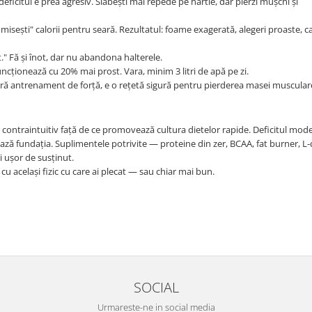
ficitul e prea agresiv. Slăbești mai repede pe hârtie, dar pierzi mușchi și
isești" calorii pentru seară. Rezultatul: foame exagerată, alegeri proaste, 
t." Fă și înot, dar nu abandona halterele.
cționează cu 20% mai prost. Vara, minim 3 litri de apă pe zi.
 fără antrenament de forță, e o rețetă sigură pentru pierderea masei muscular
 contraintuitiv față de ce promovează cultura dietelor rapide. Deficitul mode
ză fundația. Suplimentele potrivite — proteine din zer, BCAA, fat burner, L-c
i ușor de susținut.
 cu același fizic cu care ai plecat — sau chiar mai bun.
SOCIAL
Urmareste-ne in social media