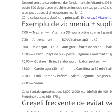
Deseori trecute cu vederea, dar fundamentale. Vitamina D3 inf
peste 300 de procese biochimice, inclusiv sinteza proteică și 
crampe, oboseală și recuperare mai lentă.
Când se iau: seara, după cina principală.
Explorează Vitamin
Exemplu de zi: meniu + sup
7:00 — Trezire — Vitamina D3 (sau la prânz cu masă grasă)
7:30 — Antrenament — BCAA înainte, apă multă
9:00 — Mic dejun 3 ouă + iaurt grec + fructe de sezon Shak
13:00 — Prânz Piept de pui / pește + legume + orez/cartofi 
16:00 — Gustare Brânză slabă sau un baton proteic —
18:30 — Cardio ușor (30 min) — L-Carnitina cu 30 min înai
20:00 — Cină Somon / brânză + salată + legume Magneziu 
22:00 — Somn
Calorii totale aproximative: 1.800–2.000 kcal (deficit de 400–
Proteine totale: 160–175 g
Greșeli frecvente de evitat v