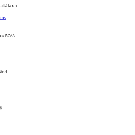
altă la un
ams
a cu BCAA
când
că