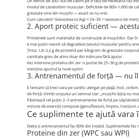
Un deficit de 300–500 de calorii pe zi față de necesarul tău es
modul de catabolism muscular. Deficitele de 800–1.000 de cal
greutate vine din mușchi — exact ce nu vrei.
Cum calculezi? Greutatea ta (kg) × 33–35 = necesarul de menți
2. Aport proteic suficient — aces
Proteinele sunt materialul de construcție al mușchilor. Dar în d
e mai puțin nevoit să degradeze țesutul muscular pentru ene
Ținta: 1,8–2,2 g de proteină per kilogram de greutate corporal
cantitate greu de atins doar din mâncare fără ajutor.
Aici intervine proteina din zer: o porție de 25–30 g de protei
menține aportul la nivel optim.
3. Antrenamentul de forță — nu î
E tentant să treci vara pe cardio: alergat pe plajă, înot, cicli
de forță, trimiți corpului un semnal clar: „mușchii ăștia nu ma
Păstrează cel puțin 2–3 antrenamente de forță pe săptămână, 
minute de exerciții compuse (genuflexiuni, împins, tracțiuni, 
Ce suplimente te ajută vara în
Dieta și antrenamentul fac 80% din treabă. Suplimentele fac r
Proteine din zer (WPC sau WPI)