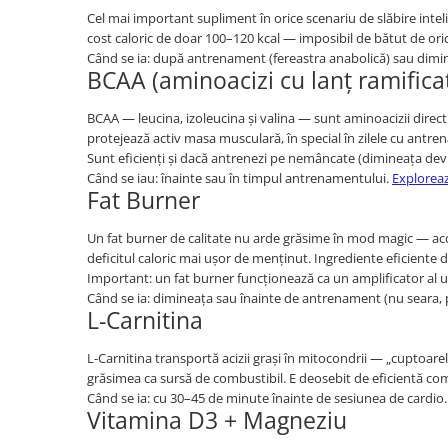
Cel mai important supliment în orice scenariu de slăbire inteli
cost caloric de doar 100–120 kcal — imposibil de bătut de ori
Când se ia: după antrenament (fereastra anabolică) sau dimin
BCAA (aminoacizi cu lanț ramifica
BCAA — leucina, izoleucina și valina — sunt aminoacizii direct
protejează activ masa musculară, în special în zilele cu antr
Sunt eficienți și dacă antrenezi pe nemâncate (dimineața devr
Când se iau: înainte sau în timpul antrenamentului.
Explorea
Fat Burner
Un fat burner de calitate nu arde grăsime în mod magic — ac
deficitul caloric mai ușor de menținut. Ingrediente eficiente de
Important: un fat burner funcționează ca un amplificator al u
Când se ia: dimineața sau înainte de antrenament (nu seara,
L-Carnitina
L-Carnitina transportă acizii grași în mitocondrii — „cuptoare
grăsimea ca sursă de combustibil. E deosebit de eficientă co
Când se ia: cu 30–45 de minute înainte de sesiunea de cardio
Vitamina D3 + Magneziu