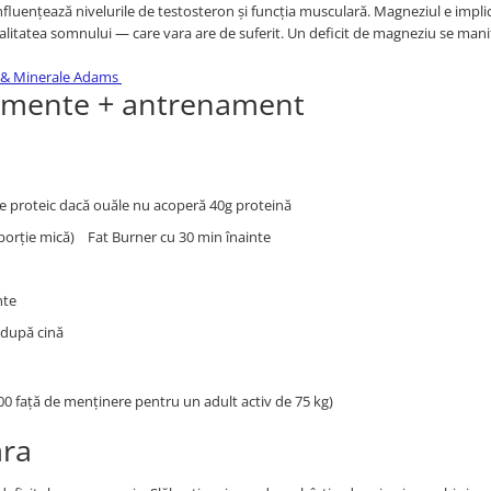
luențează nivelurile de testosteron și funcția musculară. Magneziul e implic
calitatea somnului — care vara are de suferit. Un deficit de magneziu se mani
e & Minerale Adams
limente + antrenament
e proteic dacă ouăle nu acoperă 40g proteină
(porție mică) Fat Burner cu 30 min înainte
nte
după cină
500 față de menținere pentru un adult activ de 75 kg)
ara