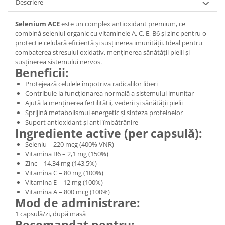
Descriere
Selenium ACE
este un complex antioxidant premium, ce
combină seleniul organic cu vitaminele A, C, E, B6 și zinc pentru o
protecție celulară eficientă și susținerea imunității. Ideal pentru
combaterea stresului oxidativ, menținerea sănătății pielii și
susținerea sistemului nervos.
Beneficii:
Protejează celulele împotriva radicalilor liberi
Contribuie la funcționarea normală a sistemului imunitar
Ajută la menținerea fertilității, vederii și sănătății pielii
Sprijină metabolismul energetic și sinteza proteinelor
Suport antioxidant și anti-îmbătrânire
Ingrediente active (per capsulă):
Seleniu – 220 mcg (400% VNR)
Vitamina B6 – 2,1 mg (150%)
Zinc – 14,34 mg (143,5%)
Vitamina C – 80 mg (100%)
Vitamina E – 12 mg (100%)
Vitamina A – 800 mcg (100%)
Mod de administrare:
1 capsulă/zi, după masă