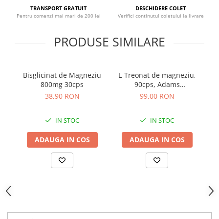
Sistemul circulator
TRANSPORT GRATUIT
DESCHIDERE COLET
Pentru comenzi mai mari de 200 lei
Verifici continutul coletului la livrare
Sistemul muscular
PRODUSE SIMILARE
Sistemul nervos
Sistemul osos
Somn
Bisglicinat de Magneziu
L-Treonat de magneziu,
B
Stres
800mg 30cps
90cps, Adams
Supplements
38,90 RON
99,00 RON
Tiroida
Tulburari hormonale
IN STOC
IN STOC
Urinare
ADAUGA IN COS
ADAUGA IN COS