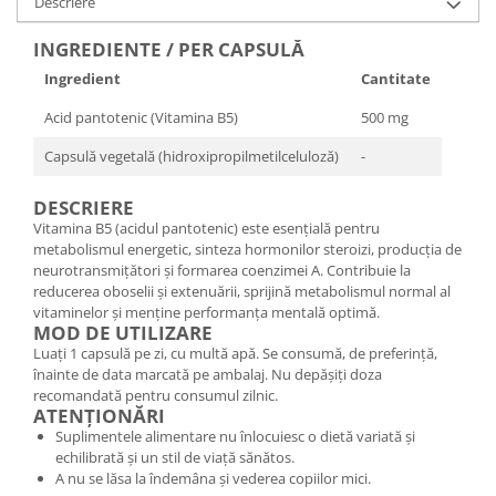
Descriere
INGREDIENTE / PER CAPSULĂ
Ingredient
Cantitate
Acid pantotenic (Vitamina B5)
500 mg
Capsulă vegetală (hidroxipropilmetilceluloză)
-
DESCRIERE
Vitamina B5 (acidul pantotenic) este esențială pentru
metabolismul energetic, sinteza hormonilor steroizi, producția de
neurotransmițători și formarea coenzimei A. Contribuie la
reducerea oboselii și extenuării, sprijină metabolismul normal al
vitaminelor și menține performanța mentală optimă.
MOD DE UTILIZARE
Luați 1 capsulă pe zi, cu multă apă. Se consumă, de preferință,
înainte de data marcată pe ambalaj. Nu depășiți doza
recomandată pentru consumul zilnic.
ATENȚIONĂRI
Suplimentele alimentare nu înlocuiesc o dietă variată și
echilibrată și un stil de viață sănătos.
A nu se lăsa la îndemâna și vederea copiilor mici.