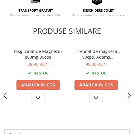
Sistemul circulator
TRANSPORT GRATUIT
DESCHIDERE COLET
Sistemul muscular
Pentru comenzi mai mari de 200 lei
Verifici continutul coletului la livrare
Sistemul nervos
PRODUSE SIMILARE
Sistemul osos
Somn
Bisglicinat de Magneziu
L-Treonat de magneziu,
B
Stres
800mg 30cps
90cps, Adams
Tiroida
Supplements
38,90 RON
99,00 RON
Tulburari hormonale
IN STOC
IN STOC
Urinare
ADAUGA IN COS
ADAUGA IN COS