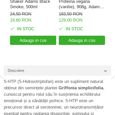
Shaker Adams Black
Proteina vegana
Rho
Smoke, 500ml
(vanilie), 908g, Adams
150
Supplements
Sup
24,50 RON
183,50 RON
89,
19,60 RON
129,00 RON
IN STOC
IN STOC
Adauga in cos
Adauga in cos
Descriere
5-HTP (5-Hidroxitriptofan) este un supliment natural
obținut din semințele plantei
Griffonia simplicifolia
,
cunoscut pentru rolul său în susținerea echilibrului
emoțional și a sănătății psihice. 5-HTP este un
precursor direct al serotoninei, un neurotransmițător
esențial pentru reglarea dispoziției, somnului și