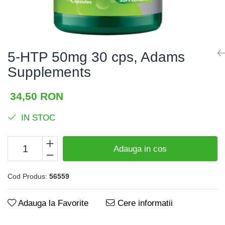
Digestie
BCAA
Digestie usoara
L-Arginina
Fertilitate
Altele
5-HTP 50mg 30 cps, Adams
Gripa si raceala
Accesorii
Supplements
Hepato-biliare
Shakere
Flacoane
Imunitate
34,50 RON
Genti de sport
Memorie
IN STOC
Batoane Proteice
Menopauza
Alte batoane
Migrene
Adauga in cos
Par, piele si unghii
Cod Produs:
56559
Potenta
Probleme articulare
Adauga la Favorite
Cere informatii
Prostata