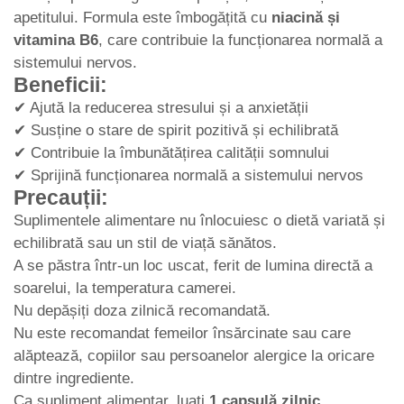
apetitului. Formula este îmbogățită cu
niacină și
vitamina B6
, care contribuie la funcționarea normală a
sistemului nervos.
Beneficii:
✔ Ajută la reducerea stresului și a anxietății
✔ Susține o stare de spirit pozitivă și echilibrată
✔ Contribuie la îmbunătățirea calității somnului
✔ Sprijină funcționarea normală a sistemului nervos
Precauții:
Suplimentele alimentare nu înlocuiesc o dietă variată și
echilibrată sau un stil de viață sănătos.
A se păstra într-un loc uscat, ferit de lumina directă a
soarelui, la temperatura camerei.
Nu depășiți doza zilnică recomandată.
Nu este recomandat femeilor însărcinate sau care
alăptează, copiilor sau persoanelor alergice la oricare
dintre ingrediente.
Ca supliment alimentar, luați
1 capsulă zilnic
,