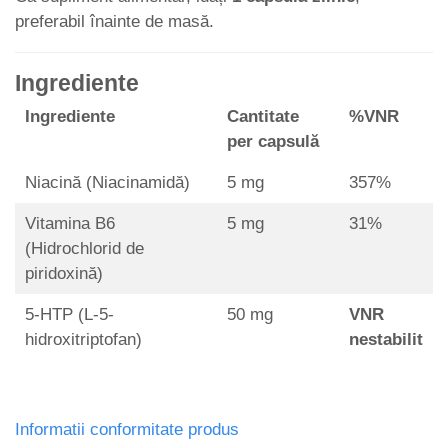
preferabil înainte de masă.
Ingrediente
Ingrediente
Cantitate
%VNR
per capsulă
Niacină (Niacinamidă)
5 mg
357%
Vitamina B6
5 mg
31%
(Hidrochlorid de
piridoxină)
5-HTP (L-5-
50 mg
VNR
hidroxitriptofan)
nestabilit
Informatii conformitate produs