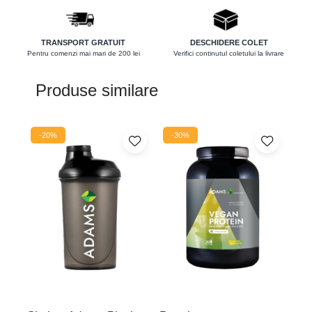
Protector hepatic
Renale
TRANSPORT GRATUIT
DESCHIDERE COLET
Pentru comenzi mai mari de 200 lei
Verifici continutul coletului la livrare
Sanatatea ochilor
Sistemul circulator
Produse similare
Sistemul muscular
Sistemul nervos
-20%
-30%
Sistemul osos
Somn
Stres
Tiroida
Tulburari hormonale
Urinare