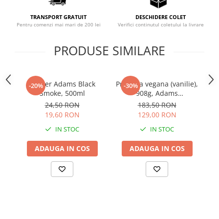
Sistemul circulator
TRANSPORT GRATUIT
DESCHIDERE COLET
Sistemul muscular
Pentru comenzi mai mari de 200 lei
Verifici continutul coletului la livrare
Sistemul nervos
PRODUSE SIMILARE
Sistemul osos
Somn
Shaker Adams Black
Proteina vegana (vanilie),
Rh
Stres
-20%
-30%
Smoke, 500ml
908g, Adams
Tiroida
Supplements
24,50 RON
183,50 RON
Tulburari hormonale
19,60 RON
129,00 RON
IN STOC
IN STOC
Urinare
ADAUGA IN COS
ADAUGA IN COS