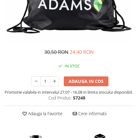
Digestie usoara
Altele
Fertilitate
Accesorii
Gripa si raceala
Shakere
Hepato-biliare
Flacoane
Genti de sport
Imunitate
Batoane Proteice
Memorie
30,50 RON
24,40 RON
Alte batoane
Menopauza
IN STOC
Migrene
Par, piele si unghii
ADAUGA IN COS
Potenta
Promotie valabila in intervalul 27.07 - 16.08 in limita stocului disponibil.
Probleme articulare
Cod Produs:
57248
Prostata
Adauga la Favorite
Cere informatii
Protector hepatic
Renale
Sanatatea ochilor