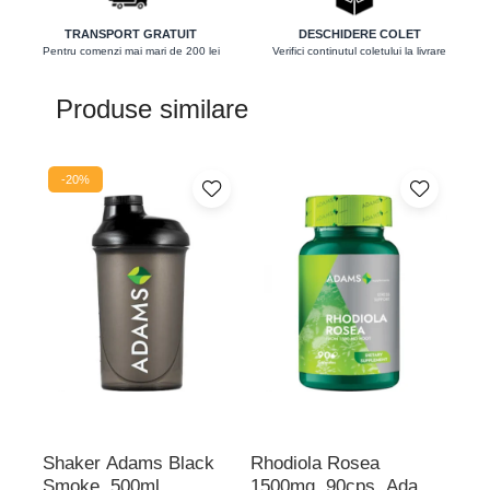
Protector hepatic
TRANSPORT GRATUIT
DESCHIDERE COLET
Pentru comenzi mai mari de 200 lei
Verifici continutul coletului la livrare
Renale
Sanatatea ochilor
Produse similare
Sistemul circulator
Sistemul muscular
-20%
-
Sistemul nervos
Sistemul osos
Somn
Stres
Tiroida
Tulburari hormonale
Urinare
Shaker Adams Black
Rhodiola Rosea
Pro
Smoke, 500ml
1500mg, 90cps, Adams
(va