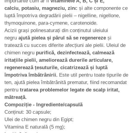
importante cum ar fi
vitaminele A, B, C și E,
calciu,
potasiu, magneziu, zin
c și alte componente ce
luptă împotriva degradării pielii – nigelline, nigellone,
thymoquinone, para-cymene, carotenoide.
Acizii grași polinesaturați din conținutul uleiului
negru
ajută pielea și părul să se regenereze
și
tratează cu succes diferite afecțiuni ale pielii. Uleiul de
chimen negru
purifică, dezinfectează, calmează
iritațiile pielii, ameliorează durerile articulare,
regenerează țesuturile, cicatrizează și luptă
împotriva îmbătrânirii.
Este util pentru toate tipurile de
ten, ajută pielea îmbătrânită prematur, fiind recomandat
pentru
tratarea problemelor legate de scalp iritat,
mătreață.
Compoziție - Ingrediente/capsulă
Conținut: 30 capsule;
Ulei de chimen negru din Egipt;
Vitamina E naturală (5 mg);