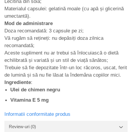
Lecitină din soia;
Materialul capsulei: gelatină moale (cu apă și glicerină
umectantă).
Mod de administrare
Doza recomandată: 3 capsule pe zi;
Vă rugăm să rețineți: nu depăsiți doza zilnica
recomandată;
Aceste supliment nu ar trebui să înlocuiască o dietă
echilibrată și variată și un stil de viață sănătos;
Trebuie să fie depozitate într-un loc răcoros, uscat, ferit
de lumină și să nu fie lăsat la îndemâna copiilor mici.
Ingrediente
:
Ulei de chimen negru
Vitamina E 5 mg
Informatii conformitate produs
Review-uri
(0)