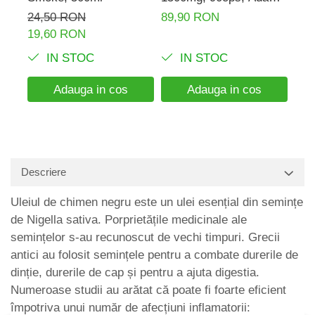
Supplements
Sup
24,50 RON
89,90 RON
183
19,60 RON
129
IN STOC
IN STOC
Adauga in cos
Adauga in cos
Descriere
Uleiul de chimen negru este un ulei esențial din semințe
de Nigella sativa. Porprietățile medicinale ale
semințelor s-au recunoscut de vechi timpuri. Grecii
antici au folosit semințele pentru a combate durerile de
dinție, durerile de cap și pentru a ajuta digestia.
Numeroase studii au arătat că poate fi foarte eficient
împotriva unui număr de afecțiuni inflamatorii: