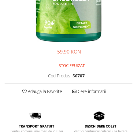
Digestie usoara
Altele
Fertilitate
Accesorii
Gripa si raceala
Shakere
Hepato-biliare
Flacoane
Genti de sport
Imunitate
Batoane Proteice
Memorie
59,90 RON
Alte batoane
Menopauza
STOC EPUIZAT
Migrene
Cod Produs:
56707
Par, piele si unghii
Potenta
Adauga la Favorite
Cere informatii
Probleme articulare
Prostata
Protector hepatic
Renale
TRANSPORT GRATUIT
DESCHIDERE COLET
Pentru comenzi mai mari de 200 lei
Verifici continutul coletului la livrare
Sanatatea ochilor