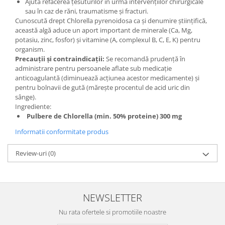
Ajută refacerea țesuturilor în urma intervențiilor chirurgicale
sau în caz de răni, traumatisme și fracturi.
Cunoscută drept Chlorella pyrenoidosa ca și denumire științifică,
această algă aduce un aport important de minerale (Ca, Mg,
potasiu, zinc, fosfor) și vitamine (A, complexul B, C, E, K) pentru
organism.
Precauț
ii ș
i contraindicaț
ii:
Se recomandă prudență în
administrare pentru persoanele aflate sub medicație
anticoagulantă (diminuează acțiunea acestor medicamente) și
pentru bolnavii de gută (mărește procentul de acid uric din
sânge).
Ingrediente:
Pulbere de Chlorella (min. 50% proteine) 300 mg
Informatii conformitate produs
Review-uri
(0)
NEWSLETTER
Nu rata ofertele si promotiile noastre