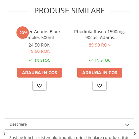
Sistemul circulator
PRODUSE SIMILARE
Sistemul muscular
Sistemul nervos
Shaker Adams Black
Rhodiola Rosea 1500mg,
Pr
-20%
Sistemul osos
Smoke, 500ml
90cps, Adams
Supplements
Somn
24,50 RON
89,90 RON
19,60 RON
Stres
IN STOC
IN STOC
Tiroida
ADAUGA IN COS
ADAUGA IN COS
Tulburari hormonale
Urinare
Descriere
Susține funcțiile sistemului imunitar prin stimularea producerii de