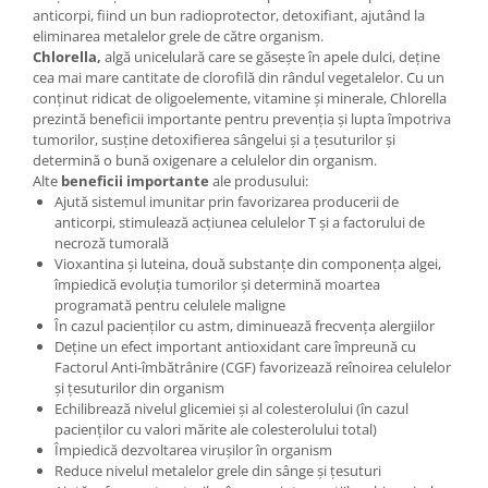
anticorpi, fiind un bun radioprotector, detoxifiant, ajutând la
eliminarea metalelor grele de către organism.
Chlorella,
algă unicelulară care se găsește în apele dulci, deține
cea mai mare cantitate de clorofilă din rândul vegetalelor. Cu un
conținut ridicat de oligoelemente, vitamine și minerale, Chlorella
prezintă beneficii importante pentru prevenția și lupta împotriva
tumorilor, susține detoxifierea sângelui și a țesuturilor și
determină o bună oxigenare a celulelor din organism.
Alte
beneficii importante
ale produsului:
Ajută sistemul imunitar prin favorizarea producerii de
anticorpi, stimulează acțiunea celulelor T și a factorului de
necroză tumorală
Vioxantina și luteina, două substanțe din componența algei,
împiedică evoluția tumorilor și determină moartea
programată pentru celulele maligne
În cazul pacienților cu astm, diminuează frecvența alergiilor
Deține un efect important antioxidant care împreună cu
Factorul Anti-îmbătrânire (CGF) favorizează reînoirea celulelor
și țesuturilor din organism
Echilibrează nivelul glicemiei și al colesterolului (în cazul
pacienților cu valori mărite ale colesterolului total)
Împiedică dezvoltarea virușilor în organism
Reduce nivelul metalelor grele din sânge și țesuturi