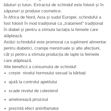
băuturi și tutun. Extractul de schinduf este folosit și în
săpunuri și produse cosmetice.
În Africa de Nord, Asia și sudul Europei, schinduful a
fost folosit în mod tradițional ca „tratament” tradițional
în diabet și pentru a stimula lactația la femeile care
alăptează.
Astăzi schinduful este promovat ca supliment alimentar
pentru diabetici, crampe menstruale și alte afecțiuni,
cât și pentru a stimula producția de lapte la feimeile
care alăptează.
Alte beneficii a consumului de schinduf:
crește nivelul hormoului sexual la bărbați
ajută la controlul apetitului
scade nivelul de colesterol
ameliorează pirozisul
prezintă efect aniinflamator