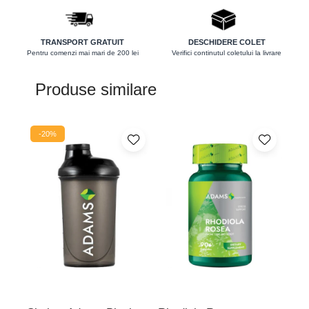
Protector hepatic
Renale
TRANSPORT GRATUIT
DESCHIDERE COLET
Pentru comenzi mai mari de 200 lei
Verifici continutul coletului la livrare
Sanatatea ochilor
Sistemul circulator
Produse similare
Sistemul muscular
Sistemul nervos
-20%
-
Sistemul osos
Somn
Stres
Tiroida
Tulburari hormonale
Urinare