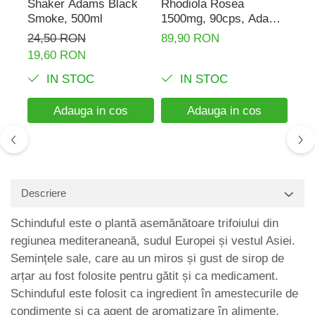
Shaker Adams Black
Rhodiola Rosea
Pro
Smoke, 500ml
1500mg, 90cps, Adams
(va
Supplements
Sup
24,50 RON
89,90 RON
183
19,60 RON
129
IN STOC
IN STOC
Adauga in cos
Adauga in cos
Descriere
Schinduful este o plantă asemănătoare trifoiului din
regiunea mediteraneană, sudul Europei și vestul Asiei.
Semințele sale, care au un miros și gust de sirop de
arțar au fost folosite pentru gătit și ca medicament.
Schinduful este folosit ca ingredient în amestecurile de
condimente și ca agent de aromatizare în alimente,