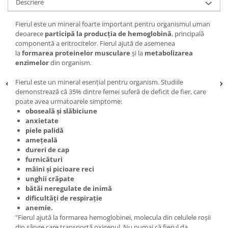
Descriere
Fierul este un mineral foarte important pentru organismul uman
deoarece
participă la producția de hemoglobină
, principală
componentă a eritrocitelor. Fierul ajută de asemenea
la
formarea proteinelor musculare
și la
metabolizarea
enzimelor
din organism.
Fierul este un mineral esențial pentru organism. Studiile
demonstrează că 35% dintre femei suferă de deficit de fier, care
poate avea urmatoarele simptome:
oboseală și slăbiciune
anxietate
piele palidă
amețeală
dureri de cap
furnicături
mâini și picioare reci
unghii crăpate
bătăi neregulate de inimă
dificultăți de respirație
anemie.
"Fierul ajută la formarea hemoglobinei, molecula din celulele roșii
din sânge care transportă oxigenul. Nu numai că fierul da