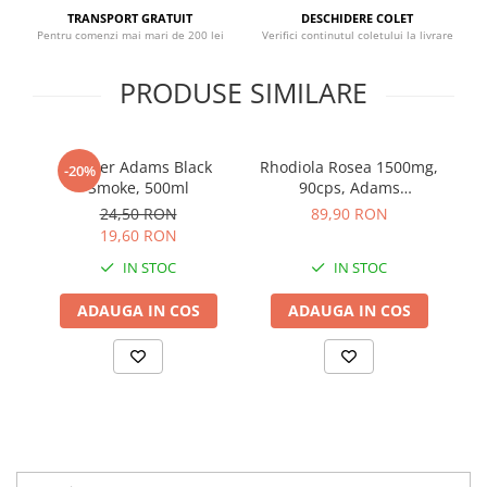
Sistemul circulator
TRANSPORT GRATUIT
DESCHIDERE COLET
Pentru comenzi mai mari de 200 lei
Verifici continutul coletului la livrare
Sistemul muscular
PRODUSE SIMILARE
Sistemul nervos
Sistemul osos
Somn
Shaker Adams Black
Rhodiola Rosea 1500mg,
Pr
-20%
Stres
Smoke, 500ml
90cps, Adams
Supplements
24,50 RON
89,90 RON
Tiroida
19,60 RON
Tulburari hormonale
IN STOC
IN STOC
Urinare
ADAUGA IN COS
ADAUGA IN COS