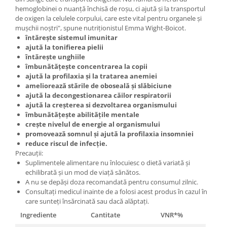
hemoglobinei o nuanță închisă de roșu, ci ajută și la transportul
de oxigen la celulele corpului, care este vital pentru organele și
mușchii noștri", spune nutriționistul Emma Wight-Boicot.
întărește sistemul imunitar
ajută la tonifierea pielii
întărește unghiile
îmbunătățește concentrarea la copii
ajută la profilaxia și la tratarea anemiei
ameliorează stările de oboseală și slăbiciune
ajută la decongestionarea căilor respiratorii
ajută la creșterea si dezvoltarea organismului
îmbunătățește abilitățile mentale
crește nivelul de energie al organismului
promovează somnul și ajută la profilaxia insomniei
reduce riscul de infecție.
Precauții:
Suplimentele alimentare nu înlocuiesc o dietă variată și
echilibrată și un mod de viață sănătos.
A nu se depăși doza recomandată pentru consumul zilnic.
Consultați medicul inainte de a folosi acest produs în cazul în
care sunteți însărcinată sau dacă alăptați.
Ingrediente
Cantitate
VNR*%