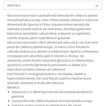
Descriere
Glucomannanul este o polizaharidă derivată din rădăcina plantei
Amorphophallus konjac. Este o fibră solubilă utilizată în industria
alimentară din Japonia și China. Aceasta induce senzația de
sațietate și poate reduce, de asemenea, absorbția grăsimilor.
Datorită proprietăților sale pozitive, a devenit un supliment
nutritiv popular pentru pierderea în greutate.
Glucomannanul este o fibră alimentară obținută în cea mai mare
parte din rădăcina plantei konjac. În trecut a fost folosită în
culturile asiatice ca și aliment și medicament. Ajută la combaterea
constipație prin absorbția apei în intestin și stomac. De
asemenea, poate încetini absorbția glucozei și a colesterolului,
ajutând la controlul glicemiei la persoanele cu diabet și la
reducând totodată nivelului de colesterol.
Este folosită în mod general pentru constipație, diabet și
hipercolesterolemie. Dar este folosit și pentru hipertensiune
arterială, obezitate și multe alte afecțiuni.
Beneficii:
împreună cu o dietă hipocalorică, favorizează pierderea în
greutate
conține fibre din rădăcină plantei Amorphophallus konjac
menține nivelul normal al colesterolului din sânge