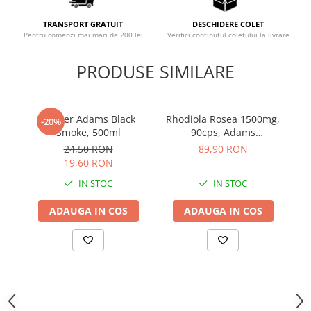
Sistemul circulator
TRANSPORT GRATUIT
DESCHIDERE COLET
Sistemul muscular
Pentru comenzi mai mari de 200 lei
Verifici continutul coletului la livrare
Sistemul nervos
PRODUSE SIMILARE
Sistemul osos
Somn
Shaker Adams Black
Rhodiola Rosea 1500mg,
Pr
Stres
-20%
Smoke, 500ml
90cps, Adams
Tiroida
Supplements
24,50 RON
89,90 RON
Tulburari hormonale
19,60 RON
IN STOC
IN STOC
Urinare
ADAUGA IN COS
ADAUGA IN COS