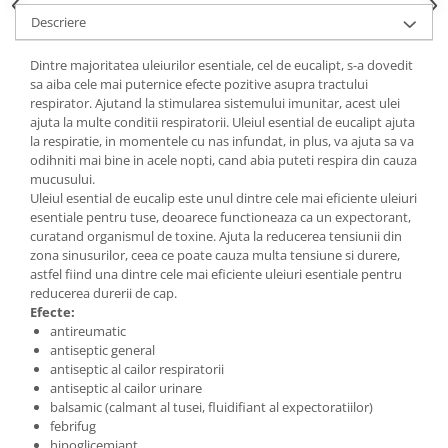
Descriere
Dintre majoritatea uleiurilor esentiale, cel de eucalipt, s-a dovedit
sa aiba cele mai puternice efecte pozitive asupra tractului
respirator. Ajutand la stimularea sistemului imunitar, acest ulei
ajuta la multe conditii respiratorii. Uleiul esential de eucalipt ajuta
la respiratie, in momentele cu nas infundat, in plus, va ajuta sa va
odihniti mai bine in acele nopti, cand abia puteti respira din cauza
mucusului.
Uleiul esential de eucalip este unul dintre cele mai eficiente uleiuri
esentiale pentru tuse, deoarece functioneaza ca un expectorant,
curatand organismul de toxine. Ajuta la reducerea tensiunii din
zona sinusurilor, ceea ce poate cauza multa tensiune si durere,
astfel fiind una dintre cele mai eficiente uleiuri esentiale pentru
reducerea durerii de cap.
Efecte:
antireumatic
antiseptic general
antiseptic al cailor respiratorii
antiseptic al cailor urinare
balsamic (calmant al tusei, fluidifiant al expectoratiilor)
febrifug
hipoglicemiant