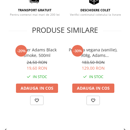
Sistemul circulator
TRANSPORT GRATUIT
DESCHIDERE COLET
Sistemul muscular
Pentru comenzi mai mari de 200 lei
Verifici continutul coletului la livrare
Sistemul nervos
PRODUSE SIMILARE
Sistemul osos
Somn
Shaker Adams Black
Proteina vegana (vanilie),
Rh
Stres
-20%
-30%
Smoke, 500ml
908g, Adams
Tiroida
Supplements
24,50 RON
183,50 RON
Tulburari hormonale
19,60 RON
129,00 RON
IN STOC
IN STOC
Urinare
ADAUGA IN COS
ADAUGA IN COS