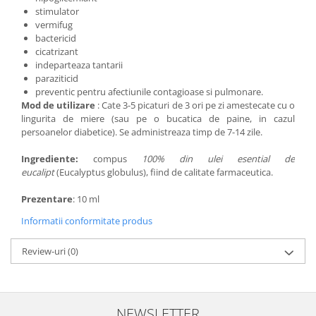
stimulator
vermifug
bactericid
cicatrizant
indeparteaza tantarii
paraziticid
preventic pentru afectiunile contagioase si pulmonare.
Mod de utilizare
: Cate 3-5 picaturi de 3 ori pe zi amestecate cu o
lingurita de miere (sau pe o bucatica de paine, in cazul
persoanelor diabetice). Se administreaza timp de 7-14 zile.
Ingrediente:
compus
100% din ulei esential de
eucalipt
(Eucalyptus globulus), fiind de calitate farmaceutica.
Prezentare
: 10 ml
Informatii conformitate produs
Review-uri
(0)
NEWSLETTER