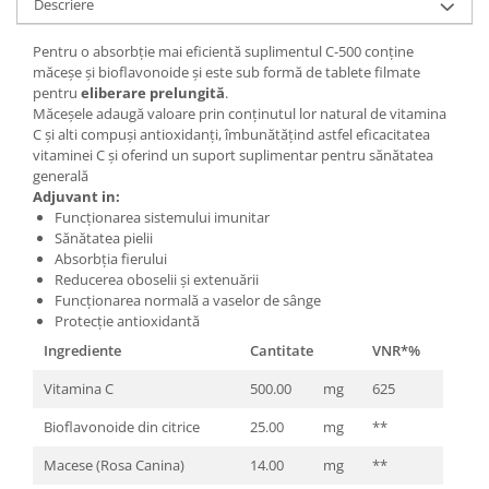
Descriere
Pentru o absorbție mai eficientă suplimentul C-500 conține
măceșe și bioflavonoide și este sub formă de tablete filmate
pentru
eliberare prelungită
.
Măceșele adaugă valoare prin conținutul lor natural de vitamina
C și alti compuși antioxidanți, îmbunătățind astfel eficacitatea
vitaminei C și oferind un suport suplimentar pentru sănătatea
generală
Adjuvant in:
Funcționarea sistemului imunitar
Sănătatea pielii
Absorbția fierului
Reducerea oboselii și extenuării
Funcționarea normală a vaselor de sânge
Protecție antioxidantă
Ingrediente
Cantitate
VNR*%
Vitamina C
500.00
mg
625
Bioflavonoide din citrice
25.00
mg
**
Macese (Rosa Canina)
14.00
mg
**