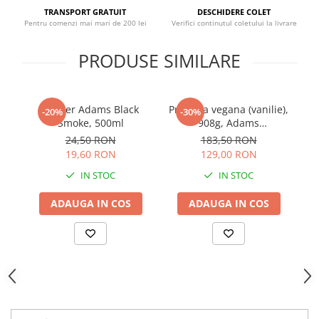
Sistemul circulator
TRANSPORT GRATUIT
DESCHIDERE COLET
Pentru comenzi mai mari de 200 lei
Verifici continutul coletului la livrare
Sistemul muscular
PRODUSE SIMILARE
Sistemul nervos
Sistemul osos
Somn
Shaker Adams Black
Proteina vegana (vanilie),
Rh
-20%
-30%
Stres
Smoke, 500ml
908g, Adams
Supplements
24,50 RON
183,50 RON
Tiroida
19,60 RON
129,00 RON
Tulburari hormonale
IN STOC
IN STOC
Urinare
ADAUGA IN COS
ADAUGA IN COS