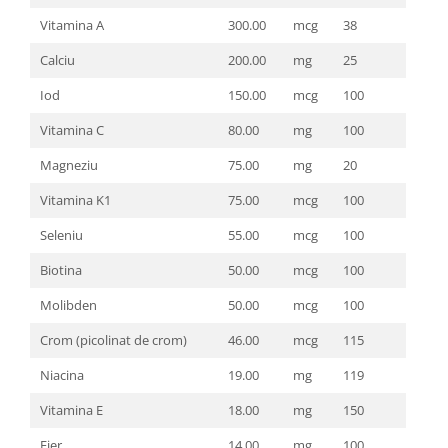
Vitamina A
300.00
mcg
38
Calciu
200.00
mg
25
Iod
150.00
mcg
100
Vitamina C
80.00
mg
100
Magneziu
75.00
mg
20
Vitamina K1
75.00
mcg
100
Seleniu
55.00
mcg
100
Biotina
50.00
mcg
100
Molibden
50.00
mcg
100
Crom (picolinat de crom)
46.00
mcg
115
Niacina
19.00
mg
119
Vitamina E
18.00
mg
150
Fier
14.00
mg
100