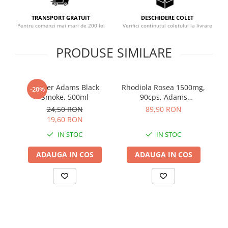
Sistemul circulator
TRANSPORT GRATUIT
DESCHIDERE COLET
Sistemul muscular
Pentru comenzi mai mari de 200 lei
Verifici continutul coletului la livrare
Sistemul nervos
PRODUSE SIMILARE
Sistemul osos
Somn
Shaker Adams Black
Rhodiola Rosea 1500mg,
Pr
Stres
-20%
Smoke, 500ml
90cps, Adams
Tiroida
Supplements
24,50 RON
89,90 RON
Tulburari hormonale
19,60 RON
IN STOC
IN STOC
Urinare
ADAUGA IN COS
ADAUGA IN COS