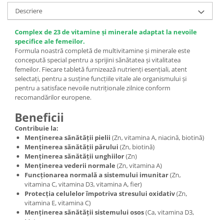
Descriere
Complex de 23 de vitamine și minerale adaptat la nevoile
specifice ale femeilor.
Formula noastră completă de multivitamine și minerale este
concepută special pentru a sprijini sănătatea și vitalitatea
femeilor. Fiecare tabletă furnizează nutrienți esențiali, atent
selectați, pentru a susține funcțiile vitale ale organismului și
pentru a satisface nevoile nutriționale zilnice conform
recomandărilor europene.
Beneficii
Contribuie la:
Menținerea sănătății pielii
(Zn, vitamina A, niacină, biotină)
Menținerea sănătății părului
(Zn, biotină)
Menținerea sănătății unghiilor
(Zn)
Menținerea vederii normale
(Zn, vitamina A)
Funcționarea normală a sistemului imunitar
(Zn,
vitamina C, vitamina D3, vitamina A, fier)
Protecția celulelor împotriva stresului oxidativ
(Zn,
vitamina E, vitamina C)
Menținerea sănătății sistemului osos
(Ca, vitamina D3,