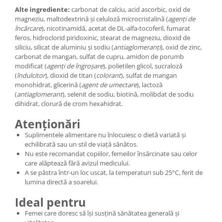
Alte ingrediente:
carbonat de calciu, acid ascorbic, oxid de
magneziu, maltodextrină și celuloză microcristalină (
agenți de
încărcare
), nicotinamidă, acetat de DL-alfa-tocoferil, fumarat
feros, hidroclorid piridoxinic, stearat de magneziu, dioxid de
siliciu, silicat de aluminiu și sodiu (
antiaglomeranți
), oxid de zinc,
carbonat de mangan, sulfat de cupru, amidon de porumb
modificat (
agenți de îngroșare
), polietilen glicol, sucraloză
(
îndulcitor
), dioxid de titan (
colorant
), sulfat de mangan
monohidrat, glicerină (
agent de umectare
), lactoză
(
antiaglomerant
), selenit de sodiu, biotină, molibdat de sodiu
dihidrat, clorură de crom hexahidrat.
Atenționări
Suplimentele alimentare nu înlocuiesc o dietă variată și
echilibrată sau un stil de viață sănătos.
Nu este recomandat copiilor, femeilor însărcinate sau celor
care alăptează fără avizul medicului.
A se păstra într-un loc uscat, la temperaturi sub 25°C, ferit de
lumina directă a soarelui.
Ideal pentru
Femei care doresc să își susțină sănătatea generală și