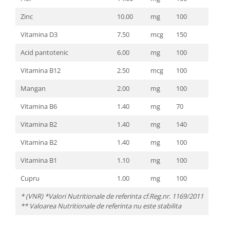
Zinc
10.00
mg
100
Vitamina D3
7.50
mcg
150
Acid pantotenic
6.00
mg
100
Vitamina B12
2.50
mcg
100
Mangan
2.00
mg
100
Vitamina B6
1.40
mg
70
Vitamina B2
1.40
mg
140
Vitamina B2
1.40
mg
100
Vitamina B1
1.10
mg
100
Cupru
1.00
mg
100
* (VNR) *Valori Nutritionale de referinta cf.Reg.nr. 1169/2011
** Valoarea Nutritionale de referinta nu este stabilita