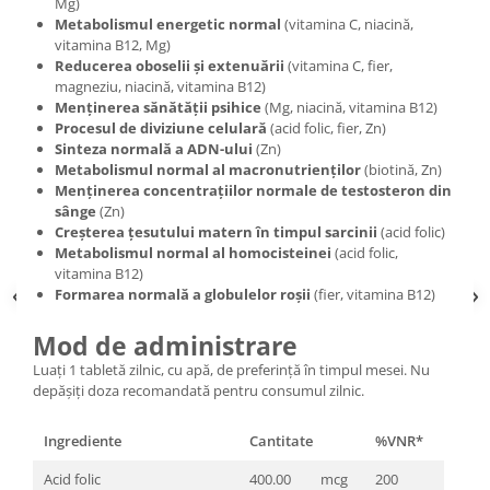
Mg)
Metabolismul energetic normal
(vitamina C, niacină,
vitamina B12, Mg)
Reducerea oboselii și extenuării
(vitamina C, fier,
magneziu, niacină, vitamina B12)
Menținerea sănătății psihice
(Mg, niacină, vitamina B12)
Procesul de diviziune celulară
(acid folic, fier, Zn)
Sin­teza normală a ADN-ului
(Zn)
Metabolismul normal al macronutrienților
(biotină, Zn)
Menținerea concentrațiilor normale de testosteron din
sânge
(Zn)
Creșterea țesutului matern în timpul sarcinii
(acid folic)
Metabolismul normal al homocisteinei
(acid folic,
vitamina B12)
Formarea normală a globulelor roșii
(fier, vitamina B12)
Mod de administrare
Luați 1 tabletă zilnic, cu apă, de preferință în timpul mesei. Nu
depășiți doza recomandată pentru consumul zilnic.
Ingrediente
Cantitate
%VNR*
Acid folic
400.00
mcg
200