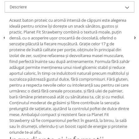
Descriere
Aceast baton proteic cu aromă intensă de căpșuni este alegerea
ideală pentru oricine își dorește un snack sănătos, gustos și
practic. Planet Fit Strawberry combină o textură moale, puțin
densă, cu o acoperire ușor crocantă de ciocolată, oferind o
senzație plăcută la fiecare mușcătură. Grație celor 17 g de
proteine de înaltă calitate per porție, obținute în principal din
izolat de zer, susține refacerea și dezvoltarea masei musculare,
fiind perfectă înainte sau după antrenamente. Formula fără zahăr
adăugat permite menținerea unui nivel glicemic stabil și reduce
aportul caloric, în timp ce indulcitorii naturali precum maltitolul și
sucraloza păstrează gustul dulce, fără compromisuri. Fără gluten,
pentru a respecta nevoile celor cu intoleranță sau pentru cei care
urmăresc o dietă fără cereale procesate, și fără ulei de palmier,
bară rămâne prietenoasă atât cu sănătatea ta, cât și cu mediul.
Conținutul moderat de grăsimi și fibre contribuie la senzația
prelungită de sațietate, ajutând la controlul poftei de dulce dintre
mese. Ambalajul compact și rezistent face ca Planet Fit
Strawberry să fie companionul perfect în geantă, la birou, la sală
sau în drumeții, oferindu-ți un boost rapid de energie și proteine
oriunde te-ai afla.