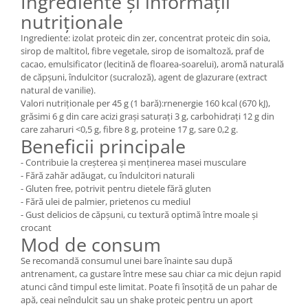
Ingrediente și informații
nutriționale
Ingrediente: izolat proteic din zer, concentrat proteic din soia,
sirop de maltitol, fibre vegetale, sirop de isomaltoză, praf de
cacao, emulsificator (lecitină de floarea-soarelui), aromă naturală
de căpșuni, îndulcitor (sucraloză), agent de glazurare (extract
natural de vanilie).
Valori nutriționale per 45 g (1 bară):rnenergie 160 kcal (670 kJ),
grăsimi 6 g din care acizi grași saturați 3 g, carbohidrați 12 g din
care zaharuri <0,5 g, fibre 8 g, proteine 17 g, sare 0,2 g.
Beneficii principale
- Contribuie la creșterea și menținerea masei musculare
- Fără zahăr adăugat, cu îndulcitori naturali
- Gluten free, potrivit pentru dietele fără gluten
- Fără ulei de palmier, prietenos cu mediul
- Gust delicios de căpșuni, cu textură optimă între moale și
crocant
Mod de consum
Se recomandă consumul unei bare înainte sau după
antrenament, ca gustare între mese sau chiar ca mic dejun rapid
atunci când timpul este limitat. Poate fi însoțită de un pahar de
apă, ceai neîndulcit sau un shake proteic pentru un aport