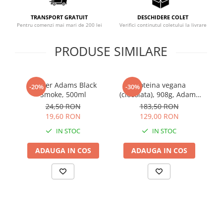
Sistemul circulator
TRANSPORT GRATUIT
DESCHIDERE COLET
Sistemul muscular
Pentru comenzi mai mari de 200 lei
Verifici continutul coletului la livrare
Sistemul nervos
PRODUSE SIMILARE
Sistemul osos
Somn
Shaker Adams Black
Proteina vegana
P
Stres
-20%
-30%
Smoke, 500ml
(ciocolata), 908g, Adams
Tiroida
Supplements
mu
24,50 RON
183,50 RON
Tulburari hormonale
19,60 RON
129,00 RON
IN STOC
IN STOC
Urinare
ADAUGA IN COS
ADAUGA IN COS