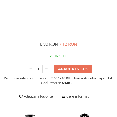
Digestie usoara
Altele
Fertilitate
Accesorii
Gripa si raceala
Shakere
Hepato-biliare
Flacoane
Genti de sport
Imunitate
Batoane Proteice
Memorie
8,90 RON
7,12 RON
Alte batoane
Menopauza
IN STOC
Migrene
Par, piele si unghii
ADAUGA IN COS
Potenta
Promotie valabila in intervalul 27.07 - 16.08 in limita stocului disponibil.
Probleme articulare
Cod Produs:
63405
Prostata
Adauga la Favorite
Cere informatii
Protector hepatic
Renale
Sanatatea ochilor