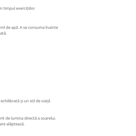
n timpul exercițiilor
0 ml de apă. A se consuma înainte
ată.
chilibrată și un stil de viață
rit de lumina directă a soarelui.
are alăptează.