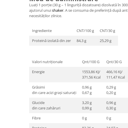
Luați 1 porție (30 g – 1 linguriță dozatoare) dizolvată în 300
ajutorul unui
shaker
. A se consuma de preferință după a
necesităților zilnice.
Ingrediente
CNT/100 g
CNT/30 g
Proteină izolată din zer
84,3 g
25,29 g
Valori nutriționale
Qnt/100 G
Qnt/30 G
Energie
1553,86 KJ/
466,16 KJ/
371,56 Kcal
111,47 Kcal
Grăsimi
0,96 g
0,29 g
din care acizi grași saturați
0,67 g
0,20 g
Glucide
3,20 g
0,96 g
din care zahăruri
0,99 g
0,30 g
Fibre
0 g
0 g