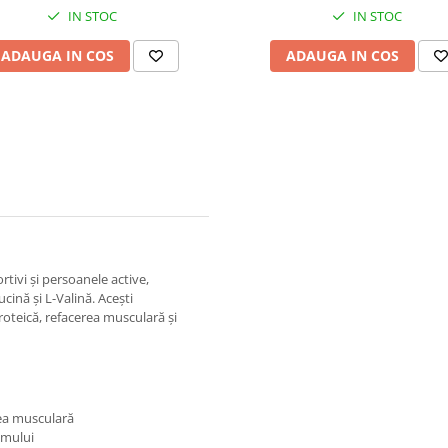
IN STOC
IN STOC
ADAUGA IN COS
ADAUGA IN COS
tivi și persoanele active,
cină și L-Valină. Acești
roteică, refacerea musculară și
rea musculară
smului