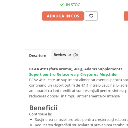
IN STOC
ADAUGA IN COS
Review-uri
(0)
Descriere
BCAA 4:1:1 (fara aroma), 400g, Adams Supplements
Suport pentru Refacerea și Creșterea Mușchilor
BCAA 4:1:1 este un supliment alimentar esențial pentru spor
conținând un raport optim de 4:1:1 între L-Leucină, L-Izoleu
aminoacizi cu lanț ramificat sunt esențiali pentru sinteza p
reducerea oboselii în timpul antrenamentelor intense.
Beneficii
Contribuie la:
Susținerea sintezei proteice pentru creșterea și reface
Reducerea degradării musculare și prevenirea cataboli