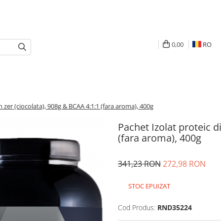
0,00
RO
n zer (ciocolata), 908g & BCAA 4:1:1 (fara aroma), 400g
Pachet Izolat proteic d
(fara aroma), 400g
341,23 RON
272,98 RON
STOC EPUIZAT
Cod Produs:
RND35224