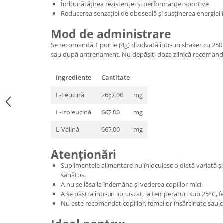
Îmbunătățirea rezistenței și performanței sportive
Reducerea senzației de oboseală și susținerea energiei î
Mod de administrare
Se recomandă 1 porție (4g) dizolvată într-un shaker cu 25
sau după antrenament. Nu depășiți doza zilnică recomand
Ingrediente
Cantitate
L-Leucină
2667.00
mg
L-Izoleucină
667.00
mg
L-Valină
667.00
mg
Atenționări
Suplimentele alimentare nu înlocuiesc o dietă variată și e
sănătos.
A nu se lăsa la îndemâna și vederea copiilor mici.
A se păstra într-un loc uscat, la temperaturi sub 25°C, fe
Nu este recomandat copiilor, femeilor însărcinate sau c