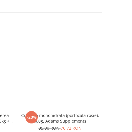
terea
Creatina monohidrata (portocala rosie),
Creatina Mo
-20%
-20%
5kg +
400g, Adams Supplements
Ada
95,90 RON
76,72 RON
49,