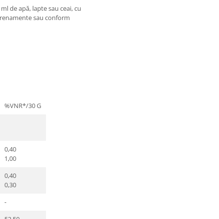
 ml de apă, lapte sau ceai, cu
ntrenamente sau conform
%VNR*/30 G
0,40
1,00
0,40
0,30
-