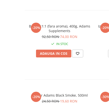
Sistemul circulator
Sistemul muscular
Sistemul nervos
BCAA 4:1:1 (fara aroma), 400g, Adams
Izolat 
Sistemul osos
-20%
-20
Supplements
Somn
92,50 RON
74,00 RON
Stres
IN STOC
Tiroida
ADAUGA IN COS
Tulburari hormonale
Urinare
Shaker Adams Black Smoke, 500ml
Prot
-20%
-30
24,50 RON
19,60 RON