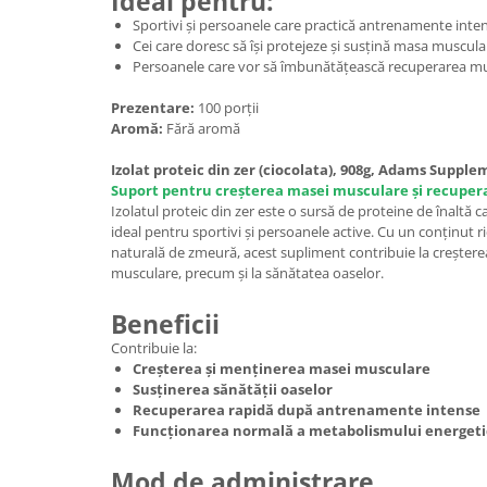
Ideal pentru:
Sportivi și persoanele care practică antrenamente intens
Cei care doresc să își protejeze și susțină masa muscula
Persoanele care vor să îmbunătățească recuperarea mu
Prezentare:
100 porții
Aromă:
Fără aromă
Izolat proteic din zer (ciocolata), 908g, Adams Suppl
Suport pentru creșterea masei musculare și recuper
Izolatul proteic din zer este o sursă de proteine de înaltă ca
ideal pentru sportivi și persoanele active. Cu un conținut r
naturală de zmeură, acest supliment contribuie la creșter
musculare, precum și la sănătatea oaselor.
Beneficii
Contribuie la:
Creșterea și menținerea masei musculare
Susținerea sănătății oaselor
Recuperarea rapidă după antrenamente intense
Funcționarea normală a metabolismului energeti
Mod de administrare