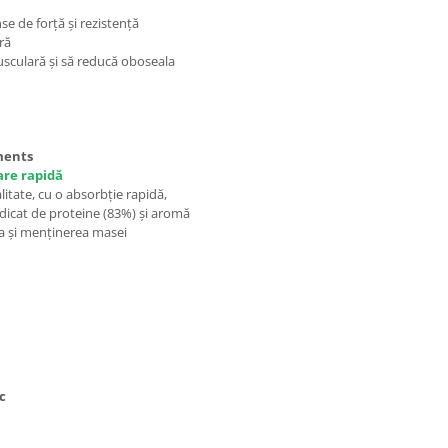
e de forță și rezistență
ră
sculară și să reducă oboseala
ements
are rapidă
litate, cu o absorbție rapidă,
idicat de proteine (83%) și aromă
ea și menținerea masei
c