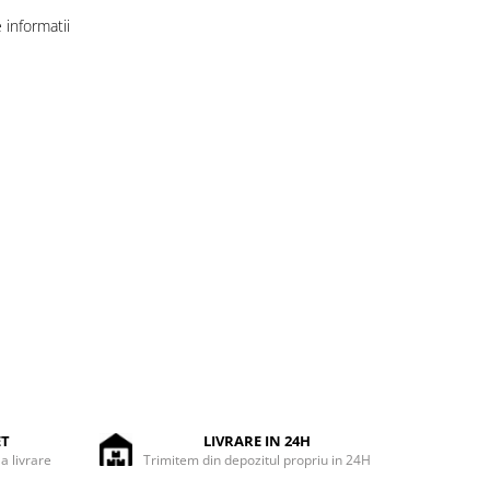
informatii
ET
LIVRARE IN 24H
la livrare
Trimitem din depozitul propriu in 24H