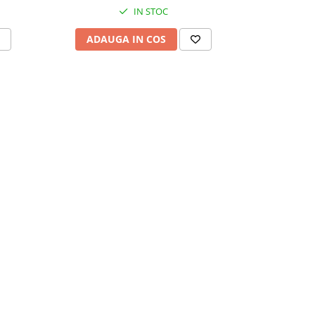
IN STOC
ADAUGA IN COS
ADAU