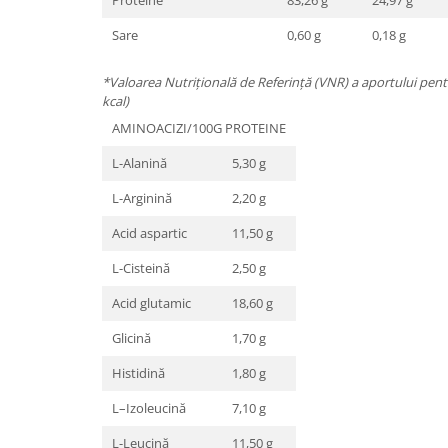
Proteine
83,26 g
24,97 g
Sare
0,60 g
0,18 g
*Valoarea Nutrițională de Referință (VNR) a aportului pen
kcal)
AMINOACIZI/100G PROTEINE
L-Alanină
5,30 g
L-Arginină
2,20 g
Acid aspartic
11,50 g
L-Cisteină
2,50 g
Acid glutamic
18,60 g
Glicină
1,70 g
Histidină
1,80 g
L–Izoleucină
7,10 g
L-Leucină
11,50 g