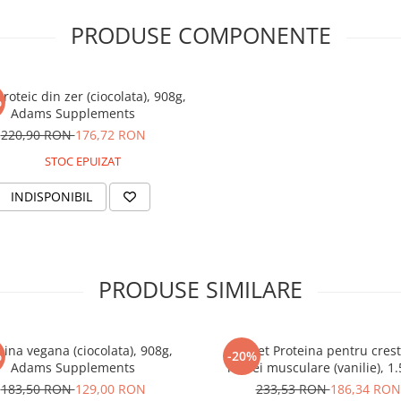
PRODUSE COMPONENTE
proteic din zer (ciocolata), 908g,
%
Adams Supplements
220,90 RON
176,72 RON
STOC EPUIZAT
INDISPONIBIL
PRODUSE SIMILARE
eina vegana (ciocolata), 908g,
Pachet Proteina pentru cres
%
-20%
Adams Supplements
masei musculare (vanilie), 1.
Creatina
183,50 RON
129,00 RON
233,53 RON
186,34 RON