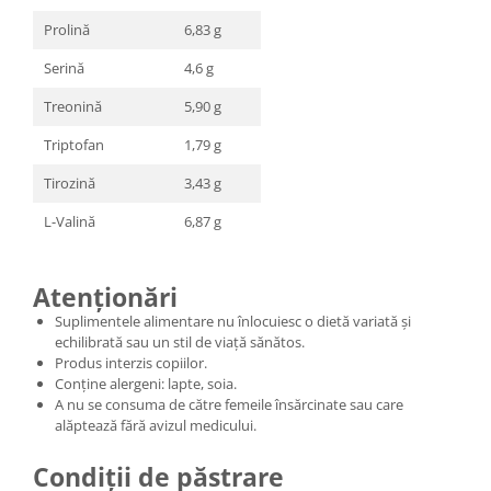
Prolină
6,83 g
Serină
4,6 g
Treonină
5,90 g
Triptofan
1,79 g
Tirozină
3,43 g
L-Valină
6,87 g
Atenționări
Suplimentele alimentare nu înlocuiesc o dietă variată și
echilibrată sau un stil de viață sănătos.
Produs interzis copiilor.
Conține alergeni: lapte, soia.
A nu se consuma de către femeile însărcinate sau care
alăptează fără avizul medicului.
Condiții de păstrare