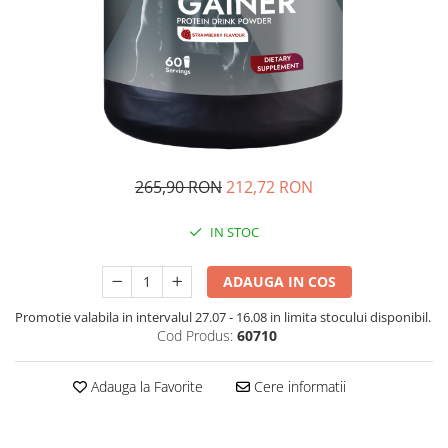
Digestie usoara
Altele
Fertilitate
Accesorii
Gripa si raceala
Shakere
Hepato-biliare
Flacoane
Genti de sport
Imunitate
Batoane Proteice
Memorie
Alte batoane
265,90 RON
212,72 RON
Menopauza
Migrene
IN STOC
Par, piele si unghii
Potenta
ADAUGA IN COS
Probleme articulare
Promotie valabila in intervalul 27.07 - 16.08 in limita stocului disponibil.
Cod Produs:
60710
Prostata
Protector hepatic
Adauga la Favorite
Cere informatii
Renale
Sanatatea ochilor