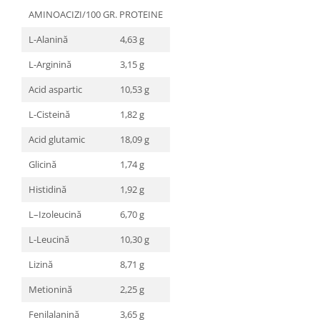
AMINOACIZI/100 GR. PROTEINE
L-Alanină
4,63 g
L-Arginină
3,15 g
Acid aspartic
10,53 g
L-Cisteină
1,82 g
Acid glutamic
18,09 g
Glicină
1,74 g
Histidină
1,92 g
L–Izoleucină
6,70 g
L-Leucină
10,30 g
Lizină
8,71 g
Metionină
2,25 g
Fenilalanină
3,65 g