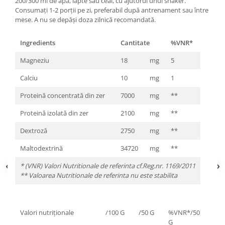
200/300 ml de apă, lapte sau ceai, cu ajutorul unui shaker.
Consumați 1-2 porții pe zi, preferabil după antrenament sau între
mese. A nu se depăși doza zilnică recomandată.
Ingredients
Cantitate
%VNR*
Magneziu
18
mg
5
Calciu
10
mg
1
Proteină concentrată din zer
7000
mg
**
Proteină izolată din zer
2100
mg
**
Dextroză
2750
mg
**
Maltodextrină
34720
mg
**
* (VNR) Valori Nutritionale de referinta cf.Reg.nr. 1169/2011
** Valoarea Nutritionale de referinta nu este stabilita
Valori nutriționale
/100 G
/50 G
%VNR*/50
G