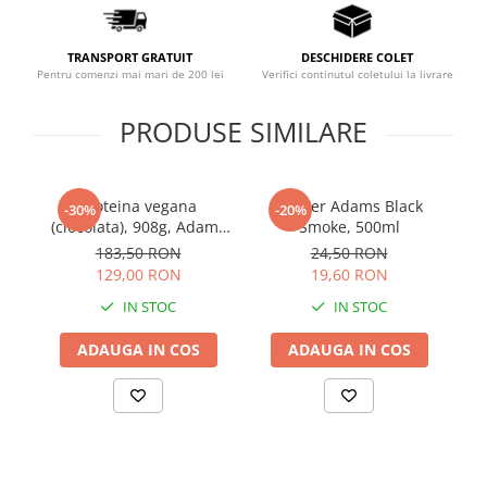
Sistemul circulator
Sistemul muscular
TRANSPORT GRATUIT
DESCHIDERE COLET
Pentru comenzi mai mari de 200 lei
Verifici continutul coletului la livrare
Sistemul nervos
Sistemul osos
PRODUSE SIMILARE
Somn
Stres
Proteina vegana
Shaker Adams Black
P
-30%
-20%
Tiroida
(ciocolata), 908g, Adams
Smoke, 500ml
Supplements
mu
183,50 RON
24,50 RON
Tulburari hormonale
129,00 RON
19,60 RON
Urinare
IN STOC
IN STOC
ADAUGA IN COS
ADAUGA IN COS