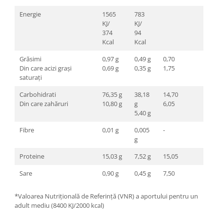
Energie
1565
783
KJ/
KJ/
374
94
Kcal
Kcal
Grăsimi
0,97 g
0,49 g
0,70
Din care acizi grași
0,69 g
0,35 g
1,75
saturați
Carbohidrati
76,35 g
38,18
14,70
Din care zahăruri
10,80 g
g
6,05
5,40 g
Fibre
0,01 g
0,005
-
g
Proteine
15,03 g
7,52 g
15,05
Sare
0,90 g
0,45 g
7,50
*Valoarea Nutrițională de Referință (VNR) a aportului pentru un
adult mediu (8400 KJ/2000 kcal)