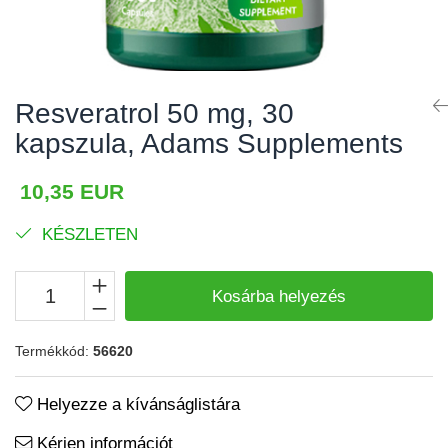
Izomgörcsök
BCAA
Izomrendszer
L-arginin
Jólét & Hosszú élet
Egyéb
Resveratrol 50 mg, 30
Keringési rendszer
Kiegészítők
kapszula, Adams Supplements
Koleszterin
Shakerek
Flakonok
Könnyű emésztés
10,35 EUR
Sporttáskák
Memória
KÉSZLETEN
Fehérjeszeletek
Menopauza
Egyéb rudak
Migrén
Kosárba helyezés
Máj- és epe
Termékkód:
56620
Májvédő
Méregtelenítés
Helyezze a kívánságlistára
Okulárok
Kérjen információt