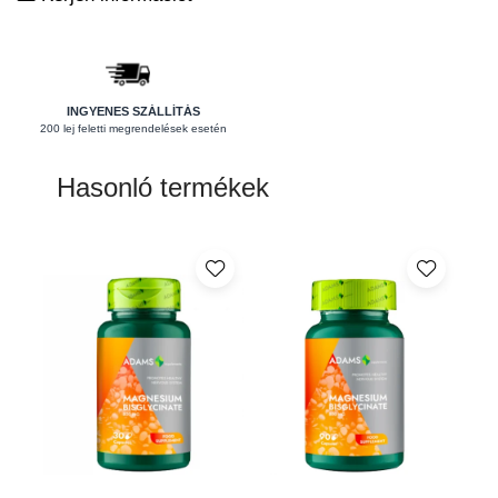
Pajzsmirigy
Pattanások
Potencia
INGYENES SZÁLLÍTÁS
200 lej feletti megrendelések esetén
Prosztata
Stressz
Hasonló termékek
Szívbetegségek
Termékenység
Vesék
Vizelés
Vérszegénység
Ízületi problémák
Öregedésgátlás, szépség