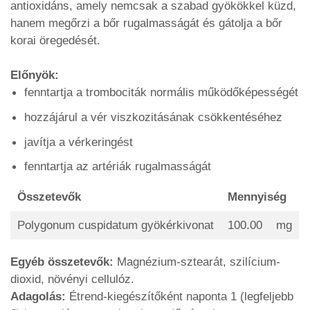
antioxidáns, amely nemcsak a szabad gyökökkel küzd,
hanem megőrzi a bőr rugalmasságát és gátolja a bőr
korai öregedését.
Előnyök:
fenntartja a trombociták normális működőképességét
hozzájárul a vér viszkozitásának csökkentéséhez
javítja a vérkeringést
fenntartja az artériák rugalmasságát
Összetevők
Mennyiség
Polygonum cuspidatum gyökérkivonat
100.00
mg
Egyéb összetevők:
Magnézium-sztearát, szilícium-
dioxid, növényi cellulóz.
Adagolás:
Étrend-kiegészítőként naponta 1 (legfeljebb