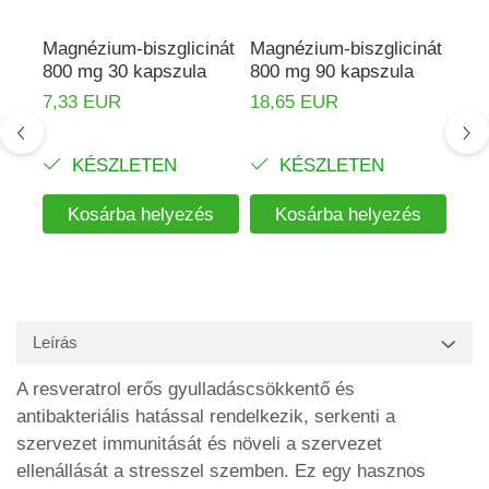
Magnézium-biszglicinát
Magnézium-biszglicinát
D3 
800 mg 30 kapszula
800 mg 90 kapszula
vit
Ada
7,33 EUR
18,65 EUR
5,2
KÉSZLETEN
KÉSZLETEN
Kosárba helyezés
Kosárba helyezés
Leírás
A resveratrol erős gyulladáscsökkentő és
antibakteriális hatással rendelkezik, serkenti a
szervezet immunitását és növeli a szervezet
ellenállását a stresszel szemben. Ez egy hasznos