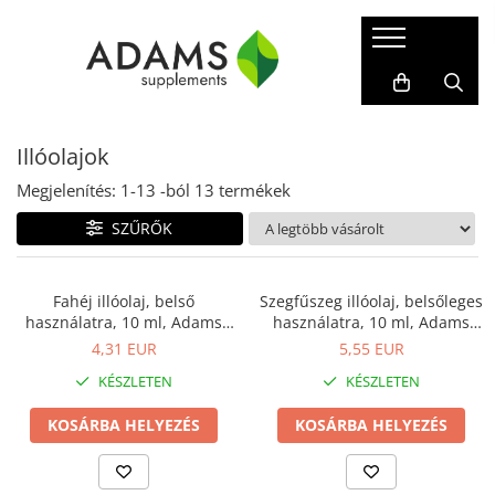
Sport és fitnesz
Étrend-kiegészítők
Kollagén
Betegségek
Fehérjék
Fogyás
Instant kollagén por
Protect termékvonal
Illóolajok
Tömegnövelők
Férfiaknak
Kollagén kapszulák
Alvás
Vegán fehérjék
Nőknek
Csontvázrendszer
Megjelenítés:
1-
13
-ból
13
termékek
WPC - savófehérje-koncentrátum
Gyógynövény-kivonatok
Cukorbetegség
SZŰRŐK
WPI - Savófehérje-izolátum
Illóolajok
Emésztés
Sportolói táplálékkiegészítők
Liposzómás étrend-kiegészítők
Haj, bőr és körmök
Fahéj illóolaj, belső
Szegfűszeg illóolaj, belsőleges
Izotóniás italok
használatra, 10 ml, Adams
használatra, 10 ml, Adams
Vitaminok és ásványi anyagok
Hormonális zavarok
Kreatin
Supplements
Supplements
4,31 EUR
5,55 EUR
Idegrendszer
Edzés előtti
KÉSZLETEN
KÉSZLETEN
Zsírégető
Immunitás
Aminosavak
KOSÁRBA HELYEZÉS
KOSÁRBA HELYEZÉS
Influenza és megfázás
BCAA
Izomgörcsök
L-arginin