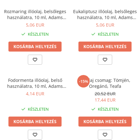
Prosztata
Rozmaring illóolaj, belsőleges
Eukaliptusz illóolaj, belsőleges
Stressz
használatra, 10 ml, Adams
használatra, 10 ml, Adams
Supplements
Supplements
Szívbetegségek
5,06 EUR
5,06 EUR
KÉSZLETEN
KÉSZLETEN
Termékenység
Vesék
KOSÁRBA HELYEZÉS
KOSÁRBA HELYEZÉS
Vizelés
Vérszegénység
Ízületi problémák
Fodormenta illóolaj, belső
Illóolaj csomag: Tömjén,
-15%
Öregedésgátlás, szépség
használatra, 10 ml, Adams
Oregánó, Teafa
Supplements
4,14 EUR
20,52 EUR
17,44 EUR
KÉSZLETEN
KÉSZLETEN
KOSÁRBA HELYEZÉS
KOSÁRBA HELYEZÉS