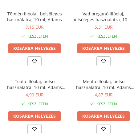
Izomrendszer
Egyéb
Jólét & Hosszú élet
Kiegészítők
Tömjén illóolaj, belsőleges
Vad oregánó illóolaj,
Keringési rendszer
használatra, 10 ml, Adams
belsőleges használatra, 10 ml,
Shakerek
Supplements
Adams Supplements
7,15 EUR
5,31 EUR
Koleszterin
Flakonok
KÉSZLETEN
KÉSZLETEN
Sporttáskák
Könnyű emésztés
Fehérjeszeletek
Memória
KOSÁRBA HELYEZÉS
KOSÁRBA HELYEZÉS
Egyéb rudak
Menopauza
Migrén
Máj- és epe
Teafa illóolaj, belső
Menta illóolaj, belső
Májvédő
használatra, 10 ml, Adams
használatra, 10 ml, Adams
Supplements
Supplements
4,99 EUR
4,87 EUR
Méregtelenítés
KÉSZLETEN
KÉSZLETEN
Okulárok
Pajzsmirigy
KOSÁRBA HELYEZÉS
KOSÁRBA HELYEZÉS
Pattanások
Potencia