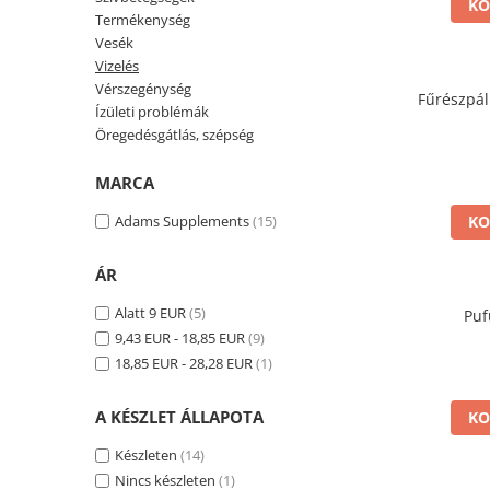
KO
Prosztata
Termékenység
Vesék
Stressz
Vizelés
Szívbetegségek
Vérszegénység
Fűrészpá
Ízületi problémák
Termékenység
Öregedésgátlás, szépség
Vesék
MARCA
Vizelés
Adams Supplements
(15)
KO
Vérszegénység
Ízületi problémák
ÁR
Öregedésgátlás, szépség
Alatt 9 EUR
(5)
Puf
9,43 EUR - 18,85 EUR
(9)
18,85 EUR - 28,28 EUR
(1)
A KÉSZLET ÁLLAPOTA
KO
Készleten
(14)
Nincs készleten
(1)