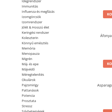
Izomrendszer
Idegrendszer
Egyéb
Immunitás
Jólét & Hosszú élet
Kiegészítők
Influenza és megfázás
KO
Keringési rendszer
Izomgörcsök
Shakerek
Izomrendszer
Koleszterin
Flakonok
Jólét & Hosszú élet
Sporttáskák
Könnyű emésztés
Keringési rendszer
Áfonya
Fehérjeszeletek
Koleszterin
Memória
Könnyű emésztés
Egyéb rudak
Menopauza
Memória
Menopauza
Migrén
Migrén
Máj- és epe
KO
Máj- és epe
Májvédő
Májvédő
Méregtelenítés
Méregtelenítés
Okulárok
Pajzsmirigy
Asparag
Okulárok
Pattanások
Pajzsmirigy
Potencia
Pattanások
Prosztata
Stressz
Potencia
Szívbetegségek