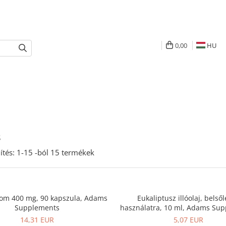
0,00
HU
s
ítés:
1-
15
-ból
15
termékek
om 400 mg, 90 kapszula, Adams
Eukaliptusz illóolaj, belső
Supplements
használatra, 10 ml, Adams Su
14,31 EUR
5,07 EUR