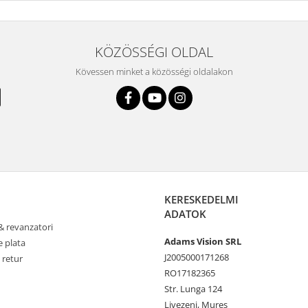
KÖZÖSSÉGI OLDAL
Kövessen minket a közösségi oldalakon
KERESKEDELMI
ADATOK
& revanzatori
Adams Vision SRL
 plata
J2005000171268
 retur
RO17182365
Str. Lunga 124
Livezeni, Mures