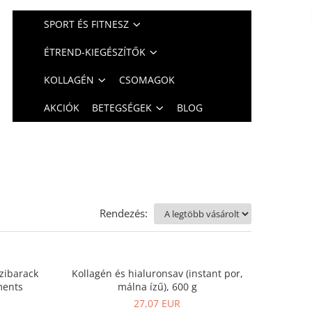
SPORT ÉS FITNESZ
ÉTREND-KIEGÉSZÍTŐK
KOLLAGÉN
CSOMAGOK
AKCIÓK
BETEGSÉGEK
BLOG
Rendezés:
szibarack
Kollagén és hialuronsav (instant por,
ments
málna ízű), 600 g
27,07 EUR