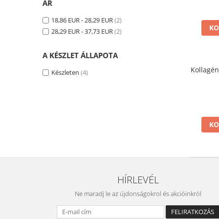
Izomrendszer
ÁR
Egyéb
Jólét & Hosszú élet
Kiegészítők
18,86 EUR - 28,29 EUR
(2)
KO
Keringési rendszer
28,29 EUR - 37,73 EUR
(2)
Shakerek
Koleszterin
Flakonok
A KÉSZLET ÁLLAPOTA
Sporttáskák
Könnyű emésztés
Kollagén 
Fehérjeszeletek
Készleten
(4)
Memória
Egyéb rudak
Menopauza
Migrén
Máj- és epe
KO
Májvédő
Méregtelenítés
Okulárok
HÍRLEVÉL
Pajzsmirigy
Ne maradj le az újdonságokrol és akcióinkról
Pattanások
Potencia