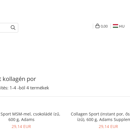
0,00
HU
t kollagén por
ítés:
1-
4
-ból
4
termékek
 Sport MSM-mel, csokoládé ízű,
Collagen Sport (instant por, ő
600 g, Adams
ízű), 600 g, Adams Supple
29,14 EUR
29,14 EUR