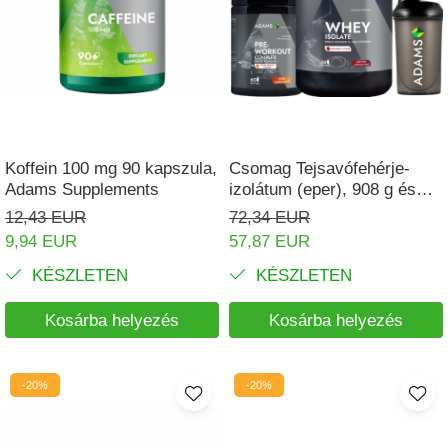
Koffein 100 mg 90 kapszula,
Csomag Tejsavófehérje-
Adams Supplements
izolátum (eper), 908 g és
Edzés előtti komplex
12,43 EUR
72,34 EUR
9,94 EUR
57,87 EUR
KÉSZLETEN
KÉSZLETEN
Kosárba helyezés
Kosárba helyezés
-20%
-20%