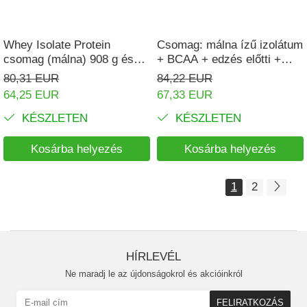
Whey Isolate Protein
Csomag: málna ízű izolátum
csomag (málna) 908 g és
+ BCAA + edzés előtti +
PreWorkout Complex
shaker
80,31 EUR
84,22 EUR
64,25 EUR
67,33 EUR
KÉSZLETEN
KÉSZLETEN
Kosárba helyezés
Kosárba helyezés
1
2
HÍRLEVÉL
Ne maradj le az újdonságokrol és akcióinkról