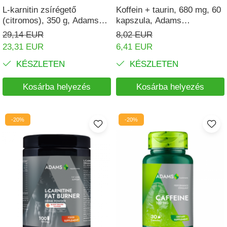
L-karnitin zsírégető
Koffein + taurin, 680 mg, 60
(citromos), 350 g, Adams
kapszula, Adams
Supplements
Supplements
29,14 EUR
8,02 EUR
23,31 EUR
6,41 EUR
KÉSZLETEN
KÉSZLETEN
Kosárba helyezés
Kosárba helyezés
-20%
-20%