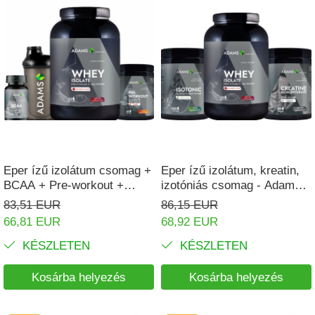
Eper ízű izolátum csomag +
Eper ízű izolátum, kreatin,
BCAA + Pre-workout +
izotóniás csomag - Adams
Shaker
Supplements
83,51 EUR
86,15 EUR
66,81 EUR
68,92 EUR
KÉSZLETEN
KÉSZLETEN
Kosárba helyezés
Kosárba helyezés