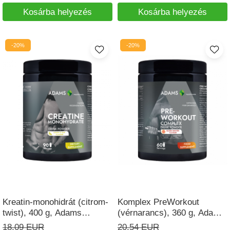
Kosárba helyezés
Kosárba helyezés
-20%
-20%
Kreatin-monohidrát (citrom-
Komplex PreWorkout
twist), 400 g, Adams
(vérnarancs), 360 g, Adams
Supplements
Supplements
18,09 EUR
20,54 EUR