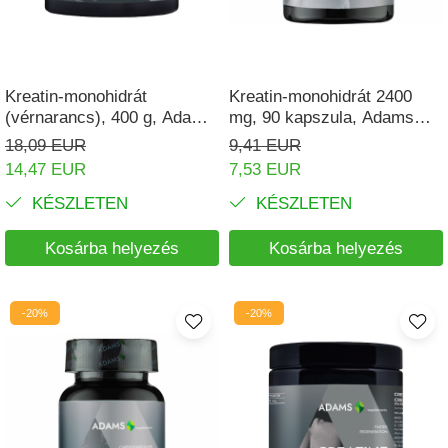
Izomgörcsök
BCAA
Izomrendszer
L-arginin
Jólét & Hosszú élet
Egyéb
Kreatin-monohidrát
Kreatin-monohidrát 2400
Keringési rendszer
(vérnarancs), 400 g, Adams
mg, 90 kapszula, Adams
Kiegészítők
Supplements
Supplements
18,09 EUR
9,41 EUR
Koleszterin
Shakerek
14,47 EUR
7,53 EUR
Flakonok
Könnyű emésztés
KÉSZLETEN
KÉSZLETEN
Sporttáskák
Memória
Fehérjeszeletek
Kosárba helyezés
Kosárba helyezés
Menopauza
Egyéb rudak
Migrén
-20%
-20%
Máj- és epe
Májvédő
Méregtelenítés
Okulárok