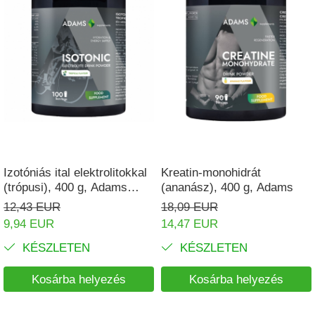
Izotóniás ital elektrolitokkal
Kreatin-monohidrát
(trópusi), 400 g, Adams
(ananász), 400 g, Adams
Supplements
12,43 EUR
18,09 EUR
9,94 EUR
14,47 EUR
KÉSZLETEN
KÉSZLETEN
Kosárba helyezés
Kosárba helyezés