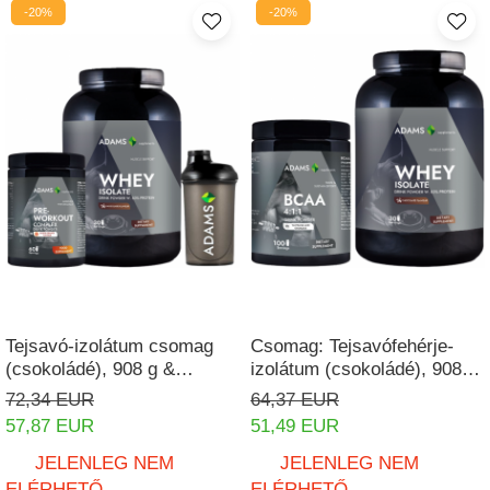
-20%
-20%
Tejsavó-izolátum csomag
Csomag: Tejsavófehérje-
(csokoládé), 908 g &
izolátum (csokoládé), 908 g
PreWorkout Komplex
& BCAA 4:1:1 (aroma
72,34 EUR
64,37 EUR
nélkül), 400 g
57,87 EUR
51,49 EUR
JELENLEG NEM
JELENLEG NEM
ELÉRHETŐ
ELÉRHETŐ