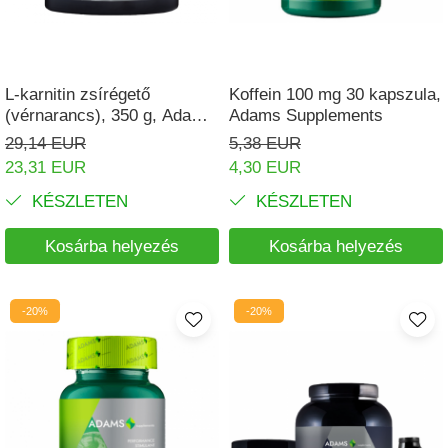
L-karnitin zsírégető
Koffein 100 mg 30 kapszula,
(vérnarancs), 350 g, Adams
Adams Supplements
Supplements
29,14 EUR
5,38 EUR
23,31 EUR
4,30 EUR
KÉSZLETEN
KÉSZLETEN
Kosárba helyezés
Kosárba helyezés
-20%
-20%