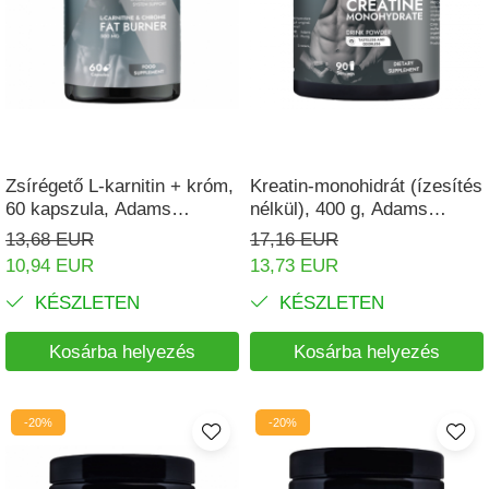
Pajzsmirigy
Pattanások
Potencia
Prosztata
Stressz
Zsírégető L-karnitin + króm,
Kreatin-monohidrát (ízesítés
60 kapszula, Adams
nélkül), 400 g, Adams
Szívbetegségek
Supplements
Supplements
13,68 EUR
17,16 EUR
Termékenység
10,94 EUR
13,73 EUR
Vesék
KÉSZLETEN
KÉSZLETEN
Vizelés
Kosárba helyezés
Kosárba helyezés
Vérszegénység
Ízületi problémák
-20%
-20%
Öregedésgátlás, szépség