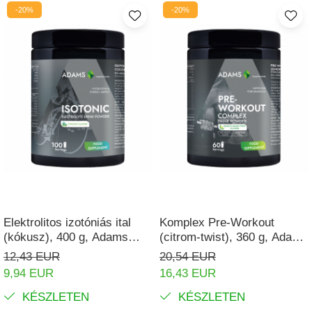
-20%
-20%
Elektrolitos izotóniás ital
Komplex Pre-Workout
(kókusz), 400 g, Adams
(citrom-twist), 360 g, Adams
Supplements
Supplements
12,43 EUR
20,54 EUR
9,94 EUR
16,43 EUR
KÉSZLETEN
KÉSZLETEN