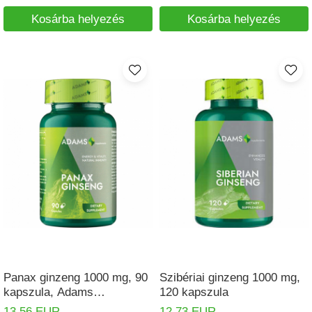
Kosárba helyezés
Kosárba helyezés
Panax ginzeng 1000 mg, 90
Szibériai ginzeng 1000 mg,
kapszula, Adams
120 kapszula
Supplements
13,56 EUR
12,73 EUR