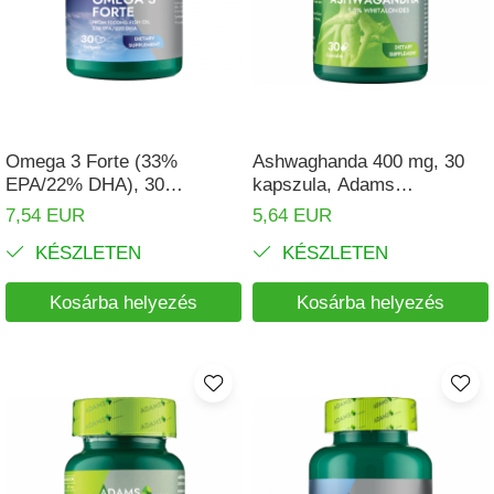
Pajzsmirigy
Pattanások
Potencia
Prosztata
Omega 3 Forte (33%
Ashwaghanda 400 mg, 30
Stressz
EPA/22% DHA), 30
kapszula, Adams
kapszula, Adams
Supplements
Szívbetegségek
7,54 EUR
5,64 EUR
Supplements
Termékenység
KÉSZLETEN
KÉSZLETEN
Vesék
Kosárba helyezés
Kosárba helyezés
Vizelés
Vérszegénység
Ízületi problémák
Öregedésgátlás, szépség