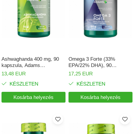
Ashwaghanda 400 mg, 90
Omega 3 Forte (33%
kapszula, Adams
EPA/22% DHA), 90
Supplements
kapszula, Adams
13,48 EUR
17,25 EUR
Supplements
KÉSZLETEN
KÉSZLETEN
Kosárba helyezés
Kosárba helyezés