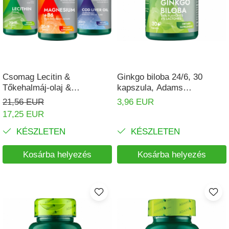
Csomag Lecitin &
Ginkgo biloba 24/6, 30
Tőkehalmáj-olaj &
kapszula, Adams
Magnézium
Supplements
21,56 EUR
3,96 EUR
17,25 EUR
KÉSZLETEN
KÉSZLETEN
Kosárba helyezés
Kosárba helyezés