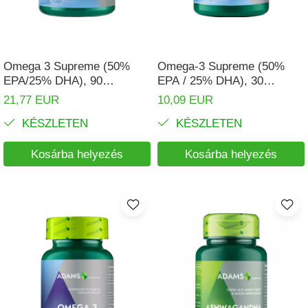
Izomgörcsök
BCAA
Izomrendszer
L-arginin
Jólét & Hosszú élet
Egyéb
Omega 3 Supreme (50%
Omega-3 Supreme (50%
Keringési rendszer
EPA/25% DHA), 90
EPA / 25% DHA), 30
Kiegészítők
kapszula, Adams
kapszula, Adams
21,77 EUR
10,09 EUR
Koleszterin
Shakerek
Supplements
Supplements
KÉSZLETEN
KÉSZLETEN
Flakonok
Könnyű emésztés
Sporttáskák
Memória
Kosárba helyezés
Kosárba helyezés
Fehérjeszeletek
Menopauza
Egyéb rudak
Migrén
Máj- és epe
Májvédő
Méregtelenítés
Okulárok