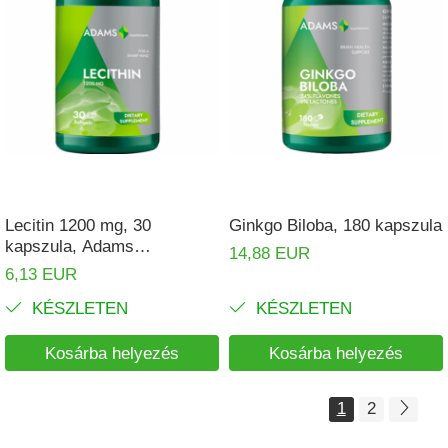
Lecitin 1200 mg, 30
Ginkgo Biloba, 180 kapszula
kapszula, Adams
14,88 EUR
Supplements
6,13 EUR
KÉSZLETEN
KÉSZLETEN
Kosárba helyezés
Kosárba helyezés
1
2