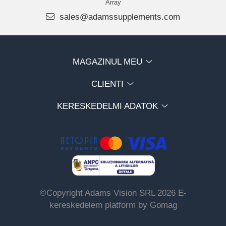
Array
sales@adamssupplements.com
MAGAZINUL MEU
CLIENTI
KERESKEDELMI ADATOK
©Copyright Adams Vision SRL 2026
E-
kereskedelem platform by Gomag