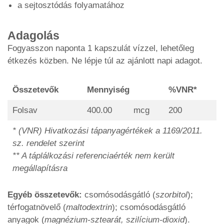
a sejtosztódás folyamatához
Adagolás
Fogyasszon naponta 1 kapszulát vízzel, lehetőleg
étkezés közben. Ne lépje túl az ajánlott napi adagot.
Összetevők
Mennyiség
%VNR*
Folsav
400.00
mcg
200
* (VNR) Hivatkozási tápanyagértékek a 1169/2011.
sz. rendelet szerint
** A táplálkozási referenciaérték nem került
megállapításra
Egyéb összetevők:
csomósodásgátló (
szorbitol
);
térfogatnövelő (
maltodextrin
); csomósodásgátló
anyagok (
magnézium-sztearát, szilícium-dioxid
).