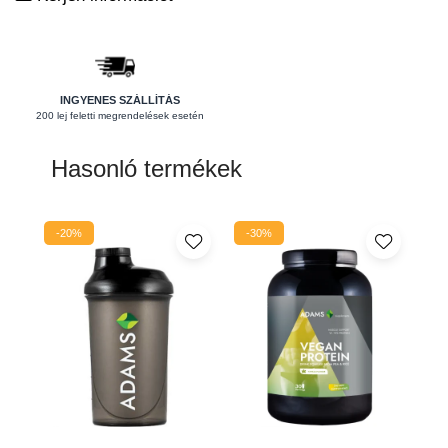
Pajzsmirigy
Pattanások
Potencia
INGYENES SZÁLLÍTÁS
200 lej feletti megrendelések esetén
Prosztata
Stressz
Hasonló termékek
Szívbetegségek
Termékenység
-20%
-30%
Vesék
Vizelés
Vérszegénység
Ízületi problémák
Öregedésgátlás, szépség