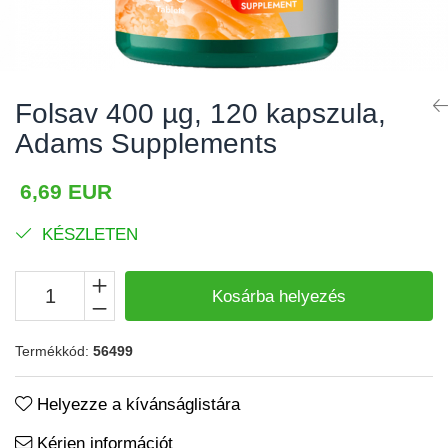
Izomgörcsök
BCAA
Izomrendszer
L-arginin
Jólét & Hosszú élet
Egyéb
Folsav 400 µg, 120 kapszula,
Keringési rendszer
Kiegészítők
Adams Supplements
Koleszterin
Shakerek
Flakonok
Könnyű emésztés
6,69 EUR
Sporttáskák
Memória
KÉSZLETEN
Fehérjeszeletek
Menopauza
Egyéb rudak
Migrén
Kosárba helyezés
Máj- és epe
Termékkód:
56499
Májvédő
Méregtelenítés
Helyezze a kívánságlistára
Okulárok
Kérjen információt