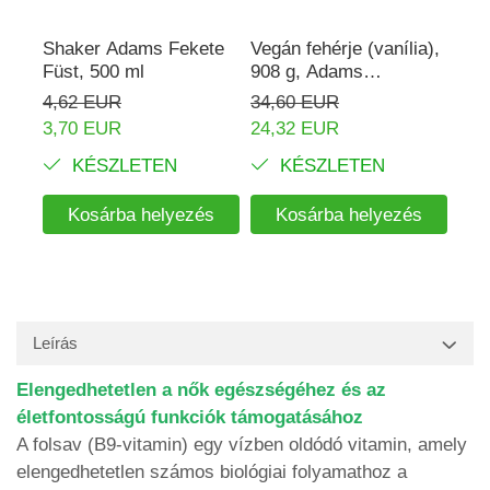
Shaker Adams Fekete
Vegán fehérje (vanília),
Rho
Füst, 500 ml
908 g, Adams
mg,
Supplements
Ada
4,62 EUR
34,60 EUR
16,
3,70 EUR
24,32 EUR
KÉSZLETEN
KÉSZLETEN
Kosárba helyezés
Kosárba helyezés
Leírás
Elengedhetetlen a nők egészségéhez és az
életfontosságú funkciók támogatásához
A folsav (B9-vitamin) egy vízben oldódó vitamin, amely
elengedhetetlen számos biológiai folyamathoz a