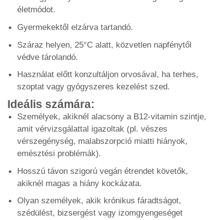
életmódot.
Gyermekektől elzárva tartandó.
Száraz helyen, 25°C alatt, közvetlen napfénytől
védve tárolandó.
Használat előtt konzultáljon orvosával, ha terhes,
szoptat vagy gyógyszeres kezelést szed.
Ideális számára:
Személyek, akiknél alacsony a B12-vitamin szintje,
amit vérvizsgálattal igazoltak (pl. vészes
vérszegénység, malabszorpció miatti hiányok,
emésztési problémák).
Hosszú távon szigorú vegán étrendet követők,
akiknél magas a hiány kockázata.
Olyan személyek, akik krónikus fáradtságot,
szédülést, bizsergést vagy izomgyengeséget