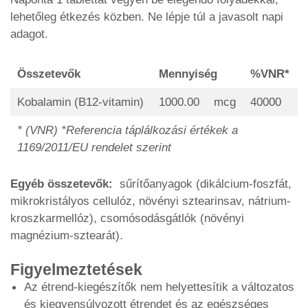
lehetőleg étkezés közben. Ne lépje túl a javasolt napi
adagot.
Összetevők
Mennyiség
%VNR*
Kobalamin (B12-vitamin)
1000.00
mcg
40000
* (VNR) *Referencia táplálkozási értékek a
1169/2011/EU rendelet szerint
Egyéb összetevők:
sűrítőanyagok (dikálcium-foszfát,
mikrokristályos cellulóz, növényi sztearinsav, nátrium-
kroszkarmellóz), csomósodásgátlók (növényi
magnézium-sztearát).
Figyelmeztetések
Az étrend-kiegészítők nem helyettesítik a változatos
és kiegyensúlyozott étrendet és az egészséges