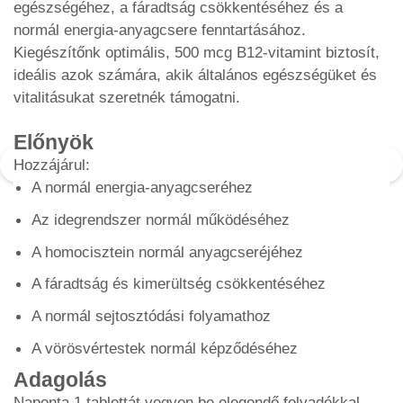
egészségéhez, a fáradtság csökkentéséhez és a
normál energia-anyagcsere fenntartásához.
Kiegészítőnk optimális, 500 mcg B12-vitamint biztosít,
ideális azok számára, akik általános egészségüket és
vitalitásukat szeretnék támogatni.
Előnyök
Hozzájárul:
A normál energia-anyagcseréhez
Az idegrendszer normál működéséhez
A homocisztein normál anyagcseréjéhez
A fáradtság és kimerültség csökkentéséhez
A normál sejtosztódási folyamathoz
A vörösvértestek normál képződéséhez
Adagolás
Naponta 1 tablettát vegyen be elegendő folyadékkal,