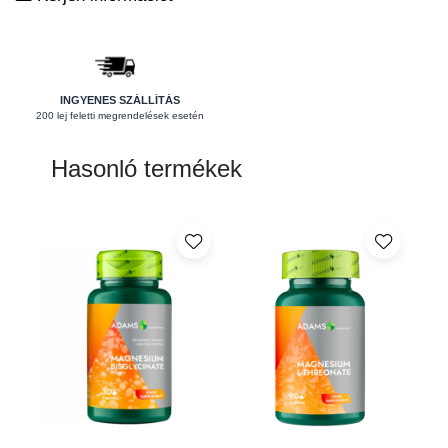
Pajzsmirigy
Pattanások
Potencia
INGYENES SZÁLLÍTÁS
200 lej feletti megrendelések esetén
Prosztata
Stressz
Hasonló termékek
Szívbetegségek
Termékenység
Vesék
Vizelés
Vérszegénység
Ízületi problémák
Öregedésgátlás, szépség