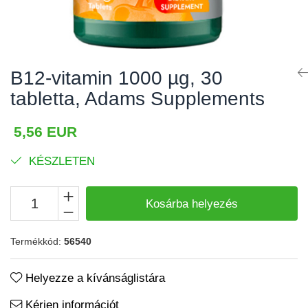
Izomgörcsök
BCAA
Izomrendszer
L-arginin
Jólét & Hosszú élet
Egyéb
B12-vitamin 1000 µg, 30
Keringési rendszer
Kiegészítők
tabletta, Adams Supplements
Koleszterin
Shakerek
Flakonok
Könnyű emésztés
5,56 EUR
Sporttáskák
Memória
KÉSZLETEN
Fehérjeszeletek
Menopauza
Egyéb rudak
Migrén
Kosárba helyezés
Máj- és epe
Termékkód:
56540
Májvédő
Méregtelenítés
Helyezze a kívánságlistára
Okulárok
Kérjen információt