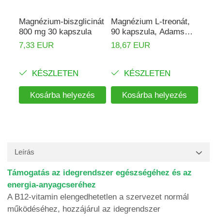
Magnézium-biszglicinát
Magnézium L-treonát,
Mag
800 mg 30 kapszula
90 kapszula, Adams
800
Supplements
7,33 EUR
18,67 EUR
18,
KÉSZLETEN
KÉSZLETEN
Kosárba helyezés
Kosárba helyezés
Leírás
Támogatás az idegrendszer egészségéhez és az
energia-anyagcseréhez
A B12-vitamin elengedhetetlen a szervezet normál
működéséhez, hozzájárul az idegrendszer